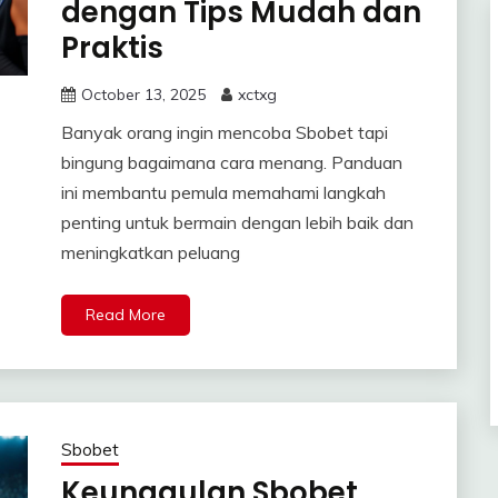
dengan Tips Mudah dan
Praktis
October 13, 2025
xctxg
Banyak orang ingin mencoba Sbobet tapi
bingung bagaimana cara menang. Panduan
ini membantu pemula memahami langkah
penting untuk bermain dengan lebih baik dan
meningkatkan peluang
Read More
Sbobet
Keunggulan Sbobet