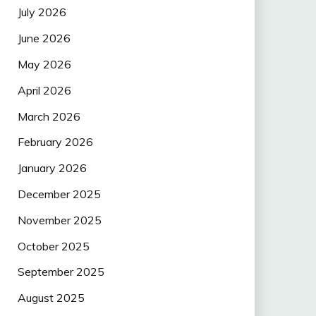
July 2026
June 2026
May 2026
April 2026
March 2026
February 2026
January 2026
December 2025
November 2025
October 2025
September 2025
August 2025