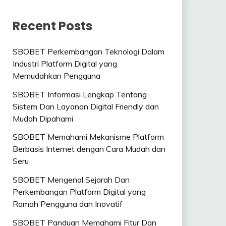
Recent Posts
SBOBET Perkembangan Teknologi Dalam
Industri Platform Digital yang
Memudahkan Pengguna
SBOBET Informasi Lengkap Tentang
Sistem Dan Layanan Digital Friendly dan
Mudah Dipahami
SBOBET Memahami Mekanisme Platform
Berbasis Internet dengan Cara Mudah dan
Seru
SBOBET Mengenal Sejarah Dan
Perkembangan Platform Digital yang
Ramah Pengguna dan Inovatif
SBOBET Panduan Memahami Fitur Dan