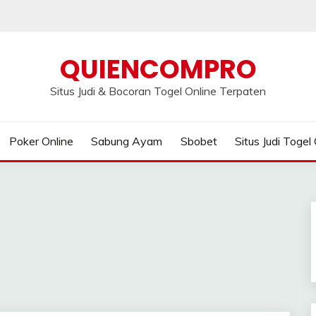
QUIENCOMPRO
Situs Judi & Bocoran Togel Online Terpaten
Poker Online
Sabung Ayam
Sbobet
Situs Judi Togel