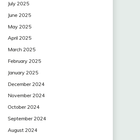
July 2025
June 2025
May 2025
April 2025
March 2025
February 2025
January 2025
December 2024
November 2024
October 2024
September 2024
August 2024