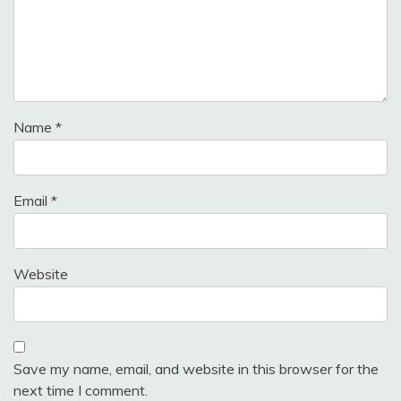
Name
*
Email
*
Website
Save my name, email, and website in this browser for the
next time I comment.