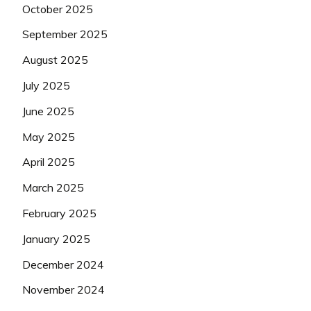
October 2025
September 2025
August 2025
July 2025
June 2025
May 2025
April 2025
March 2025
February 2025
January 2025
December 2024
November 2024