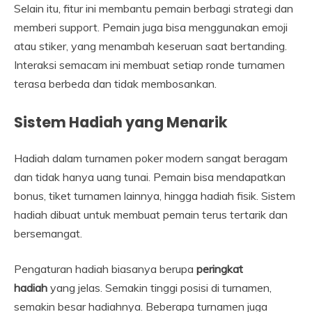
Selain itu, fitur ini membantu pemain berbagi strategi dan
memberi support. Pemain juga bisa menggunakan emoji
atau stiker, yang menambah keseruan saat bertanding.
Interaksi semacam ini membuat setiap ronde turnamen
terasa berbeda dan tidak membosankan.
Sistem Hadiah yang Menarik
Hadiah dalam turnamen poker modern sangat beragam
dan tidak hanya uang tunai. Pemain bisa mendapatkan
bonus, tiket turnamen lainnya, hingga hadiah fisik. Sistem
hadiah dibuat untuk membuat pemain terus tertarik dan
bersemangat.
Pengaturan hadiah biasanya berupa
peringkat
hadiah
yang jelas. Semakin tinggi posisi di turnamen,
semakin besar hadiahnya. Beberapa turnamen juga