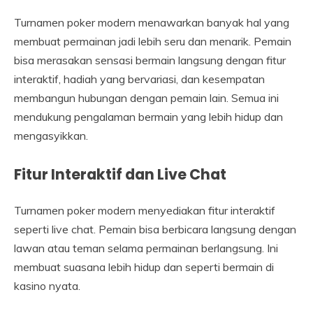
Turnamen poker modern menawarkan banyak hal yang
membuat permainan jadi lebih seru dan menarik. Pemain
bisa merasakan sensasi bermain langsung dengan fitur
interaktif, hadiah yang bervariasi, dan kesempatan
membangun hubungan dengan pemain lain. Semua ini
mendukung pengalaman bermain yang lebih hidup dan
mengasyikkan.
Fitur Interaktif dan Live Chat
Turnamen poker modern menyediakan fitur interaktif
seperti live chat. Pemain bisa berbicara langsung dengan
lawan atau teman selama permainan berlangsung. Ini
membuat suasana lebih hidup dan seperti bermain di
kasino nyata.