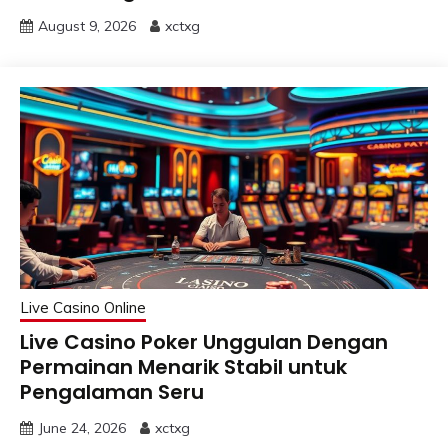
August 9, 2026
xctxg
Live Casino Online
Live Casino Poker Unggulan Dengan
Permainan Menarik Stabil untuk
Pengalaman Seru
June 24, 2026
xctxg