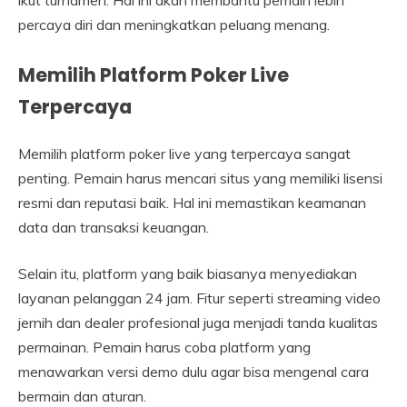
percaya diri dan meningkatkan peluang menang.
Memilih Platform Poker Live
Terpercaya
Memilih platform poker live yang terpercaya sangat
penting. Pemain harus mencari situs yang memiliki lisensi
resmi dan reputasi baik. Hal ini memastikan keamanan
data dan transaksi keuangan.
Selain itu, platform yang baik biasanya menyediakan
layanan pelanggan 24 jam. Fitur seperti streaming video
jernih dan dealer profesional juga menjadi tanda kualitas
permainan. Pemain harus coba platform yang
menawarkan versi demo dulu agar bisa mengenal cara
bermain dan aturan.