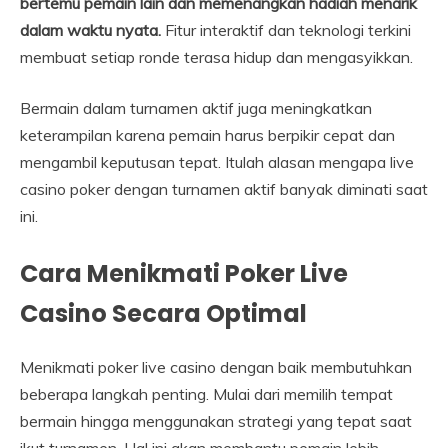
bertemu pemain lain dan memenangkan hadiah menarik
dalam waktu nyata.
Fitur interaktif dan teknologi terkini
membuat setiap ronde terasa hidup dan mengasyikkan.
Bermain dalam turnamen aktif juga meningkatkan
keterampilan karena pemain harus berpikir cepat dan
mengambil keputusan tepat. Itulah alasan mengapa live
casino poker dengan turnamen aktif banyak diminati saat
ini.
Cara Menikmati Poker Live
Casino Secara Optimal
Menikmati poker live casino dengan baik membutuhkan
beberapa langkah penting. Mulai dari memilih tempat
bermain hingga menggunakan strategi yang tepat saat
ikut turnamen. Hal ini akan membantu pemain lebih