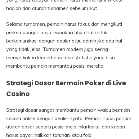
hadiah dan aturan turnamen sebelum ikut.
Selama turnamen, pemain harus fokus dan mengikuti
perkembangan meja. Gunakan fitur chat untuk
berkomunikasi dengan dealer atau admin jika ada hal
yang tidak jelas. Turnamen modern juga sering
menyediakan leaderboard dan statistik yang bisa
membantu pemain memantau posisi mereka.
Strategi Dasar Bermain Poker di Live
Casino
Strategi dasar sangat membantu pemain walau bermain
secara online dengan dealer nyata. Pemain harus paham
aturan dasar seperti posisi meja, nilai kartu, dan kapan
harus bayar, naikkan taruhan, atau fold.