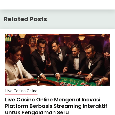
Related Posts
Live Casino Online
Live Casino Online Mengenal Inovasi
Platform Berbasis Streaming Interaktif
untuk Pengalaman Seru