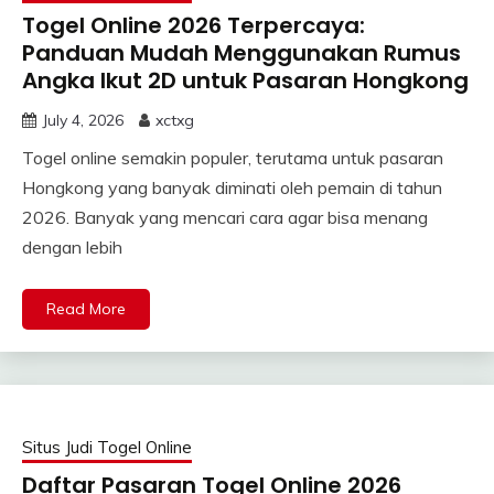
Togel Online 2026 Terpercaya:
Panduan Mudah Menggunakan Rumus
Angka Ikut 2D untuk Pasaran Hongkong
July 4, 2026
xctxg
Togel online semakin populer, terutama untuk pasaran
Hongkong yang banyak diminati oleh pemain di tahun
2026. Banyak yang mencari cara agar bisa menang
dengan lebih
Read More
Situs Judi Togel Online
Daftar Pasaran Togel Online 2026