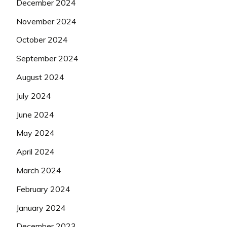
December 2024
November 2024
October 2024
September 2024
August 2024
July 2024
June 2024
May 2024
April 2024
March 2024
February 2024
January 2024
December 2023