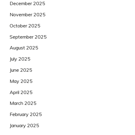
December 2025
November 2025
October 2025
September 2025
August 2025
July 2025
June 2025
May 2025
April 2025
March 2025
February 2025
January 2025