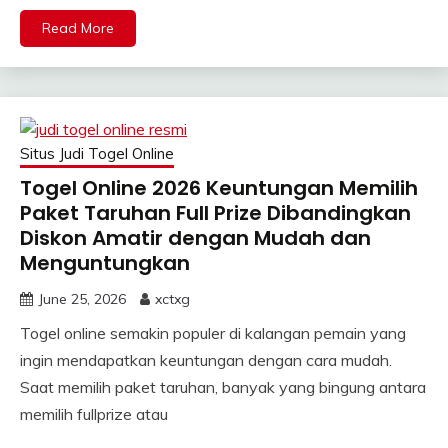
Read More
Situs Judi Togel Online
Togel Online 2026 Keuntungan Memilih
Paket Taruhan Full Prize Dibandingkan
Diskon Amatir dengan Mudah dan
Menguntungkan
June 25, 2026
xctxg
Togel online semakin populer di kalangan pemain yang
ingin mendapatkan keuntungan dengan cara mudah.
Saat memilih paket taruhan, banyak yang bingung antara
memilih fullprize atau