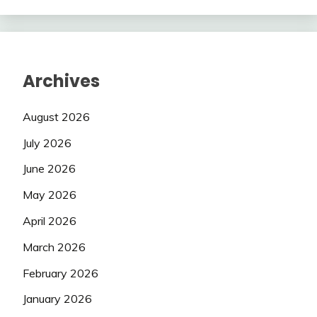
Archives
August 2026
July 2026
June 2026
May 2026
April 2026
March 2026
February 2026
January 2026