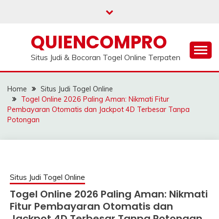
Skip
to
content
QUIENCOMPRO
Situs Judi & Bocoran Togel Online Terpaten
Home
Situs Judi Togel Online
Togel Online 2026 Paling Aman: Nikmati Fitur
Pembayaran Otomatis dan Jackpot 4D Terbesar Tanpa
Potongan
Situs Judi Togel Online
Togel Online 2026 Paling Aman: Nikmati
Fitur Pembayaran Otomatis dan
Jackpot 4D Terbesar Tanpa Potongan