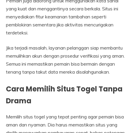
Pemain juga didorong untuk menggunakan kata sandi
yang kuat dan menggantinya secara berkala. Situs ini
menyediakan fitur keamanan tambahan seperti
pemblokiran sementara jika aktivitas mencurigakan
terdeteksi.
Jika terjadi masalah, layanan pelanggan siap membantu
memulihkan akun dengan prosedur verifikasi yang aman.
Semua ini memastikan pemain bisa bermain dengan
tenang tanpa takut data mereka disalahgunakan.
Cara Memilih Situs Togel Tanpa
Drama
Memilih situs togel yang tepat penting agar pemain bisa
aman dan nyaman. Dia harus memastikan situs yang
dipilih menawarkan pembayaran cepat, bebas potongan,