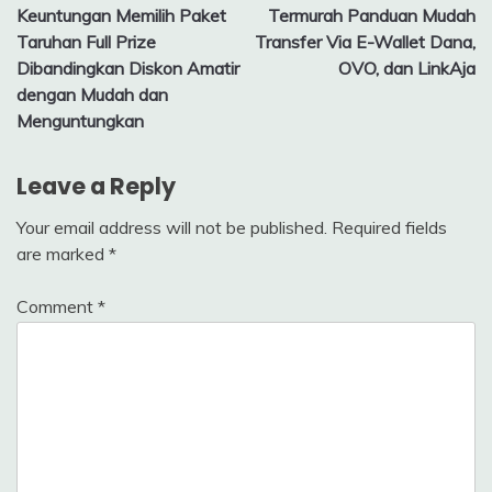
navigation
Keuntungan Memilih Paket
Termurah Panduan Mudah
Taruhan Full Prize
Transfer Via E-Wallet Dana,
Dibandingkan Diskon Amatir
OVO, dan LinkAja
dengan Mudah dan
Menguntungkan
Leave a Reply
Your email address will not be published.
Required fields
are marked
*
Comment
*