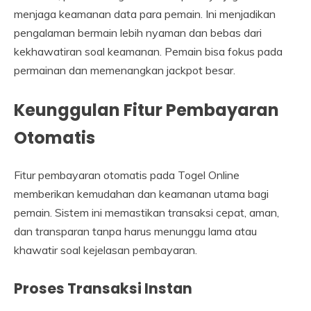
menjaga keamanan data para pemain. Ini menjadikan
pengalaman bermain lebih nyaman dan bebas dari
kekhawatiran soal keamanan. Pemain bisa fokus pada
permainan dan memenangkan jackpot besar.
Keunggulan Fitur Pembayaran
Otomatis
Fitur pembayaran otomatis pada Togel Online
memberikan kemudahan dan keamanan utama bagi
pemain. Sistem ini memastikan transaksi cepat, aman,
dan transparan tanpa harus menunggu lama atau
khawatir soal kejelasan pembayaran.
Proses Transaksi Instan