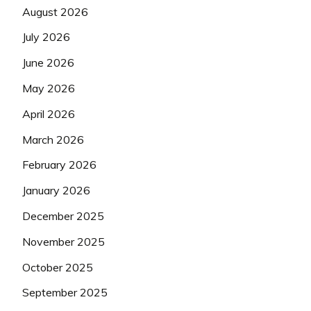
August 2026
July 2026
June 2026
May 2026
April 2026
March 2026
February 2026
January 2026
December 2025
November 2025
October 2025
September 2025