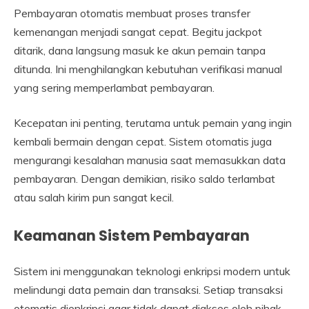
Pembayaran otomatis membuat proses transfer
kemenangan menjadi sangat cepat. Begitu jackpot
ditarik, dana langsung masuk ke akun pemain tanpa
ditunda. Ini menghilangkan kebutuhan verifikasi manual
yang sering memperlambat pembayaran.
Kecepatan ini penting, terutama untuk pemain yang ingin
kembali bermain dengan cepat. Sistem otomatis juga
mengurangi kesalahan manusia saat memasukkan data
pembayaran. Dengan demikian, risiko saldo terlambat
atau salah kirim pun sangat kecil.
Keamanan Sistem Pembayaran
Sistem ini menggunakan teknologi enkripsi modern untuk
melindungi data pemain dan transaksi. Setiap transaksi
otomatis dienkripsi agar tidak dapat diakses oleh pihak