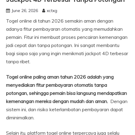
June 26, 2026
xctxg
Togel online di tahun 2026 semakin aman dengan
adanya fitur pembayaran otomatis yang memudahkan
pemain. Fitur ini membuat proses pencairan kemenangan
jadi cepat dan tanpa potongan. Ini sangat membantu
bagi siapa saja yang ingin menikmati jackpot 4D terbesar
tanpa ribet.
Togel online paling aman tahun 2026 adalah yang
menyediakan fitur pembayaran otomatis tanpa
potongan, sehingga pemain bisa langsung mendapatkan
kemenangan mereka dengan mudah dan aman.
Dengan
sistem ini, dan risiko keterlambatan pembayaran dapat
diminimalkan.
Selain itu, platform togel online terpercaya juga selalu