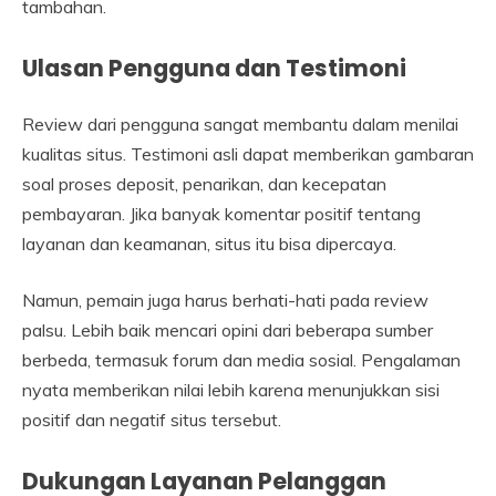
tambahan.
Ulasan Pengguna dan Testimoni
Review dari pengguna sangat membantu dalam menilai
kualitas situs. Testimoni asli dapat memberikan gambaran
soal proses deposit, penarikan, dan kecepatan
pembayaran. Jika banyak komentar positif tentang
layanan dan keamanan, situs itu bisa dipercaya.
Namun, pemain juga harus berhati-hati pada review
palsu. Lebih baik mencari opini dari beberapa sumber
berbeda, termasuk forum dan media sosial. Pengalaman
nyata memberikan nilai lebih karena menunjukkan sisi
positif dan negatif situs tersebut.
Dukungan Layanan Pelanggan