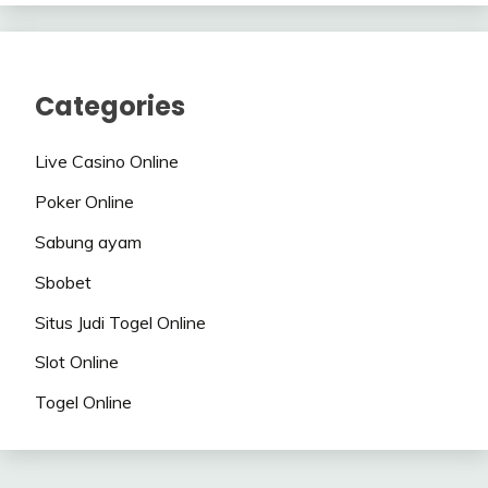
Categories
Live Casino Online
Poker Online
Sabung ayam
Sbobet
Situs Judi Togel Online
Slot Online
Togel Online