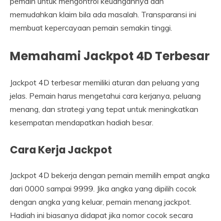
pemain untuk mengontrol keuangannya dan
memudahkan klaim bila ada masalah. Transparansi ini
membuat kepercayaan pemain semakin tinggi.
Memahami Jackpot 4D Terbesar
Jackpot 4D terbesar memiliki aturan dan peluang yang
jelas. Pemain harus mengetahui cara kerjanya, peluang
menang, dan strategi yang tepat untuk meningkatkan
kesempatan mendapatkan hadiah besar.
Cara Kerja Jackpot
Jackpot 4D bekerja dengan pemain memilih empat angka
dari 0000 sampai 9999. Jika angka yang dipilih cocok
dengan angka yang keluar, pemain menang jackpot.
Hadiah ini biasanya didapat jika nomor cocok secara