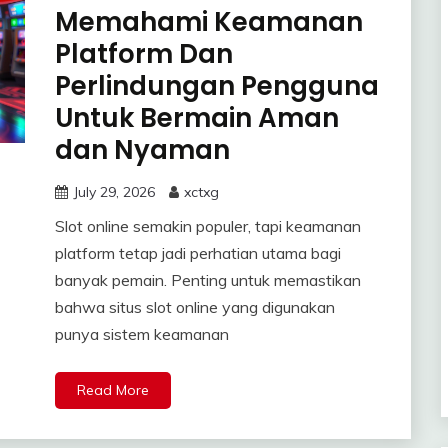
Memahami Keamanan
Platform Dan
Perlindungan Pengguna
Untuk Bermain Aman
dan Nyaman
July 29, 2026
xctxg
Slot online semakin populer, tapi keamanan
platform tetap jadi perhatian utama bagi
banyak pemain. Penting untuk memastikan
bahwa situs slot online yang digunakan
punya sistem keamanan
Read More