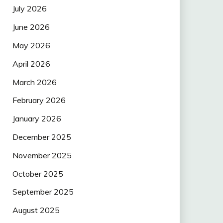
July 2026
June 2026
May 2026
April 2026
March 2026
February 2026
January 2026
December 2025
November 2025
October 2025
September 2025
August 2025