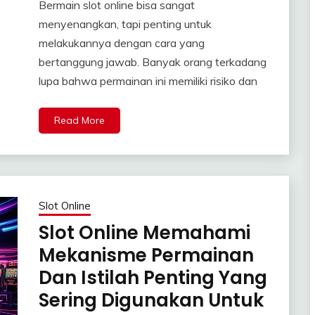
Bermain slot online bisa sangat
menyenangkan, tapi penting untuk
melakukannya dengan cara yang
bertanggung jawab. Banyak orang terkadang
lupa bahwa permainan ini memiliki risiko dan
Read More
Slot Online
Slot Online Memahami
Mekanisme Permainan
Dan Istilah Penting Yang
Sering Digunakan Untuk