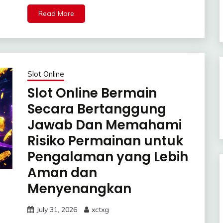
Read More
Slot Online
Slot Online Bermain
Secara Bertanggung
Jawab Dan Memahami
Risiko Permainan untuk
Pengalaman yang Lebih
Aman dan
Menyenangkan
July 31, 2026
xctxg