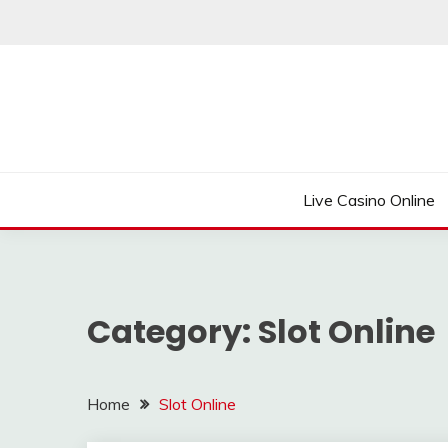
Skip
to
content
Live Casino Online
Category:
Slot Online
Home
Slot Online