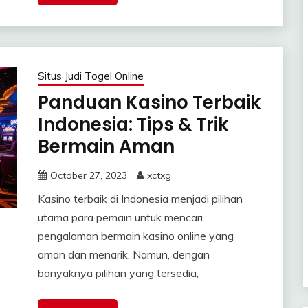
Situs Judi Togel Online
Panduan Kasino Terbaik
Indonesia: Tips & Trik
Bermain Aman
October 27, 2023
xctxg
Kasino terbaik di Indonesia menjadi pilihan
utama para pemain untuk mencari
pengalaman bermain kasino online yang
aman dan menarik. Namun, dengan
banyaknya pilihan yang tersedia,