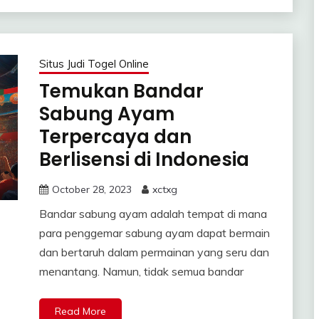
Situs Judi Togel Online
Temukan Bandar
Sabung Ayam
Terpercaya dan
Berlisensi di Indonesia
October 28, 2023
xctxg
Bandar sabung ayam adalah tempat di mana
para penggemar sabung ayam dapat bermain
dan bertaruh dalam permainan yang seru dan
menantang. Namun, tidak semua bandar
Read More