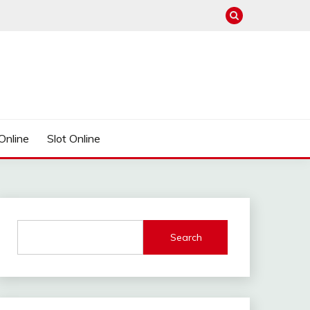
 Online
Slot Online
Search