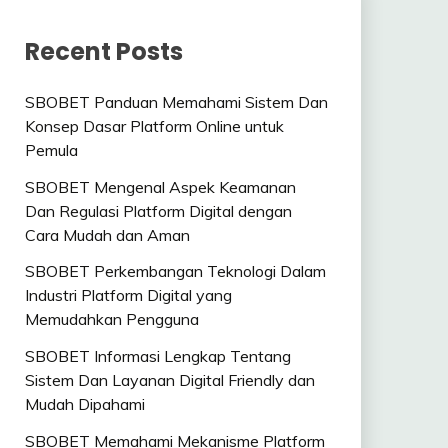
Recent Posts
SBOBET Panduan Memahami Sistem Dan
Konsep Dasar Platform Online untuk
Pemula
SBOBET Mengenal Aspek Keamanan
Dan Regulasi Platform Digital dengan
Cara Mudah dan Aman
SBOBET Perkembangan Teknologi Dalam
Industri Platform Digital yang
Memudahkan Pengguna
SBOBET Informasi Lengkap Tentang
Sistem Dan Layanan Digital Friendly dan
Mudah Dipahami
SBOBET Memahami Mekanisme Platform