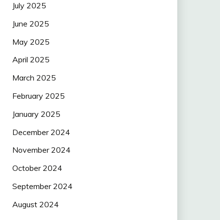
July 2025
June 2025
May 2025
April 2025
March 2025
February 2025
January 2025
December 2024
November 2024
October 2024
September 2024
August 2024