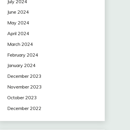
July 2024
June 2024
May 2024
April 2024
March 2024
February 2024
January 2024
December 2023
November 2023
October 2023
December 2022