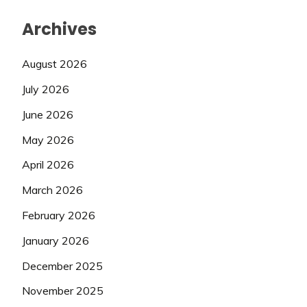
Archives
August 2026
July 2026
June 2026
May 2026
April 2026
March 2026
February 2026
January 2026
December 2025
November 2025