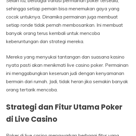
Selain itu, berbagai variasi permainan poker tersedia,
sehingga setiap pemain bisa menemukan gaya yang
cocok untuknya. Dinamika permainan juga membuat
setiap ronde tidak pernah membosankan. Ini membuat
banyak orang terus kembali untuk mencoba
keberuntungan dan strategi mereka.
Mereka yang menyukai tantangan dan suasana kasino
nyata pasti akan menikmati live casino poker. Permainan
ini menggabungkan keseruan judi dengan kenyamanan
bermain dari rumah. Jadi, tidak heran jika semakin banyak
orang tertarik mencoba.
Strategi dan Fitur Utama Poker
di Live Casino
Poker di live casino menawarkan berbagai fitur yang