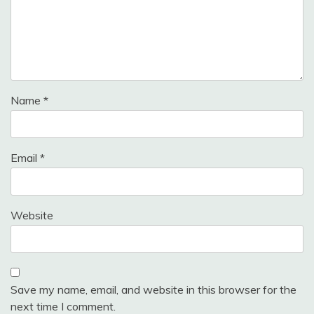
Name
*
Email
*
Website
Save my name, email, and website in this browser for the
next time I comment.