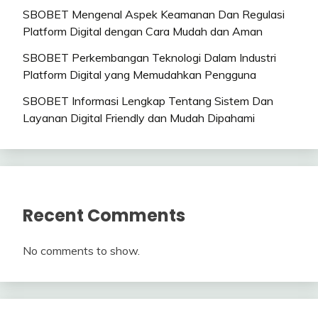
SBOBET Mengenal Aspek Keamanan Dan Regulasi
Platform Digital dengan Cara Mudah dan Aman
SBOBET Perkembangan Teknologi Dalam Industri
Platform Digital yang Memudahkan Pengguna
SBOBET Informasi Lengkap Tentang Sistem Dan
Layanan Digital Friendly dan Mudah Dipahami
Recent Comments
No comments to show.