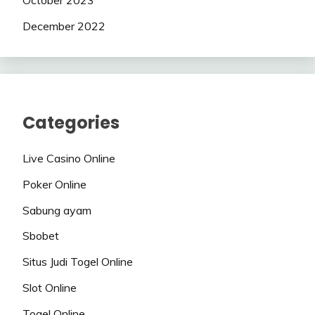
October 2023
December 2022
Categories
Live Casino Online
Poker Online
Sabung ayam
Sbobet
Situs Judi Togel Online
Slot Online
Togel Online