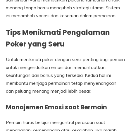
menang tanpa harus mengubah strategi utama. Sistem
ini menambah variasi dan keseruan dalam permainan.
Tips Menikmati Pengalaman
Poker yang Seru
Untuk menikmati poker dengan seru, penting bagi pemain
untuk mengendalikan emosi dan memanfaatkan
keuntungan dari bonus yang tersedia. Kedua hal ini
membantu menjaga permainan tetap menyenangkan
dan peluang menang menjadi lebih besar.
Manajemen Emosi saat Bermain
Pemain harus belajar mengontrol perasaan saat
menghadapi kemenangan atau kekalahan. Jika marah