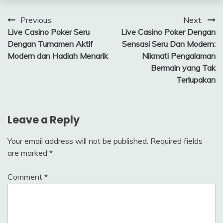
Post
Previous:
Next:
Live Casino Poker Seru
Live Casino Poker Dengan
navigation
Dengan Turnamen Aktif
Sensasi Seru Dan Modern:
Modern dan Hadiah Menarik
Nikmati Pengalaman
Bermain yang Tak
Terlupakan
Leave a Reply
Your email address will not be published.
Required fields
are marked
*
Comment
*