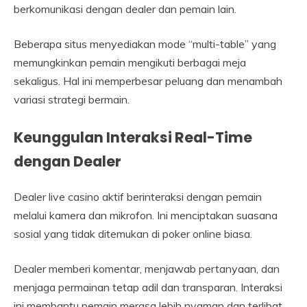
berkomunikasi dengan dealer dan pemain lain.
Beberapa situs menyediakan mode “multi-table” yang
memungkinkan pemain mengikuti berbagai meja
sekaligus. Hal ini memperbesar peluang dan menambah
variasi strategi bermain.
Keunggulan Interaksi Real-Time
dengan Dealer
Dealer live casino aktif berinteraksi dengan pemain
melalui kamera dan mikrofon. Ini menciptakan suasana
sosial yang tidak ditemukan di poker online biasa.
Dealer memberi komentar, menjawab pertanyaan, dan
menjaga permainan tetap adil dan transparan. Interaksi
ini membantu pemain merasa lebih nyaman dan terlibat.