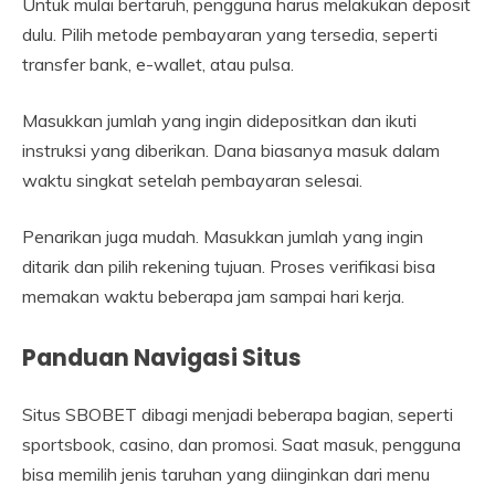
Untuk mulai bertaruh, pengguna harus melakukan deposit
dulu. Pilih metode pembayaran yang tersedia, seperti
transfer bank, e-wallet, atau pulsa.
Masukkan jumlah yang ingin didepositkan dan ikuti
instruksi yang diberikan. Dana biasanya masuk dalam
waktu singkat setelah pembayaran selesai.
Penarikan juga mudah. Masukkan jumlah yang ingin
ditarik dan pilih rekening tujuan. Proses verifikasi bisa
memakan waktu beberapa jam sampai hari kerja.
Panduan Navigasi Situs
Situs SBOBET dibagi menjadi beberapa bagian, seperti
sportsbook, casino, dan promosi. Saat masuk, pengguna
bisa memilih jenis taruhan yang diinginkan dari menu