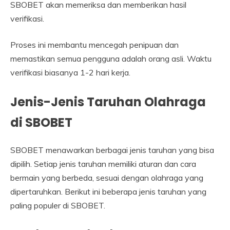
SBOBET akan memeriksa dan memberikan hasil
verifikasi.
Proses ini membantu mencegah penipuan dan
memastikan semua pengguna adalah orang asli. Waktu
verifikasi biasanya 1-2 hari kerja.
Jenis-Jenis Taruhan Olahraga
di SBOBET
SBOBET menawarkan berbagai jenis taruhan yang bisa
dipilih. Setiap jenis taruhan memiliki aturan dan cara
bermain yang berbeda, sesuai dengan olahraga yang
dipertaruhkan. Berikut ini beberapa jenis taruhan yang
paling populer di SBOBET.