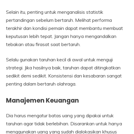
Selain itu, penting untuk menganalisis statistik
pertandingan sebelum bertaruh. Melihat performa
terakhir dan kondisi pemain dapat membantu membuat
keputusan lebih tepat. Jangan hanya mengandalkan
tebakan atau firasat saat bertaruh.
Selalu gunakan taruhan kecil di awal untuk menguji
strategi. Jika hasilnya baik, taruhan dapat ditingkatkan
sedikit demi sedikit. Konsistensi dan kesabaran sangat
penting dalam bertaruh olahraga.
Manajemen Keuangan
Dia harus mengatur batas uang yang dipakai untuk
taruhan agar tidak berlebihan. Disarankan untuk hanya
menggunakan uang yang sudah dialokasikan khusus