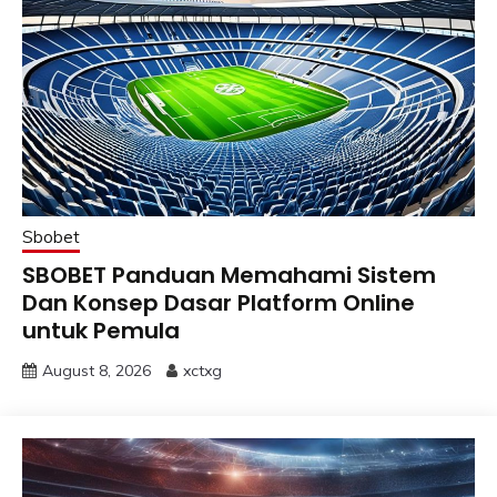
Sbobet
SBOBET Panduan Memahami Sistem
Dan Konsep Dasar Platform Online
untuk Pemula
August 8, 2026
xctxg