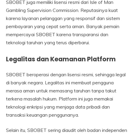
SBOBET juga memiliki lisensi resmi dari Isle of Man
Gambling Supervision Commission. Reputasinya kuat
karena layanan pelanggan yang responsif dan sistem
pembayaran yang cepat serta aman. Banyak pemain
mempercayai SBOBET karena transparansi dan
teknologi taruhan yang terus diperbarui.
Legalitas dan Keamanan Platform
SBOBET beroperasi dengan lisensi resmi, sehingga legal
di banyak negara. Legalitas ini membuat pengguna
merasa aman untuk memasang taruhan tanpa takut
terkena masalah hukum. Platform ini juga memakai
teknologi enkripsi yang menjaga data pribadi dan
transaksi keuangan penggunanya.
Selain itu, SBOBET sering diaudit oleh badan independen