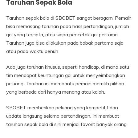
Taruhan Sepak Bola
Taruhan sepak bola di SBOBET sangat beragam. Pemain
bisa memasang taruhan pada hasil pertandingan, jumlah
gol yang tercipta, atau siapa pencetak gol pertama.
Taruhan juga bisa dilakukan pada babak pertama saja
atau pada waktu penuh.
Ada juga taruhan khusus, seperti handicap, di mana satu
tim mendapat keuntungan gol untuk menyeimbangkan
peluang. Taruhan ini membantu pemain memilih pilihan
yang berbeda dari hanya menang atau kalah.
SBOBET memberikan peluang yang kompetitif dan
update langsung selama pertandingan. Ini membuat
taruhan sepak bola di sini menjadi favorit banyak orang.