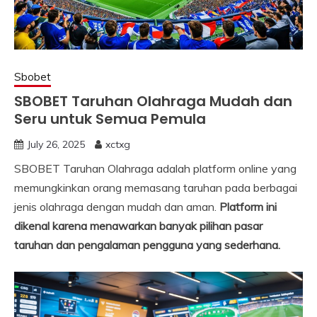
Sbobet
SBOBET Taruhan Olahraga Mudah dan
Seru untuk Semua Pemula
July 26, 2025
xctxg
SBOBET Taruhan Olahraga adalah platform online yang
memungkinkan orang memasang taruhan pada berbagai
jenis olahraga dengan mudah dan aman.
Platform ini
dikenal karena menawarkan banyak pilihan pasar
taruhan dan pengalaman pengguna yang sederhana.