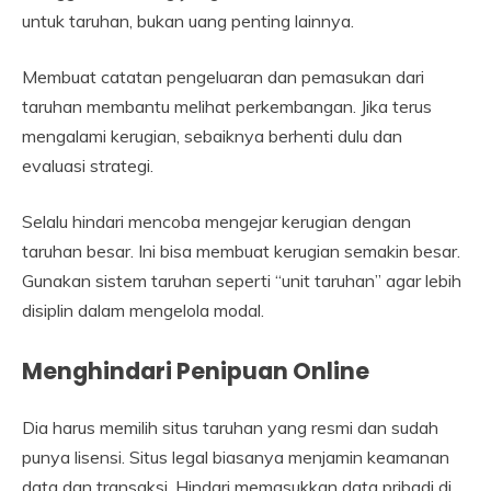
untuk taruhan, bukan uang penting lainnya.
Membuat catatan pengeluaran dan pemasukan dari
taruhan membantu melihat perkembangan. Jika terus
mengalami kerugian, sebaiknya berhenti dulu dan
evaluasi strategi.
Selalu hindari mencoba mengejar kerugian dengan
taruhan besar. Ini bisa membuat kerugian semakin besar.
Gunakan sistem taruhan seperti “unit taruhan” agar lebih
disiplin dalam mengelola modal.
Menghindari Penipuan Online
Dia harus memilih situs taruhan yang resmi dan sudah
punya lisensi. Situs legal biasanya menjamin keamanan
data dan transaksi. Hindari memasukkan data pribadi di