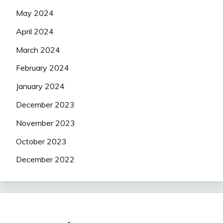
May 2024
April 2024
March 2024
February 2024
January 2024
December 2023
November 2023
October 2023
December 2022