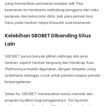
yang memastikan permainan berjalan adil. Fitur
keamanan ini membantu melindungi pengguna dari risiko
penipuan dan kebocoran data. Jadi, para pemain bisa
fokus pada taruhan tanpa khawatir soal keamanan.
Kelebihan SBOBET Dibanding Situs
Lain
SBOBET punya banyak pilihan olahraga dan jenis
taruhan, seperti taruhan langsung dan handicap Asia.
Platformnya mudah digunakan, dengan tampilan yang
sederhana sehingga cocok untuk pemula maupun pemain
berpengalaman.
Selain itu, SBOBET menawarkan bonus menarik dan
program loyalitas bagi penggunanya. Tim layanan