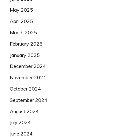
May 2025
April 2025
March 2025
February 2025
January 2025
December 2024
November 2024
October 2024
September 2024
August 2024
July 2024
June 2024