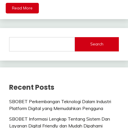
Read More
Search
Recent Posts
SBOBET Perkembangan Teknologi Dalam Industri
Platform Digital yang Memudahkan Pengguna
SBOBET Informasi Lengkap Tentang Sistem Dan
Layanan Digital Friendly dan Mudah Dipahami