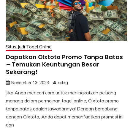
Situs Judi Togel Online
Dapatkan Olxtoto Promo Tanpa Batas
– Temukan Keuntungan Besar
Sekarang!
November 13, 2023
xctxg
Jika Anda mencari cara untuk meningkatkan peluang
menang dalam permainan togel online, Olxtoto promo
tanpa batas adalah jawabannya! Dengan bergabung
dengan Olxtoto, Anda dapat memanfaatkan promosi ini
dan