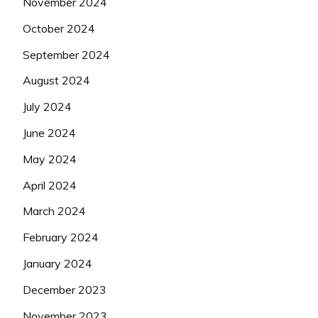
November 2024
October 2024
September 2024
August 2024
July 2024
June 2024
May 2024
April 2024
March 2024
February 2024
January 2024
December 2023
November 2023