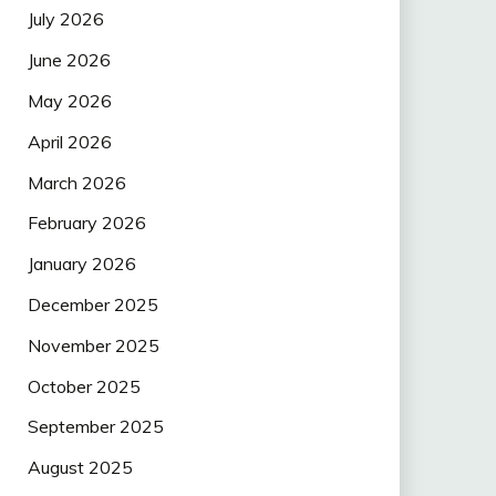
July 2026
June 2026
May 2026
April 2026
March 2026
February 2026
January 2026
December 2025
November 2025
October 2025
September 2025
August 2025