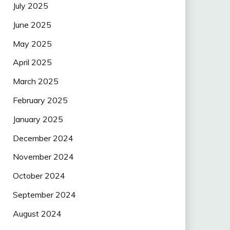
July 2025
June 2025
May 2025
April 2025
March 2025
February 2025
January 2025
December 2024
November 2024
October 2024
September 2024
August 2024