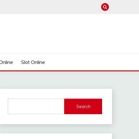
 Online
Slot Online
Search