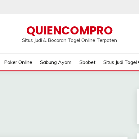
QUIENCOMPRO
Situs Judi & Bocoran Togel Online Terpaten
Poker Online
Sabung Ayam
Sbobet
Situs Judi Togel