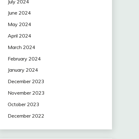
July 2024
June 2024
May 2024
April 2024
March 2024
February 2024
January 2024
December 2023
November 2023
October 2023
December 2022