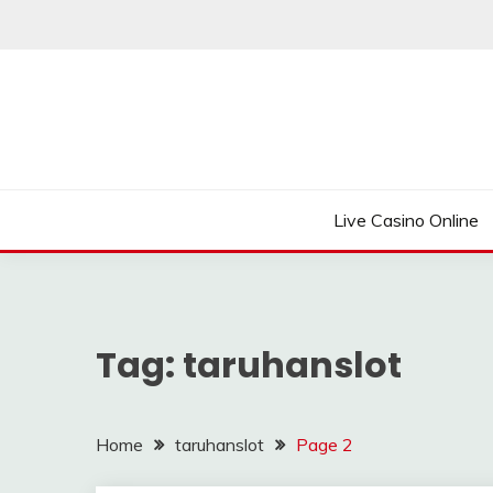
Skip
to
content
Live Casino Online
Tag:
taruhanslot
Home
taruhanslot
Page 2