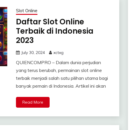
Slot Online
Daftar Slot Online
Terbaik di Indonesia
2023
July 30, 2024
xctxg
QUIENCOMPRO – Dalam dunia perjudian
yang terus berubah, permainan slot online
terbaik menjadi salah satu pilihan utama bagi
banyak pemain di Indonesia. Artikel ini akan
Read More