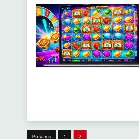
Posts
Previous
1
2