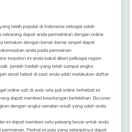
ang telah popular di Indonesia sebagai salah
 sekarang dapat anda permainkan dengan online.
da temukan dengan benar-benar simpel dapat
nakemaskan anda pada permainan.
ne terpaten ini anda bakal diberi pelbagai ragam
baik. Jumlah hadiah yang telah sampai angka
engan amat hebat di saat anda udah melakukan daftar
l online sah di web-site judi online terhebat ini
 yang dapat memberi keuntungan berlebihan. Bocoran
ngkan dengan angka ramalan result yang udah anda
uler ini dapat memberi satu peluang besar untuk anda
permainan. Perihal ini pula yang selanjutnya dapat