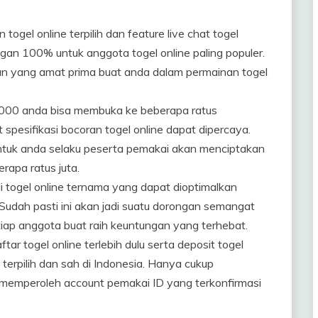
ogel online terpilih dan feature live chat togel
an 100% untuk anggota togel online paling populer.
san yang amat prima buat anda dalam permainan togel
000 anda bisa membuka ke beberapa ratus
 spesifikasi bocoran togel online dapat dipercaya.
ntuk anda selaku peserta pemakai akan menciptakan
rapa ratus juta.
i togel online ternama yang dapat dioptimalkan
 Sudah pasti ini akan jadi suatu dorongan semangat
tiap anggota buat raih keuntungan yang terhebat.
ar togel online terlebih dulu serta deposit togel
terpilih dan sah di Indonesia. Hanya cukup
 memperoleh account pemakai ID yang terkonfirmasi