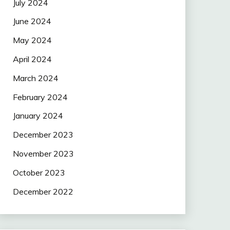
July 2024
June 2024
May 2024
April 2024
March 2024
February 2024
January 2024
December 2023
November 2023
October 2023
December 2022