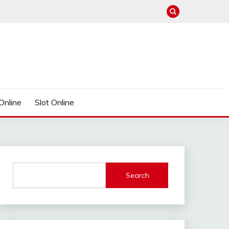
 Online
Slot Online
Search