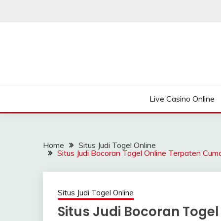
Skip
to
content
Live Casino Online
Home
Situs Judi Togel Online
Situs Judi Bocoran Togel Online Terpaten C
Situs Judi Togel Online
Situs Judi Bocoran Toge