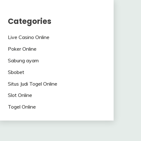
Categories
Live Casino Online
Poker Online
Sabung ayam
Sbobet
Situs Judi Togel Online
Slot Online
Togel Online