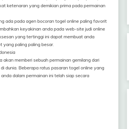
kat ketenaran yang demikian prima pada permainan
g ada pada agen bocoran togel online paling favorit
mbahkan keyakinan anda pada web-site judi online
uksesan yang tertinggi ini dapat membuat anda
 yang paling paling besar.
ndonesia
ia akan memberi sebuah permainan gemilang dari
di dunia. Beberapa ratus pasaran togel online yang
anda dalam permainan ini telah siap secara