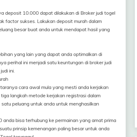
 deposit 10.000 dapat dilakukan di Broker judi togel
ak factor sukses. Lakukan deposit murah dalam
 peluang besar buat anda untuk mendapat hasil yang
ebihan yang lain yang dapat anda optimalkan di
ya perihal ini menjadi satu keuntungan di broker judi
di ini.
urah
antaranya cara awal mula yang mesti anda kerjakan
a tiga langkah metode kerjakan registrasi dalam
kan satu peluang untuk anda untuk menghasilkan
0 anda bisa terhubung ke permainan yang amat prima
di suatu prinsip kemenangan paling besar untuk anda
 Togel terunggul.