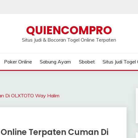
QUIENCOMPRO
Situs Judi & Bocoran Togel Online Terpaten
Poker Online
Sabung Ayam
Sbobet
Situs Judi Togel
uman Di OLXTOTO Way Halim
l Online Terpaten Cuman Di