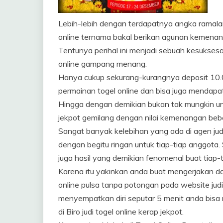
Lebih-lebih dengan terdapatnya angka ramalan t
online ternama bakal berikan agunan kemenang
Tentunya perihal ini menjadi sebuah kesukse
online gampang menang.
Hanya cukup sekurang-kurangnya deposit 10.
permainan togel online dan bisa juga mendapat
Hingga dengan demikian bukan tak mungkin u
jekpot gemilang dengan nilai kemenangan bebe
Sangat banyak kelebihan yang ada di agen jud
dengan begitu ringan untuk tiap-tiap anggota.
juga hasil yang demikian fenomenal buat tiap-
Karena itu yakinkan anda buat mengerjakan daft
online pulsa tanpa potongan pada website judi 
menyempatkan diri seputar 5 menit anda bisa
di Biro judi togel online kerap jekpot.