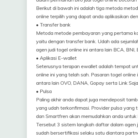
Berikut di bawah ini adalah tiga metoda met
online terpilih yang dapat anda aplikasikan 
• Transfer bank
Metoda metode pembayaran yang pertama kali y
yaitu dengan transfer bank. Udah ada sejumlah
agen judi togel online ini antara lain BCA, BNI, 
• Aplikasi E-wallet
Seterusnya terapan ewallet adalah tempat un
online ini yang telah sah. Pasaran togel onlin
antara lain OVO, DANA, Gopay serta Link Saja
• Pulsa
Paling akhir anda dapat juga mendeposit tam
yang udah terkonfirmasi. Provider pulsa yang t
dan Smartfren akan memudahkan anda untuk ke
Tersebut 3 sistem langkah daftar dalam agen j
sudah bersertifikasi selaku satu diantara part