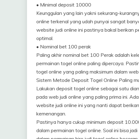
• Minimal deposit 10000
Keunggulan yang lain yakni sekurang-kurangnya
online terkenal yang udah punyai sangat bany
website judi online ini pastinya bakal berikan
optimal.
• Nominal bet 100 perak
Paling akhir nominal bet 100 Perak adalah kel
permainan togel online paling dipercaya. Pastin
togel online yang paling maksimum dalam web ju
Sistem Metode Deposit Togel Online Paling m
Lakukan deposit togel online sebagai satu di
pada web judi online yang paling prima ini. Ad
website judi online ini yang nanti dapat beri
kemenangan.
Pastinya hanya cukup minimum deposit 10.00
dalam permainan togel online. Soal ini bisa ja
dalam permainan biro judi togel online bocoran