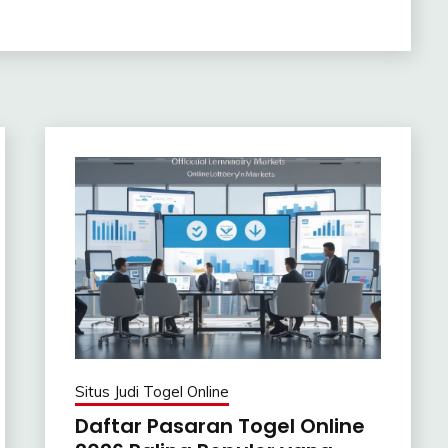
Situs Judi Togel Online
Daftar Pasaran Togel Online