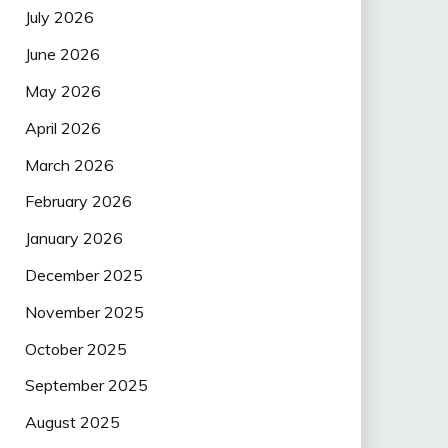
July 2026
June 2026
May 2026
April 2026
March 2026
February 2026
January 2026
December 2025
November 2025
October 2025
September 2025
August 2025