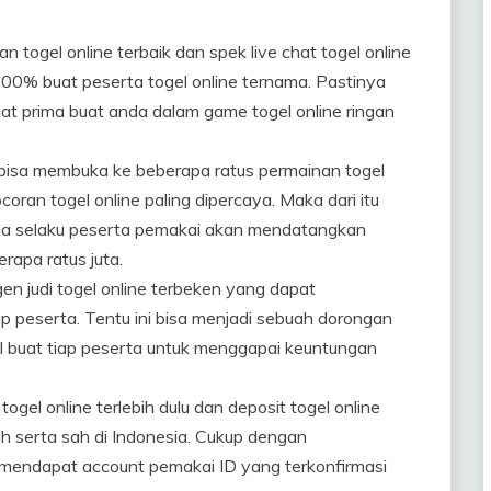
 togel online terbaik dan spek live chat togel online
% buat peserta togel online ternama. Pastinya
gat prima buat anda dalam game togel online ringan
bisa membuka ke beberapa ratus permainan togel
oran togel online paling dipercaya. Maka dari itu
da selaku peserta pemakai akan mendatangkan
rapa ratus juta.
n judi togel online terbeken yang dapat
p peserta. Tentu ini bisa menjadi sebuah dorongan
l buat tiap peserta untuk menggapai keuntungan
ogel online terlebih dulu dan deposit togel online
ih serta sah di Indonesia. Cukup dengan
 mendapat account pemakai ID yang terkonfirmasi