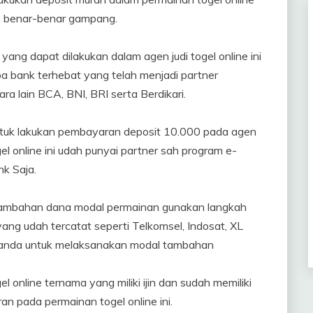
n benar-benar gampang.
ng dapat dilakukan dalam agen judi togel online ini
a bank terhebat yang telah menjadi partner
ra lain BCA, BNI, BRI serta Berdikari.
ntuk lakukan pembayaran deposit 10.000 pada agen
ogel online ini udah punyai partner sah program e-
nk Saja.
t tambahan dana modal permainan gunakan langkah
yang udah tercatat seperti Telkomsel, Indosat, XL
 anda untuk melaksanakan modal tambahan
el online ternama yang miliki ijin dan sudah memiliki
an pada permainan togel online ini.