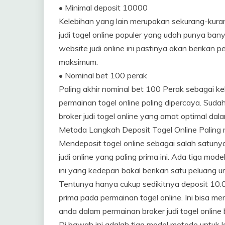
• Minimal deposit 10000
Kelebihan yang lain merupakan sekurang-kura
judi togel online populer yang udah punya ba
website judi online ini pastinya akan berikan
maksimum.
• Nominal bet 100 perak
Paling akhir nominal bet 100 Perak sebagai k
permainan togel online paling dipercaya. Sudah
broker judi togel online yang amat optimal dalam
Metoda Langkah Deposit Togel Online Paling
Mendeposit togel online sebagai salah satun
judi online yang paling prima ini. Ada tiga mode
ini yang kedepan bakal berikan satu peluang
Tentunya hanya cukup sedikitnya deposit 10
prima pada permainan togel online. Ini bisa m
anda dalam permainan broker judi togel online 
Di bawah ini adalah tiga model metode untuk 