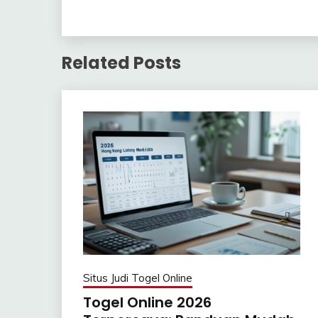
Related Posts
Situs Judi Togel Online
Togel Online 2026