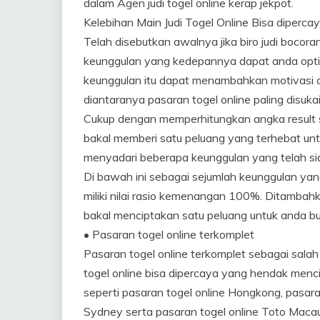
dalam Agen judi togel online kerap jekpot.
Kelebihan Main Judi Togel Online Bisa diperca
Telah disebutkan awalnya jika biro judi bocora
keunggulan yang kedepannya dapat anda opt
keunggulan itu dapat menambahkan motivasi 
diantaranya pasaran togel online paling disuka
Cukup dengan memperhitungkan angka result s
bakal memberi satu peluang yang terhebat untuk
menyadari beberapa keunggulan yang telah siap
Di bawah ini sebagai sejumlah keunggulan yang 
miliki nilai rasio kemenangan 100%. Ditambahk
bakal menciptakan satu peluang untuk anda bua
• Pasaran togel online terkomplet
Pasaran togel online terkomplet sebagai salah
togel online bisa dipercaya yang hendak men
seperti pasaran togel online Hongkong, pasaran
Sydney serta pasaran togel online Toto Macau