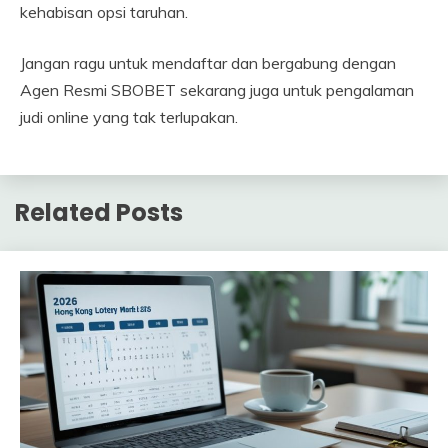
kehabisan opsi taruhan.
Jangan ragu untuk mendaftar dan bergabung dengan
Agen Resmi SBOBET sekarang juga untuk pengalaman
judi online yang tak terlupakan.
Related Posts