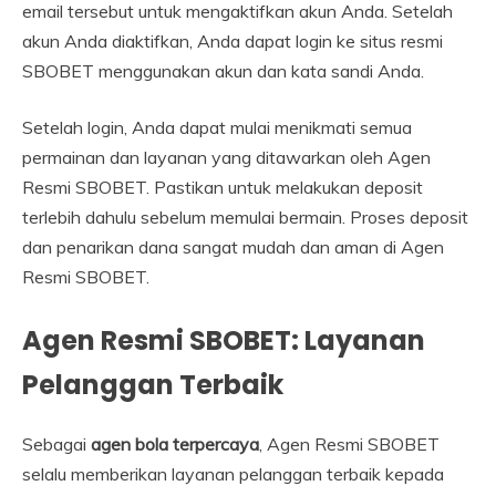
email tersebut untuk mengaktifkan akun Anda. Setelah
akun Anda diaktifkan, Anda dapat login ke situs resmi
SBOBET menggunakan akun dan kata sandi Anda.
Setelah login, Anda dapat mulai menikmati semua
permainan dan layanan yang ditawarkan oleh Agen
Resmi SBOBET. Pastikan untuk melakukan deposit
terlebih dahulu sebelum memulai bermain. Proses deposit
dan penarikan dana sangat mudah dan aman di Agen
Resmi SBOBET.
Agen Resmi SBOBET: Layanan
Pelanggan Terbaik
Sebagai
agen bola terpercaya
, Agen Resmi SBOBET
selalu memberikan layanan pelanggan terbaik kepada