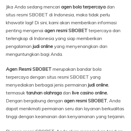
Jika Anda sedang mencari
agen bola terpercaya
dan
situs resmi SBOBET di Indonesia, maka tidak perlu
khawatir lagi! Di sini, kami akan memberikan informasi
penting mengenai
agen resmi SBOBET
terpercaya dan
terlengkap di Indonesia yang siap memberikan
pengalaman
judi online
yang menyenangkan dan
menguntungkan bagi Anda.
Agen Resmi SBOBET
merupakan bandar bola
terpercaya dengan situs resmi SBOBET yang
menyediakan berbagai jenis permainan
judi online
,
termasuk
taruhan olahraga
dan
live casino online.
Dengan bergabung dengan
agen resmi SBOBET
, Anda
dapat menikmati permainan seru dan layanan berkualitas
tinggi dengan keamanan dan kenyamanan yang terjamin.