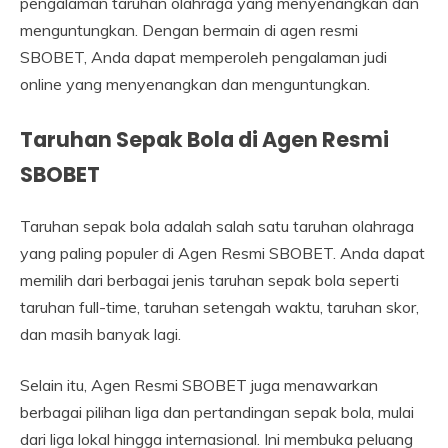
pengalaman taruhan olahraga yang menyenangkan dan
menguntungkan. Dengan bermain di agen resmi
SBOBET, Anda dapat memperoleh pengalaman judi
online yang menyenangkan dan menguntungkan.
Taruhan Sepak Bola di Agen Resmi
SBOBET
Taruhan sepak bola adalah salah satu taruhan olahraga
yang paling populer di Agen Resmi SBOBET. Anda dapat
memilih dari berbagai jenis taruhan sepak bola seperti
taruhan full-time, taruhan setengah waktu, taruhan skor,
dan masih banyak lagi.
Selain itu, Agen Resmi SBOBET juga menawarkan
berbagai pilihan liga dan pertandingan sepak bola, mulai
dari liga lokal hingga internasional. Ini membuka peluang