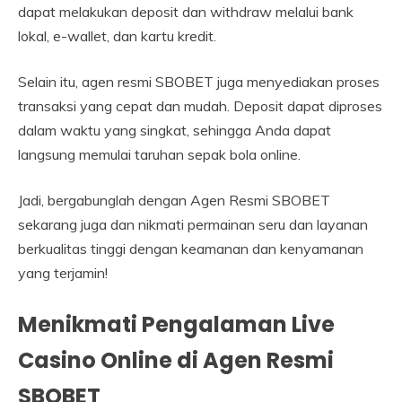
dapat melakukan deposit dan withdraw melalui bank
lokal, e-wallet, dan kartu kredit.
Selain itu, agen resmi SBOBET juga menyediakan proses
transaksi yang cepat dan mudah. Deposit dapat diproses
dalam waktu yang singkat, sehingga Anda dapat
langsung memulai taruhan sepak bola online.
Jadi, bergabunglah dengan Agen Resmi SBOBET
sekarang juga dan nikmati permainan seru dan layanan
berkualitas tinggi dengan keamanan dan kenyamanan
yang terjamin!
Menikmati Pengalaman Live
Casino Online di Agen Resmi
SBOBET