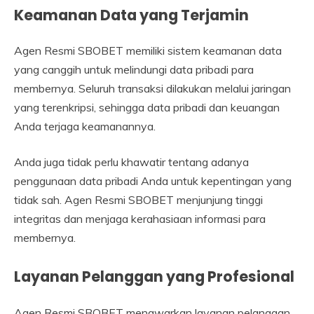
Keamanan Data yang Terjamin
Agen Resmi SBOBET memiliki sistem keamanan data
yang canggih untuk melindungi data pribadi para
membernya. Seluruh transaksi dilakukan melalui jaringan
yang terenkripsi, sehingga data pribadi dan keuangan
Anda terjaga keamanannya.
Anda juga tidak perlu khawatir tentang adanya
penggunaan data pribadi Anda untuk kepentingan yang
tidak sah. Agen Resmi SBOBET menjunjung tinggi
integritas dan menjaga kerahasiaan informasi para
membernya.
Layanan Pelanggan yang Profesional
Agen Resmi SBOBET menawarkan layanan pelanggan