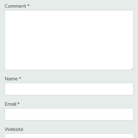
Comment
*
Name
*
Email
*
Website