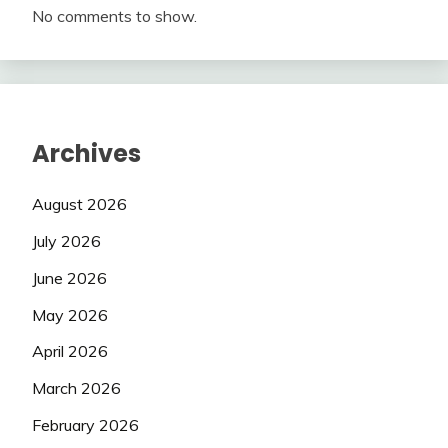
No comments to show.
Archives
August 2026
July 2026
June 2026
May 2026
April 2026
March 2026
February 2026