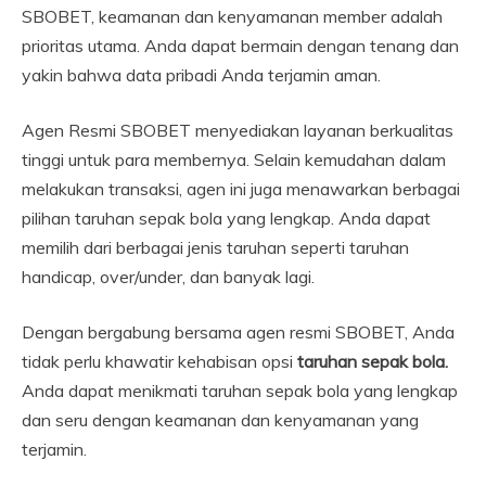
SBOBET, keamanan dan kenyamanan member adalah
prioritas utama. Anda dapat bermain dengan tenang dan
yakin bahwa data pribadi Anda terjamin aman.
Agen Resmi SBOBET menyediakan layanan berkualitas
tinggi untuk para membernya. Selain kemudahan dalam
melakukan transaksi, agen ini juga menawarkan berbagai
pilihan taruhan sepak bola yang lengkap. Anda dapat
memilih dari berbagai jenis taruhan seperti taruhan
handicap, over/under, dan banyak lagi.
Dengan bergabung bersama agen resmi SBOBET, Anda
tidak perlu khawatir kehabisan opsi
taruhan sepak bola.
Anda dapat menikmati taruhan sepak bola yang lengkap
dan seru dengan keamanan dan kenyamanan yang
terjamin.