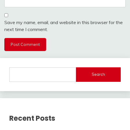
Save my name, email, and website in this browser for the
next time I comment.
Search
Recent Posts