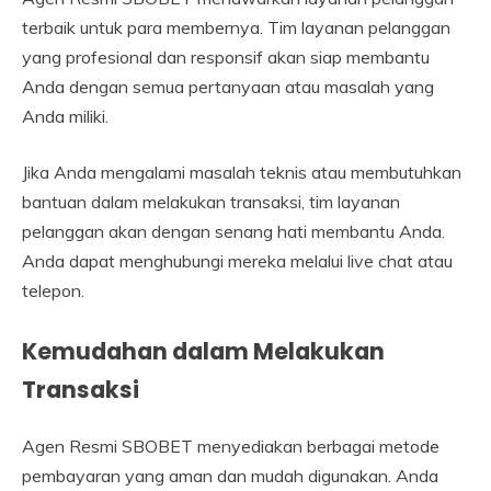
terbaik untuk para membernya. Tim layanan pelanggan
yang profesional dan responsif akan siap membantu
Anda dengan semua pertanyaan atau masalah yang
Anda miliki.
Jika Anda mengalami masalah teknis atau membutuhkan
bantuan dalam melakukan transaksi, tim layanan
pelanggan akan dengan senang hati membantu Anda.
Anda dapat menghubungi mereka melalui live chat atau
telepon.
Kemudahan dalam Melakukan
Transaksi
Agen Resmi SBOBET menyediakan berbagai metode
pembayaran yang aman dan mudah digunakan. Anda