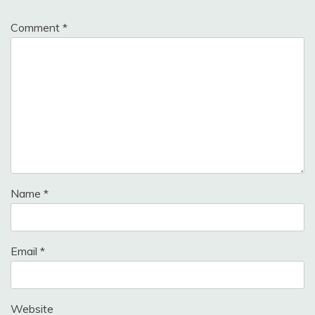
Comment
*
Name
*
Email
*
Website