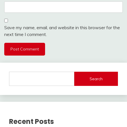
Save my name, email, and website in this browser for the
next time I comment.
Search
Recent Posts