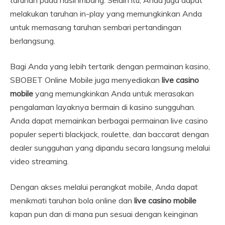
melakukan taruhan in-play yang memungkinkan Anda
untuk memasang taruhan sembari pertandingan
berlangsung.
Bagi Anda yang lebih tertarik dengan permainan kasino,
SBOBET Online Mobile juga menyediakan
live casino
mobile
yang memungkinkan Anda untuk merasakan
pengalaman layaknya bermain di kasino sungguhan.
Anda dapat memainkan berbagai permainan live casino
populer seperti blackjack, roulette, dan baccarat dengan
dealer sungguhan yang dipandu secara langsung melalui
video streaming.
Dengan akses melalui perangkat mobile, Anda dapat
menikmati taruhan bola online dan
live casino mobile
kapan pun dan di mana pun sesuai dengan keinginan