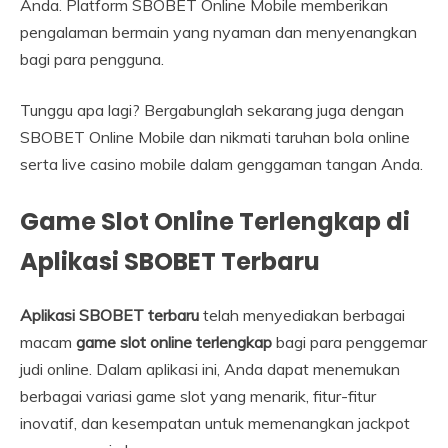
Anda. Platform SBOBET Online Mobile memberikan
pengalaman bermain yang nyaman dan menyenangkan
bagi para pengguna.
Tunggu apa lagi? Bergabunglah sekarang juga dengan
SBOBET Online Mobile dan nikmati taruhan bola online
serta live casino mobile dalam genggaman tangan Anda.
Game Slot Online Terlengkap di
Aplikasi SBOBET Terbaru
Aplikasi SBOBET terbaru
telah menyediakan berbagai
macam
game slot online terlengkap
bagi para penggemar
judi online. Dalam aplikasi ini, Anda dapat menemukan
berbagai variasi game slot yang menarik, fitur-fitur
inovatif, dan kesempatan untuk memenangkan jackpot