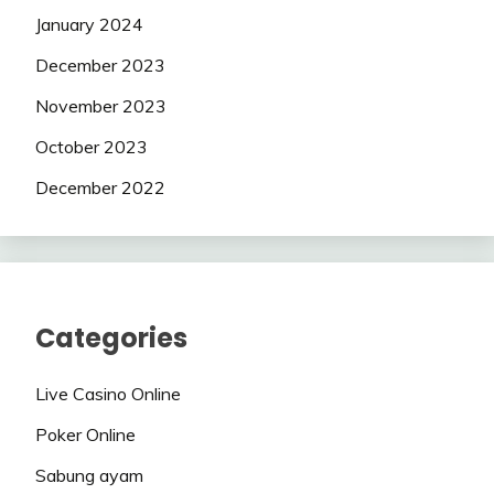
January 2024
December 2023
November 2023
October 2023
December 2022
Categories
Live Casino Online
Poker Online
Sabung ayam