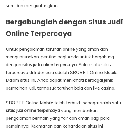
seru dan menguntungkan!
Bergabunglah dengan Situs Judi
Online Terpercaya
Untuk pengalaman taruhan online yang aman dan
menguntungkan, penting bagi Anda untuk bergabung
dengan
situs judi online terpercaya
. Salah satu situs
terpercaya di Indonesia adalah SBOBET Online Mobile.
Dalam situs ini, Anda dapat menikmati berbagai jenis
permainan judi, termasuk taruhan bola dan live casino.
SBOBET Online Mobile telah terbukti sebagai salah satu
situs judi online terpercaya
yang memberikan
pengalaman bermain yang fair dan aman bagi para
pemainnya. Keamanan dan kehandalan situs ini