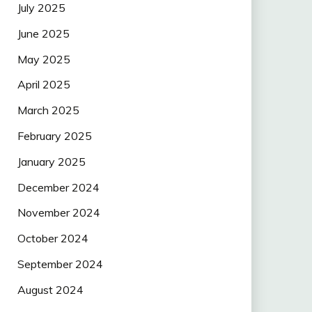
July 2025
June 2025
May 2025
April 2025
March 2025
February 2025
January 2025
December 2024
November 2024
October 2024
September 2024
August 2024