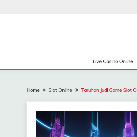
Skip
to
content
Live Casino Online
Home
Slot Online
Taruhan Judi Game Slot On