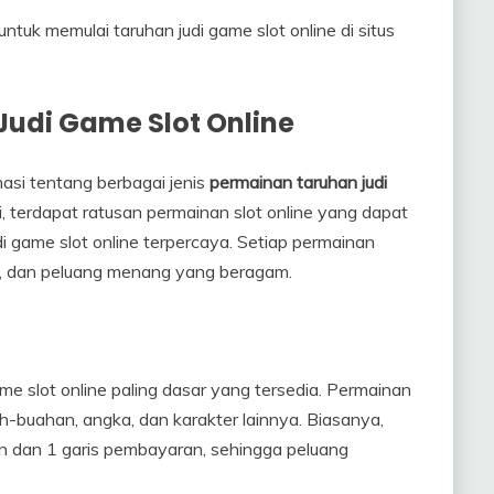
tuk memulai taruhan judi game slot online di situs
Judi Game Slot Online
asi tentang berbagai jenis
permainan taruhan judi
i, terdapat ratusan permainan slot online yang dapat
di game slot online terpercaya. Setiap permainan
us, dan peluang menang yang beragam.
me slot online paling dasar yang tersedia. Permainan
ah-buahan, angka, dan karakter lainnya. Biasanya,
an dan 1 garis pembayaran, sehingga peluang