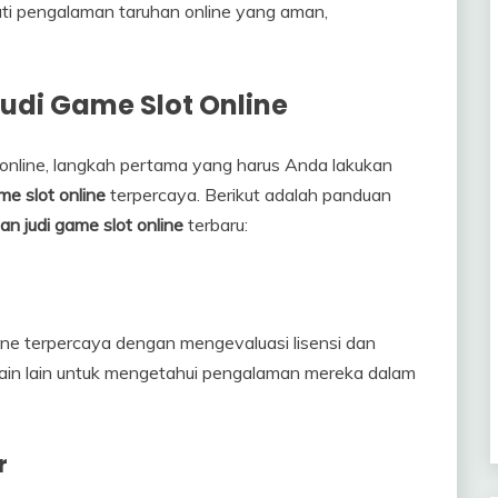
i pengalaman taruhan online yang aman,
udi Game Slot Online
 online, langkah pertama yang harus Anda lakukan
me slot online
terpercaya. Berikut adalah panduan
han judi game slot online
terbaru:
nline terpercaya dengan mengevaluasi lisensi dan
pemain lain untuk mengetahui pengalaman mereka dalam
r