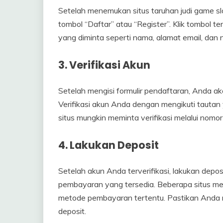
Setelah menemukan situs taruhan judi game slot
tombol “Daftar” atau “Register”. Klik tombol te
yang diminta seperti nama, alamat email, dan 
3. Verifikasi Akun
Setelah mengisi formulir pendaftaran, Anda aka
Verifikasi akun Anda dengan mengikuti tautan
situs mungkin meminta verifikasi melalui nomo
4. Lakukan Deposit
Setelah akun Anda terverifikasi, lakukan de
pembayaran yang tersedia. Beberapa situs me
metode pembayaran tertentu. Pastikan Anda
deposit.