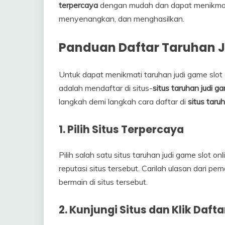
terpercaya
dengan mudah dan dapat menikmat
menyenangkan, dan menghasilkan.
Panduan Daftar Taruhan J
Untuk dapat menikmati taruhan judi game slot
adalah mendaftar di situs-
situs taruhan judi ga
langkah demi langkah cara daftar di
situs taru
1. Pilih Situs Terpercaya
Pilih salah satu situs taruhan judi game slot o
reputasi situs tersebut. Carilah ulasan dari 
bermain di situs tersebut.
2. Kunjungi Situs dan Klik Dafta