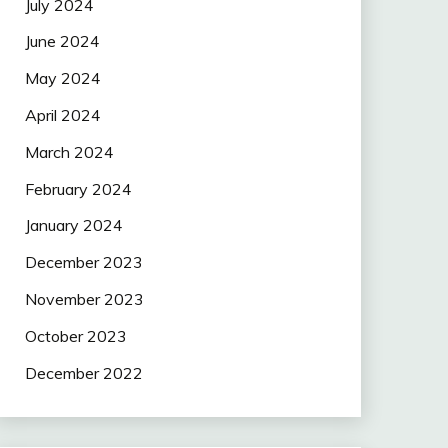
July 2024
June 2024
May 2024
April 2024
March 2024
February 2024
January 2024
December 2023
November 2023
October 2023
December 2022