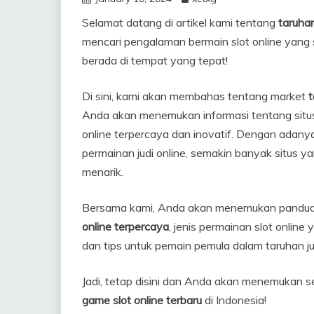
Selamat datang di artikel kami tentang
taruha
mencari pengalaman bermain slot online yang
berada di tempat yang tepat!
Di sini, kami akan membahas tentang market
t
Anda akan menemukan informasi tentang situ
online terpercaya dan inovatif. Dengan adany
permainan judi online, semakin banyak situs 
menarik.
Bersama kami, Anda akan menemukan panduan 
online terpercaya
, jenis permainan slot onlin
dan tips untuk pemain pemula dalam taruhan jud
Jadi, tetap disini dan Anda akan menemukan 
game slot online terbaru
di Indonesia!