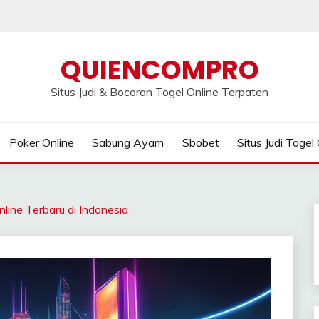
QUIENCOMPRO
Situs Judi & Bocoran Togel Online Terpaten
Poker Online
Sabung Ayam
Sbobet
Situs Judi Togel
line Terbaru di Indonesia