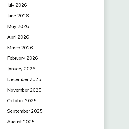
July 2026
June 2026
May 2026
April 2026
March 2026
February 2026
January 2026
December 2025
November 2025
October 2025
September 2025
August 2025