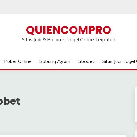
QUIENCOMPRO
Situs Judi & Bocoran Togel Online Terpaten
Poker Online
Sabung Ayam
Sbobet
Situs Judi Togel
obet