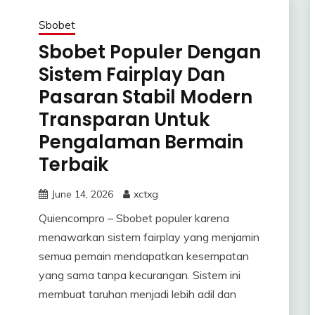
Sbobet
Sbobet Populer Dengan
Sistem Fairplay Dan
Pasaran Stabil Modern
Transparan Untuk
Pengalaman Bermain
Terbaik
June 14, 2026
xctxg
Quiencompro – Sbobet populer karena
menawarkan sistem fairplay yang menjamin
semua pemain mendapatkan kesempatan
yang sama tanpa kecurangan. Sistem ini
membuat taruhan menjadi lebih adil dan