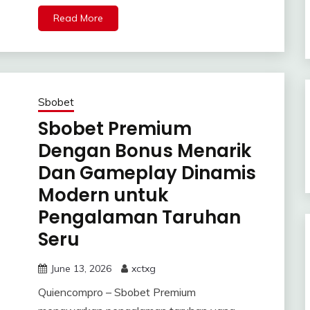
Read More
Sbobet
Sbobet Premium
Dengan Bonus Menarik
Dan Gameplay Dinamis
Modern untuk
Pengalaman Taruhan
Seru
June 13, 2026
xctxg
Quiencompro – Sbobet Premium