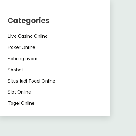
Categories
Live Casino Online
Poker Online
Sabung ayam
Sbobet
Situs Judi Togel Online
Slot Online
Togel Online