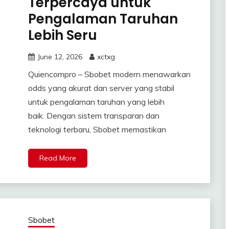
Terpercaya untuk
Pengalaman Taruhan
Lebih Seru
June 12, 2026
xctxg
Quiencompro – Sbobet modern menawarkan
odds yang akurat dan server yang stabil
untuk pengalaman taruhan yang lebih
baik. Dengan sistem transparan dan
teknologi terbaru, Sbobet memastikan
Read More
Sbobet