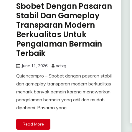
Sbobet Dengan Pasaran
Stabil Dan Gameplay
Transparan Modern
Berkualitas Untuk
Pengalaman Bermain
Terbaik
June 11, 2026
xctxg
Quiencompro – Sbobet dengan pasaran stabil
dan gameplay transparan modern berkualitas
menarik banyak pemain karena menawarkan
pengalaman bermain yang adil dan mudah
dipahami. Pasaran yang
Read More