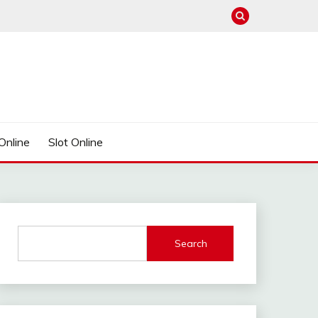
 Online
Slot Online
Search