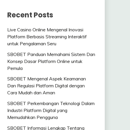
Recent Posts
Live Casino Online Mengenal Inovasi
Platform Berbasis Streaming Interaktif
untuk Pengalaman Seru
SBOBET Panduan Memahami Sistem Dan
Konsep Dasar Platform Online untuk
Pemula
SBOBET Mengenal Aspek Keamanan
Dan Regulasi Platform Digital dengan
Cara Mudah dan Aman
SBOBET Perkembangan Teknologi Dalam
Industri Platform Digital yang
Memudahkan Pengguna
SBOBET Informasi Lengkap Tentang