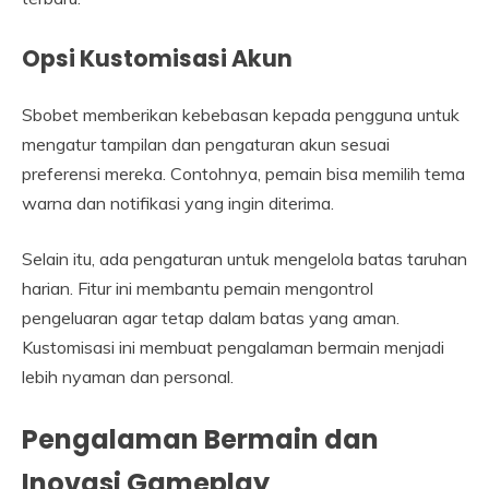
Opsi Kustomisasi Akun
Sbobet memberikan kebebasan kepada pengguna untuk
mengatur tampilan dan pengaturan akun sesuai
preferensi mereka. Contohnya, pemain bisa memilih tema
warna dan notifikasi yang ingin diterima.
Selain itu, ada pengaturan untuk mengelola batas taruhan
harian. Fitur ini membantu pemain mengontrol
pengeluaran agar tetap dalam batas yang aman.
Kustomisasi ini membuat pengalaman bermain menjadi
lebih nyaman dan personal.
Pengalaman Bermain dan
Inovasi Gameplay