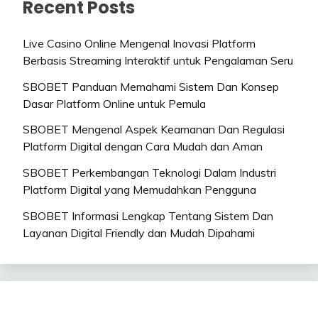
Recent Posts
Live Casino Online Mengenal Inovasi Platform
Berbasis Streaming Interaktif untuk Pengalaman Seru
SBOBET Panduan Memahami Sistem Dan Konsep
Dasar Platform Online untuk Pemula
SBOBET Mengenal Aspek Keamanan Dan Regulasi
Platform Digital dengan Cara Mudah dan Aman
SBOBET Perkembangan Teknologi Dalam Industri
Platform Digital yang Memudahkan Pengguna
SBOBET Informasi Lengkap Tentang Sistem Dan
Layanan Digital Friendly dan Mudah Dipahami