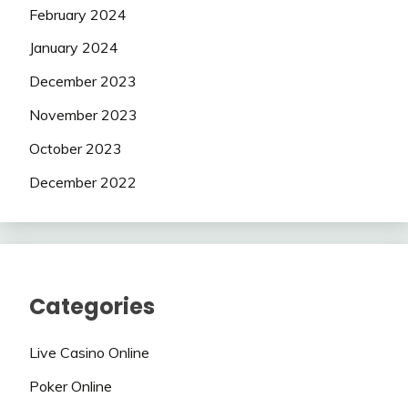
February 2024
January 2024
December 2023
November 2023
October 2023
December 2022
Categories
Live Casino Online
Poker Online