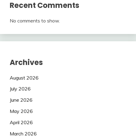
Recent Comments
No comments to show.
Archives
August 2026
July 2026
June 2026
May 2026
April 2026
March 2026