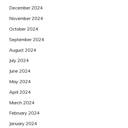
December 2024
November 2024
October 2024
September 2024
August 2024
July 2024
June 2024
May 2024
April 2024
March 2024
February 2024
January 2024