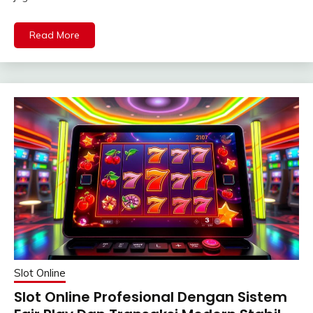
Read More
Slot Online
Slot Online Profesional Dengan Sistem