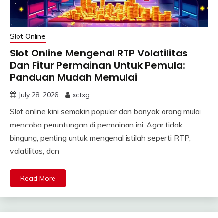
Slot Online
Slot Online Mengenal RTP Volatilitas
Dan Fitur Permainan Untuk Pemula:
Panduan Mudah Memulai
July 28, 2026
xctxg
Slot online kini semakin populer dan banyak orang mulai
mencoba peruntungan di permainan ini. Agar tidak
bingung, penting untuk mengenal istilah seperti RTP,
volatilitas, dan
Read More