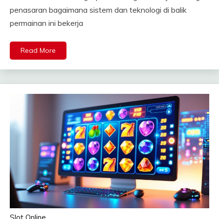
penasaran bagaimana sistem dan teknologi di balik
permainan ini bekerja
Read More
Slot Online