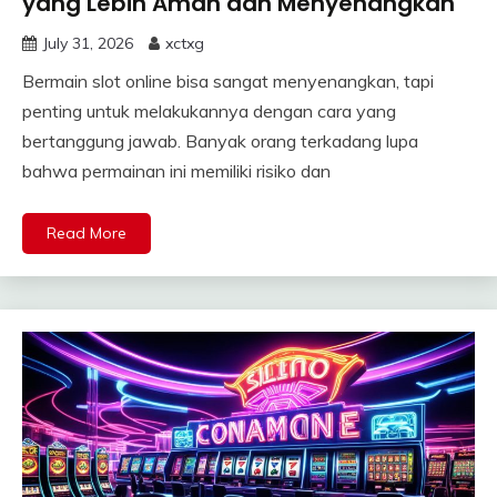
yang Lebih Aman dan Menyenangkan
July 31, 2026
xctxg
Bermain slot online bisa sangat menyenangkan, tapi
penting untuk melakukannya dengan cara yang
bertanggung jawab. Banyak orang terkadang lupa
bahwa permainan ini memiliki risiko dan
Read More