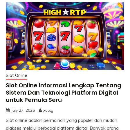
Slot Online
Slot Online Informasi Lengkap Tentang
Sistem Dan Teknologi Platform Digital
untuk Pemula Seru
July 27, 2026
xctxg
Slot online adalah permainan yang populer dan mudah
diakses melalui berbagai platform digital. Banyak orang