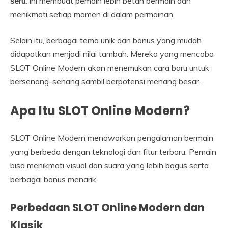
seru.
Ini membuat pemain lebih betah bermain dan
menikmati setiap momen di dalam permainan.
Selain itu, berbagai tema unik dan bonus yang mudah
didapatkan menjadi nilai tambah. Mereka yang mencoba
SLOT Online Modern akan menemukan cara baru untuk
bersenang-senang sambil berpotensi menang besar.
Apa Itu SLOT Online Modern?
SLOT Online Modern menawarkan pengalaman bermain
yang berbeda dengan teknologi dan fitur terbaru. Pemain
bisa menikmati visual dan suara yang lebih bagus serta
berbagai bonus menarik.
Perbedaan SLOT Online Modern dan
Klasik