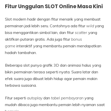
Fitur Unggulan SLOT Online Masa Kini
Slot modern hadir dengan fitur menarik yang membuat
permainan jadi lebih seru. Contohnya ada fitur
wild
yang
bisa menggantikan simbol lain, dan fitur
scatter
yang
aktifkan putaran gratis. Ada juga fitur
bonus
game
interaktif yang membantu pemain mendapatkan
hadiah tambahan.
Beberapa slot punya grafik 3D dan animasi halus yang
bikin permainan terasa seperti nyata. Suara latar dan
efek suara juga dibuat lebih hidup agar pemain makin
terbawa suasana.
Fitur seperti
autoplay
dan
tabel pembayaran
yang
mudah dibaca juga membantu pemain lebih nyaman saat