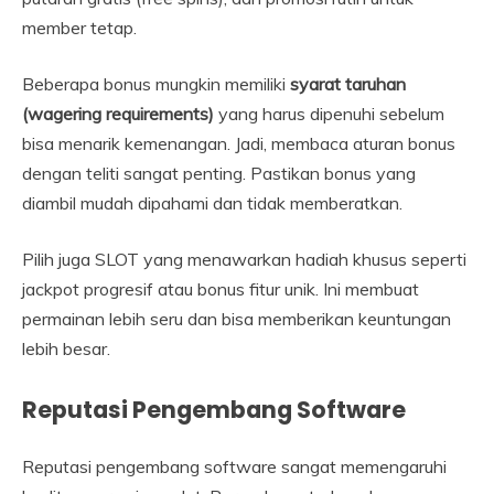
member tetap.
Beberapa bonus mungkin memiliki
syarat taruhan
(wagering requirements)
yang harus dipenuhi sebelum
bisa menarik kemenangan. Jadi, membaca aturan bonus
dengan teliti sangat penting. Pastikan bonus yang
diambil mudah dipahami dan tidak memberatkan.
Pilih juga SLOT yang menawarkan hadiah khusus seperti
jackpot progresif atau bonus fitur unik. Ini membuat
permainan lebih seru dan bisa memberikan keuntungan
lebih besar.
Reputasi Pengembang Software
Reputasi pengembang software sangat memengaruhi