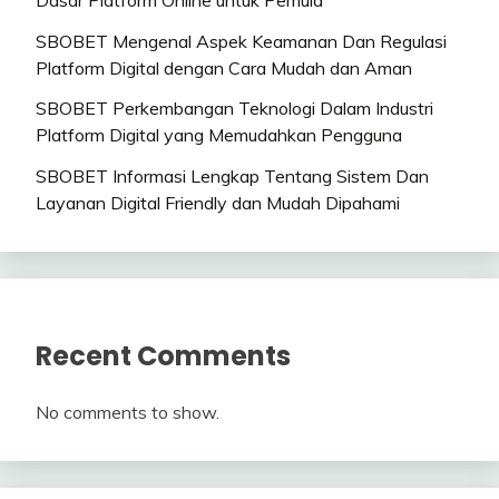
SBOBET Mengenal Aspek Keamanan Dan Regulasi
Platform Digital dengan Cara Mudah dan Aman
SBOBET Perkembangan Teknologi Dalam Industri
Platform Digital yang Memudahkan Pengguna
SBOBET Informasi Lengkap Tentang Sistem Dan
Layanan Digital Friendly dan Mudah Dipahami
Recent Comments
No comments to show.