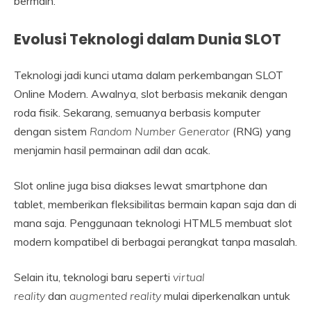
bermain.
Evolusi Teknologi dalam Dunia SLOT
Teknologi jadi kunci utama dalam perkembangan SLOT
Online Modern. Awalnya, slot berbasis mekanik dengan
roda fisik. Sekarang, semuanya berbasis komputer
dengan sistem
Random Number Generator
(RNG) yang
menjamin hasil permainan adil dan acak.
Slot online juga bisa diakses lewat smartphone dan
tablet, memberikan fleksibilitas bermain kapan saja dan di
mana saja. Penggunaan teknologi HTML5 membuat slot
modern kompatibel di berbagai perangkat tanpa masalah.
Selain itu, teknologi baru seperti
virtual
reality
dan
augmented reality
mulai diperkenalkan untuk