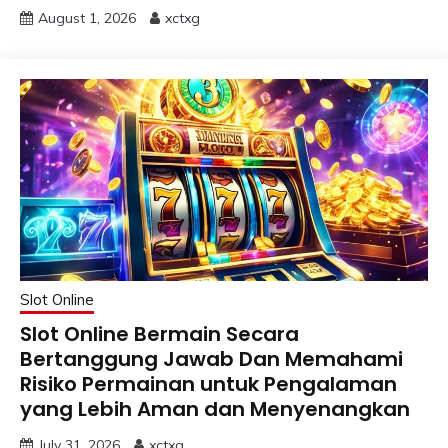
August 1, 2026
xctxg
Slot Online
Slot Online Bermain Secara
Bertanggung Jawab Dan Memahami
Risiko Permainan untuk Pengalaman
yang Lebih Aman dan Menyenangkan
July 31, 2026
xctxg