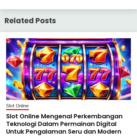
Related Posts
Slot Online
Slot Online Mengenal Perkembangan
Teknologi Dalam Permainan Digital
Untuk Pengalaman Seru dan Modern