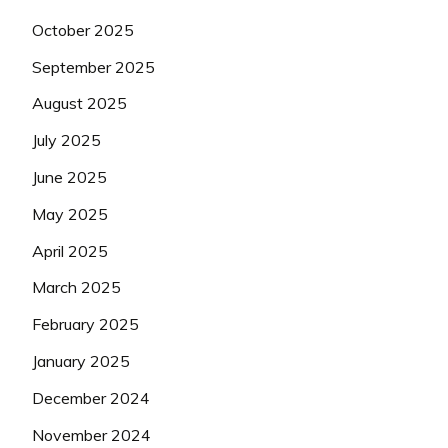
October 2025
September 2025
August 2025
July 2025
June 2025
May 2025
April 2025
March 2025
February 2025
January 2025
December 2024
November 2024