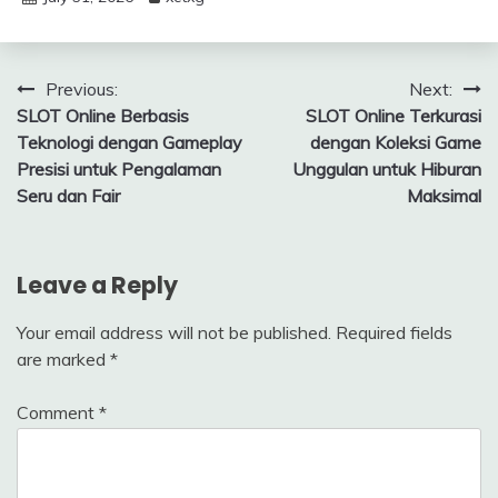
Post
Previous:
Next:
SLOT Online Berbasis
SLOT Online Terkurasi
navigation
Teknologi dengan Gameplay
dengan Koleksi Game
Presisi untuk Pengalaman
Unggulan untuk Hiburan
Seru dan Fair
Maksimal
Leave a Reply
Your email address will not be published.
Required fields
are marked
*
Comment
*