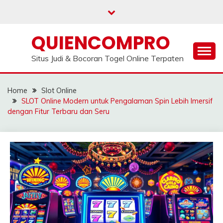
Skip
to
content
QUIENCOMPRO
Situs Judi & Bocoran Togel Online Terpaten
Home
Slot Online
SLOT Online Modern untuk Pengalaman Spin Lebih Imersif
dengan Fitur Terbaru dan Seru