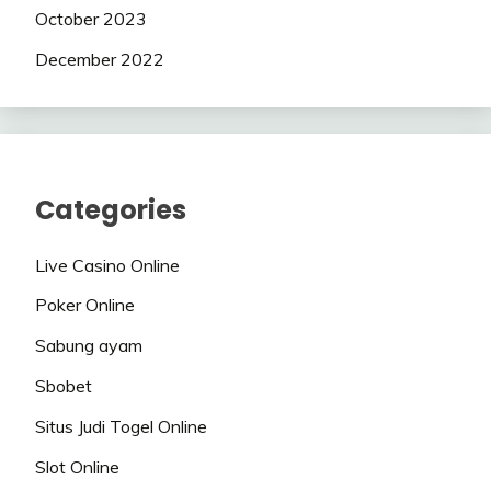
October 2023
December 2022
Categories
Live Casino Online
Poker Online
Sabung ayam
Sbobet
Situs Judi Togel Online
Slot Online