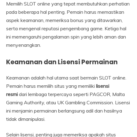
Memilih SLOT online yang tepat membutuhkan perhatian
pada beberapa hal penting. Pemain harus memastikan
aspek keamanan, memeriksa bonus yang ditawarkan,
serta mengenal reputasi pengembang game. Ketiga hal
ini memengaruhi pengalaman spin yang lebih aman dan
menyenangkan.
Keamanan dan Lisensi Permainan
Keamanan adalah hal utama saat bermain SLOT online.
Pemain harus memilih situs yang memiliki
lisensi
resmi
dari lembaga terpercaya seperti PAGCOR, Malta
Gaming Authority, atau UK Gambling Commission. Lisensi
ini menjamin permainan berlangsung adil dan hasilnya
tidak dimanipulasi.
Selain lisensi, penting juga memeriksa apakah situs