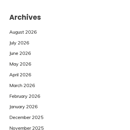
Archives
August 2026
July 2026
June 2026
May 2026
April 2026
March 2026
February 2026
January 2026
December 2025
November 2025