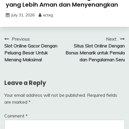
yang Lebih Aman dan Menyenangkan
July 31, 2026
xctxg
Post
Previous:
Next:
Slot Online Gacor Dengan
Situs Slot Online Dengan
navigation
Peluang Besar Untuk
Bonus Menarik untuk Pemula
Menang Maksimal
dan Pengalaman Seru
Leave a Reply
Your email address will not be published.
Required fields
are marked
*
Comment
*