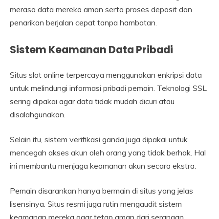
merasa data mereka aman serta proses deposit dan
penarikan berjalan cepat tanpa hambatan.
Sistem Keamanan Data Pribadi
Situs slot online terpercaya menggunakan enkripsi data
untuk melindungi informasi pribadi pemain. Teknologi SSL
sering dipakai agar data tidak mudah dicuri atau
disalahgunakan.
Selain itu, sistem verifikasi ganda juga dipakai untuk
mencegah akses akun oleh orang yang tidak berhak. Hal
ini membantu menjaga keamanan akun secara ekstra.
Pemain disarankan hanya bermain di situs yang jelas
lisensinya. Situs resmi juga rutin mengaudit sistem
keamanan mereka agar tetap aman dari serangan