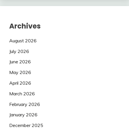
Archives
August 2026
July 2026
June 2026
May 2026
April 2026
March 2026
February 2026
January 2026
December 2025