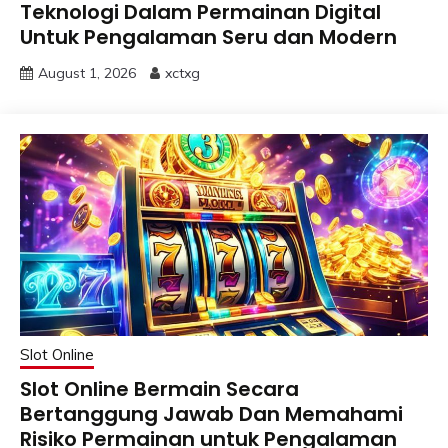
Teknologi Dalam Permainan Digital
Untuk Pengalaman Seru dan Modern
August 1, 2026
xctxg
Slot Online
Slot Online Bermain Secara
Bertanggung Jawab Dan Memahami
Risiko Permainan untuk Pengalaman