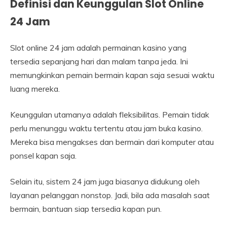
Definisi dan Keunggulan Slot Online
24 Jam
Slot online 24 jam adalah permainan kasino yang
tersedia sepanjang hari dan malam tanpa jeda. Ini
memungkinkan pemain bermain kapan saja sesuai waktu
luang mereka.
Keunggulan utamanya adalah fleksibilitas. Pemain tidak
perlu menunggu waktu tertentu atau jam buka kasino.
Mereka bisa mengakses dan bermain dari komputer atau
ponsel kapan saja.
Selain itu, sistem 24 jam juga biasanya didukung oleh
layanan pelanggan nonstop. Jadi, bila ada masalah saat
bermain, bantuan siap tersedia kapan pun.