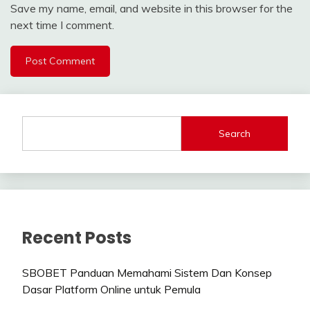
Save my name, email, and website in this browser for the
next time I comment.
Search
Recent Posts
SBOBET Panduan Memahami Sistem Dan Konsep
Dasar Platform Online untuk Pemula