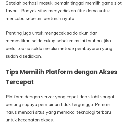
Setelah berhasil masuk, pemain tinggal memilih game slot
favorit. Banyak situs menyediakan fitur demo untuk
mencoba sebelum bertaruh nyata.
Penting juga untuk mengecek saldo akun dan
memastikan saldo cukup sebelum mulai taruhan. Jika
perlu, top up saldo melalui metode pembayaran yang
sudah disediakan.
Tips Memilih Platform dengan Akses
Tercepat
Platform dengan server yang cepat dan stabil sangat
penting supaya permainan tidak terganggu. Pemain
harus mencari situs yang memakai teknologi terbaru
untuk kecepatan akses.