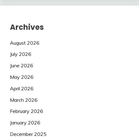
Archives
August 2026
July 2026
June 2026
May 2026
April 2026
March 2026
February 2026
January 2026
December 2025