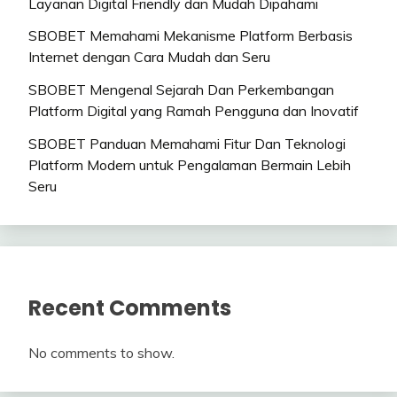
Layanan Digital Friendly dan Mudah Dipahami
SBOBET Memahami Mekanisme Platform Berbasis
Internet dengan Cara Mudah dan Seru
SBOBET Mengenal Sejarah Dan Perkembangan
Platform Digital yang Ramah Pengguna dan Inovatif
SBOBET Panduan Memahami Fitur Dan Teknologi
Platform Modern untuk Pengalaman Bermain Lebih
Seru
Recent Comments
No comments to show.