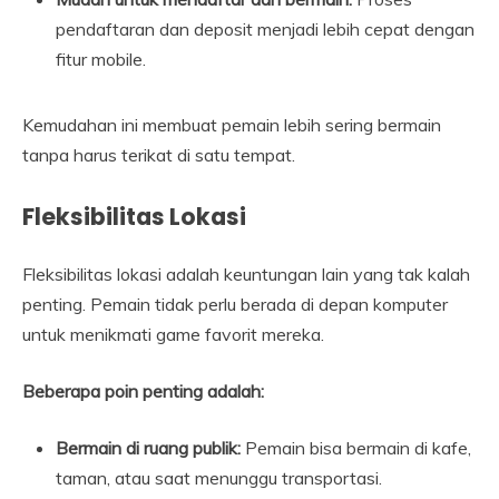
pendaftaran dan deposit menjadi lebih cepat dengan
fitur mobile.
Kemudahan ini membuat pemain lebih sering bermain
tanpa harus terikat di satu tempat.
Fleksibilitas Lokasi
Fleksibilitas lokasi adalah keuntungan lain yang tak kalah
penting. Pemain tidak perlu berada di depan komputer
untuk menikmati game favorit mereka.
Beberapa poin penting adalah:
Bermain di ruang publik:
Pemain bisa bermain di kafe,
taman, atau saat menunggu transportasi.