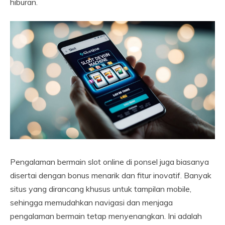
hiburan.
Pengalaman bermain slot online di ponsel juga biasanya
disertai dengan bonus menarik dan fitur inovatif. Banyak
situs yang dirancang khusus untuk tampilan mobile,
sehingga memudahkan navigasi dan menjaga
pengalaman bermain tetap menyenangkan. Ini adalah