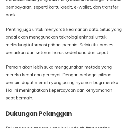
pembayaran, seperti kartu kredit, e-wallet, dan transfer
bank.
Penting juga untuk menyoroti keamanan data. Situs yang
andal akan menggunakan teknologi enkripsi untuk
melindungi informasi pribadi pemain. Selain itu, proses
penarikan dan setoran harus sederhana dan cepat.
Pemain akan lebih suka menggunakan metode yang
mereka kenal dan percayai. Dengan berbagai pilihan,
pemain dapat memilih yang paling nyaman bagi mereka.
Hal ini meningkatkan kepercayaan dan kenyamanan
saat bermain.
Dukungan Pelanggan