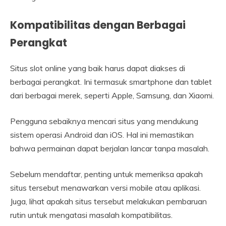
Kompatibilitas dengan Berbagai
Perangkat
Situs slot online yang baik harus dapat diakses di
berbagai perangkat. Ini termasuk smartphone dan tablet
dari berbagai merek, seperti Apple, Samsung, dan Xiaomi.
Pengguna sebaiknya mencari situs yang mendukung
sistem operasi Android dan iOS. Hal ini memastikan
bahwa permainan dapat berjalan lancar tanpa masalah.
Sebelum mendaftar, penting untuk memeriksa apakah
situs tersebut menawarkan versi mobile atau aplikasi.
Juga, lihat apakah situs tersebut melakukan pembaruan
rutin untuk mengatasi masalah kompatibilitas.