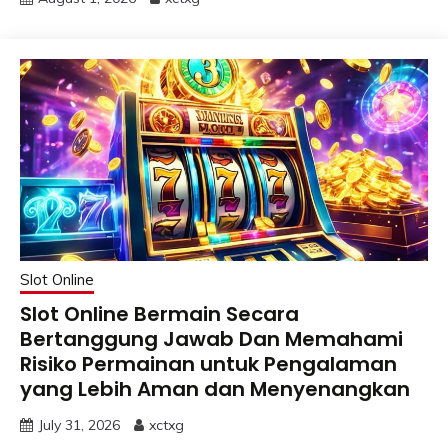
Slot Online
Slot Online Bermain Secara
Bertanggung Jawab Dan Memahami
Risiko Permainan untuk Pengalaman
yang Lebih Aman dan Menyenangkan
July 31, 2026
xctxg