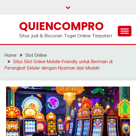
Skip
to
content
QUIENCOMPRO
Situs Judi & Bocoran Togel Online Terpaten
Home
Slot Online
Situs Slot Online Mobile-Friendly untuk Bermain di
Perangkat Seluler dengan Nyaman dan Mudah