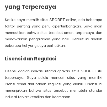
yang Terpercaya
Ketika saya memilih situs SBOBET online, ada beberapa
faktor penting yang perlu dipertimbangkan. Saya ingin
memastikan bahwa situs tersebut aman, terpercaya, dan
menawarkan pengalaman yang baik. Berikut ini adalah
beberapa hal yang saya perhatikan.
Lisensi dan Regulasi
Lisensi adalah indikasi utama apakah situs SBOBET itu
terpercaya. Saya selalu mencari situs yang memiliki
lisensi resmi dari badan regulasi yang diakui. Lisensi ini
menunjukkan bahwa situs tersebut mematuhi standar
industri terkait keadilan dan keamanan.