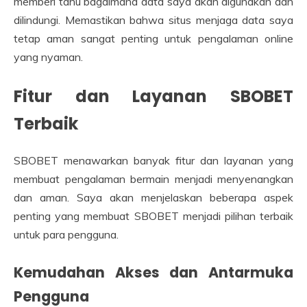
memberi tahu bagaimana data saya akan digunakan dan
dilindungi. Memastikan bahwa situs menjaga data saya
tetap aman sangat penting untuk pengalaman online
yang nyaman.
Fitur dan Layanan SBOBET
Terbaik
SBOBET menawarkan banyak fitur dan layanan yang
membuat pengalaman bermain menjadi menyenangkan
dan aman. Saya akan menjelaskan beberapa aspek
penting yang membuat SBOBET menjadi pilihan terbaik
untuk para pengguna.
Kemudahan Akses dan Antarmuka
Pengguna