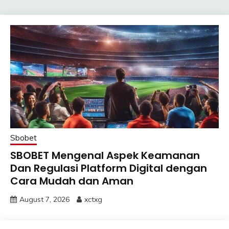
Sbobet
SBOBET Mengenal Aspek Keamanan
Dan Regulasi Platform Digital dengan
Cara Mudah dan Aman
August 7, 2026
xctxg