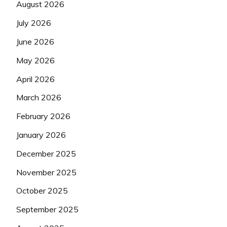
August 2026
July 2026
June 2026
May 2026
April 2026
March 2026
February 2026
January 2026
December 2025
November 2025
October 2025
September 2025