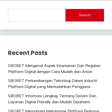
Search
Recent Posts
SBOBET Mengenal Aspek Keamanan Dan Regulasi
Platform Digital dengan Cara Mudah dan Aman
SBOBET Perkembangan Teknologi Dalam Industri
Platform Digital yang Memudahkan Pengguna
SBOBET Informasi Lengkap Tentang Sistem Dan
Layanan Digital Friendly dan Mudah Dipahami
SBOBET Memahami Mekanisme Platform Berbasis