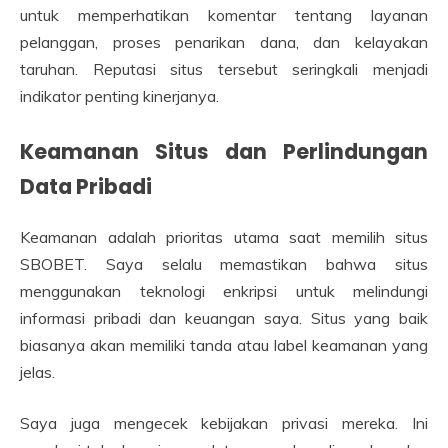
untuk memperhatikan komentar tentang layanan
pelanggan, proses penarikan dana, dan kelayakan
taruhan. Reputasi situs tersebut seringkali menjadi
indikator penting kinerjanya.
Keamanan Situs dan Perlindungan
Data Pribadi
Keamanan adalah prioritas utama saat memilih situs
SBOBET. Saya selalu memastikan bahwa situs
menggunakan teknologi enkripsi untuk melindungi
informasi pribadi dan keuangan saya. Situs yang baik
biasanya akan memiliki tanda atau label keamanan yang
jelas.
Saya juga mengecek kebijakan privasi mereka. Ini