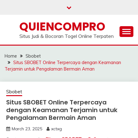
Skip
to
content
QUIENCOMPRO
Situs Judi & Bocoran Togel Online Terpaten
Home
Sbobet
Situs SBOBET Online Terpercaya dengan Keamanan
Terjamin untuk Pengalaman Bermain Aman
Sbobet
Situs SBOBET Online Terpercaya
dengan Keamanan Terjamin untuk
Pengalaman Bermain Aman
March 23, 2025
xctxg