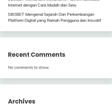
Internet dengan Cara Mudah dan Seru
SBOBET Mengenal Sejarah Dan Perkembangan
Platform Digital yang Ramah Pengguna dan Inovatif
Recent Comments
No comments to show.
Archives