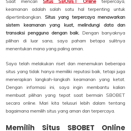
Saat mencari
Situs SBOBET Online
terpercaya,
keamanan adalah salah satu hal terpenting untuk
dipertimbangkan.
Situs yang terpercaya menawarkan
sistem keamanan yang kuat, melindungi data dan
transaksi pengguna dengan baik.
Dengan banyaknya
pilihan di luar sana, saya paham betapa sulitnya
menentukan mana yang paling aman.
Saya telah melakukan riset dan menemukan beberapa
situs yang tidak hanya memiliki reputasi baik, tetapi juga
menerapkan langkah-langkah keamanan yang ketat.
Dengan informasi ini, saya ingin membantu kalian
membuat pilihan yang tepat saat bermain SBOBET
secara online. Mari kita telusuri lebih dalam tentang
bagaimana memilih situs yang aman dan terpercaya.
Memilih Situs SBOBET Online