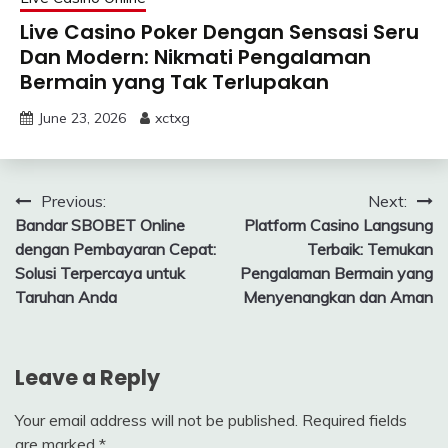
Live Casino Poker Dengan Sensasi Seru
Dan Modern: Nikmati Pengalaman
Bermain yang Tak Terlupakan
June 23, 2026
xctxg
Post
Previous:
Next:
Bandar SBOBET Online
Platform Casino Langsung
navigation
dengan Pembayaran Cepat:
Terbaik: Temukan
Solusi Terpercaya untuk
Pengalaman Bermain yang
Taruhan Anda
Menyenangkan dan Aman
Leave a Reply
Your email address will not be published.
Required fields
are marked
*