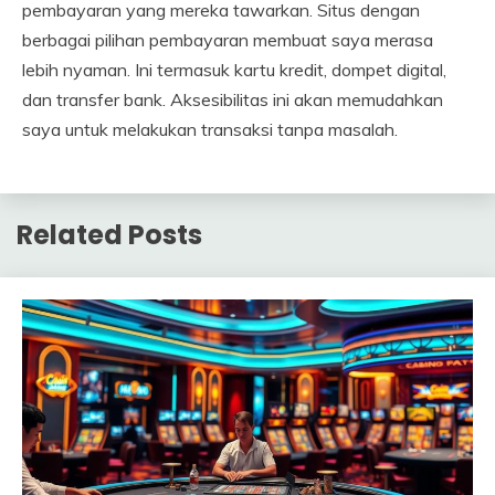
pembayaran yang mereka tawarkan. Situs dengan
berbagai pilihan pembayaran membuat saya merasa
lebih nyaman. Ini termasuk kartu kredit, dompet digital,
dan transfer bank. Aksesibilitas ini akan memudahkan
saya untuk melakukan transaksi tanpa masalah.
Related Posts