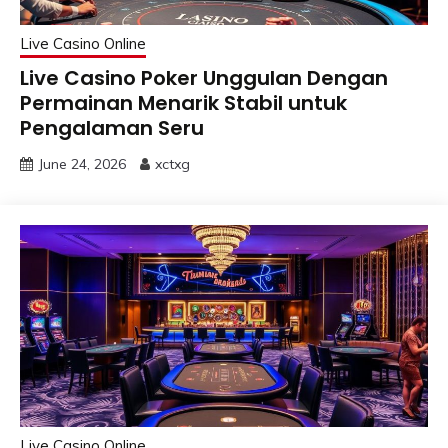
Live Casino Online
Live Casino Poker Unggulan Dengan
Permainan Menarik Stabil untuk
Pengalaman Seru
June 24, 2026
xctxg
Live Casino Online