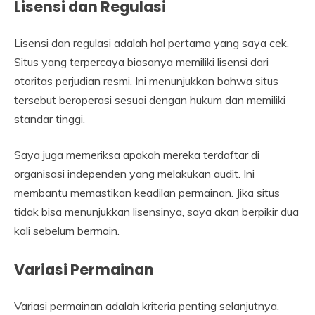
Lisensi dan Regulasi
Lisensi dan regulasi adalah hal pertama yang saya cek.
Situs yang terpercaya biasanya memiliki lisensi dari
otoritas perjudian resmi. Ini menunjukkan bahwa situs
tersebut beroperasi sesuai dengan hukum dan memiliki
standar tinggi.
Saya juga memeriksa apakah mereka terdaftar di
organisasi independen yang melakukan audit. Ini
membantu memastikan keadilan permainan. Jika situs
tidak bisa menunjukkan lisensinya, saya akan berpikir dua
kali sebelum bermain.
Variasi Permainan
Variasi permainan adalah kriteria penting selanjutnya.