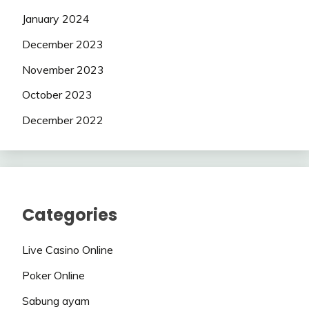
January 2024
December 2023
November 2023
October 2023
December 2022
Categories
Live Casino Online
Poker Online
Sabung ayam