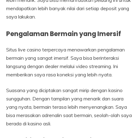
mendapatkan lebih banyak nilai dari setiap deposit yang
saya lakukan.
Pengalaman Bermain yang Imersif
Situs live casino terpercaya menawarkan pengalaman
bermain yang sangat imersif. Saya bisa berinteraksi
langsung dengan dealer melalui video streaming. Ini
memberikan saya rasa koneksi yang lebih nyata.
Suasana yang diciptakan sangat mirip dengan kasino
sungguhan. Dengan tampilan yang menarik dan suara
yang nyata, bermain terasa lebih menyenangkan. Saya
bisa merasakan adrenalin saat bermain, seolah-olah saya
berada di kasino asli.