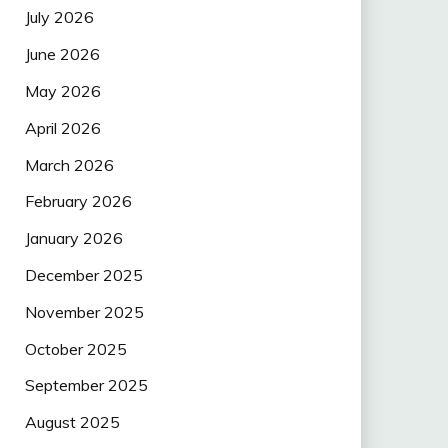
July 2026
June 2026
May 2026
April 2026
March 2026
February 2026
January 2026
December 2025
November 2025
October 2025
September 2025
August 2025