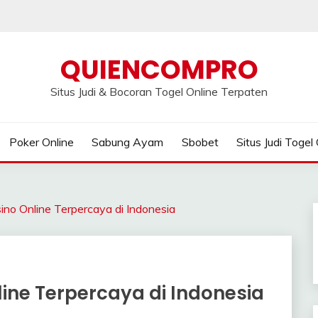
QUIENCOMPRO
Situs Judi & Bocoran Togel Online Terpaten
Poker Online
Sabung Ayam
Sbobet
Situs Judi Togel
sino Online Terpercaya di Indonesia
nline Terpercaya di Indonesia