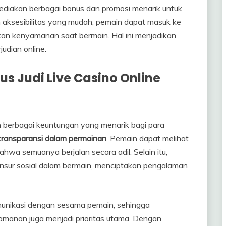
diakan berbagai bonus dan promosi menarik untuk
ksesibilitas yang mudah, pemain dapat masuk ke
ikan kenyamanan saat bermain. Hal ini menjadikan
udian online.
s Judi Live Casino Online
erbagai keuntungan yang menarik bagi para
transparansi dalam permainan
. Pemain dapat melihat
wa semuanya berjalan secara adil. Selain itu,
nsur sosial dalam bermain, menciptakan pengalaman
munikasi dengan sesama pemain, sehingga
eamanan juga menjadi prioritas utama. Dengan