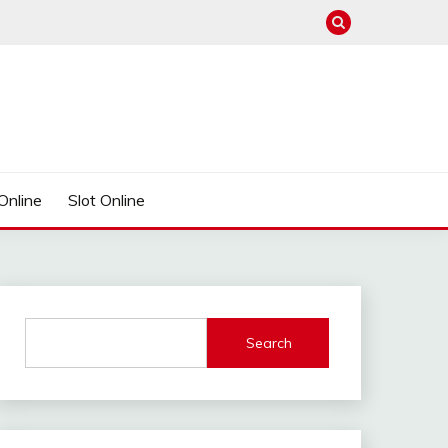
 Online
Slot Online
Search