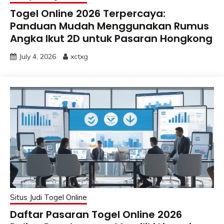
Togel Online 2026 Terpercaya:
Panduan Mudah Menggunakan Rumus
Angka Ikut 2D untuk Pasaran Hongkong
July 4, 2026
xctxg
Situs Judi Togel Online
Daftar Pasaran Togel Online 2026