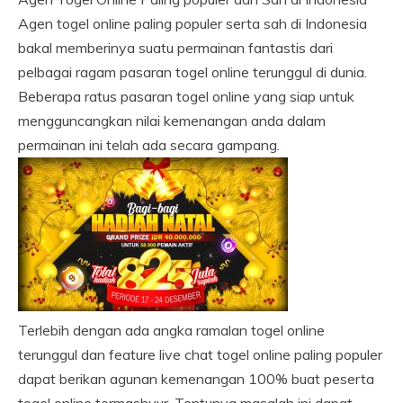
Agen togel online paling populer serta sah di Indonesia
bakal memberinya suatu permainan fantastis dari
pelbagai ragam pasaran togel online terunggul di dunia.
Beberapa ratus pasaran togel online yang siap untuk
mengguncangkan nilai kemenangan anda dalam
permainan ini telah ada secara gampang.
Terlebih dengan ada angka ramalan togel online
terunggul dan feature live chat togel online paling populer
dapat berikan agunan kemenangan 100% buat peserta