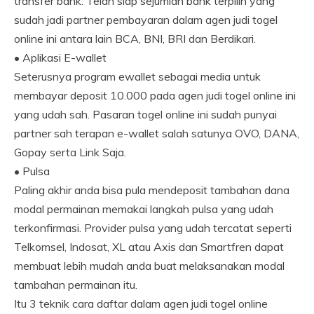
transfer bank. Telah siap sejumlah bank terpilih yang
sudah jadi partner pembayaran dalam agen judi togel
online ini antara lain BCA, BNI, BRI dan Berdikari.
• Aplikasi E-wallet
Seterusnya program ewallet sebagai media untuk
membayar deposit 10.000 pada agen judi togel online ini
yang udah sah. Pasaran togel online ini sudah punyai
partner sah terapan e-wallet salah satunya OVO, DANA,
Gopay serta Link Saja.
• Pulsa
Paling akhir anda bisa pula mendeposit tambahan dana
modal permainan memakai langkah pulsa yang udah
terkonfirmasi. Provider pulsa yang udah tercatat seperti
Telkomsel, Indosat, XL atau Axis dan Smartfren dapat
membuat lebih mudah anda buat melaksanakan modal
tambahan permainan itu.
Itu 3 teknik cara daftar dalam agen judi togel online