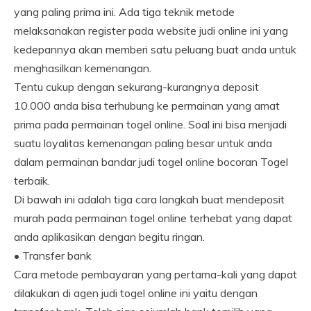
yang paling prima ini. Ada tiga teknik metode
melaksanakan register pada website judi online ini yang
kedepannya akan memberi satu peluang buat anda untuk
menghasilkan kemenangan.
Tentu cukup dengan sekurang-kurangnya deposit
10.000 anda bisa terhubung ke permainan yang amat
prima pada permainan togel online. Soal ini bisa menjadi
suatu loyalitas kemenangan paling besar untuk anda
dalam permainan bandar judi togel online bocoran Togel
terbaik.
Di bawah ini adalah tiga cara langkah buat mendeposit
murah pada permainan togel online terhebat yang dapat
anda aplikasikan dengan begitu ringan.
• Transfer bank
Cara metode pembayaran yang pertama-kali yang dapat
dilakukan di agen judi togel online ini yaitu dengan