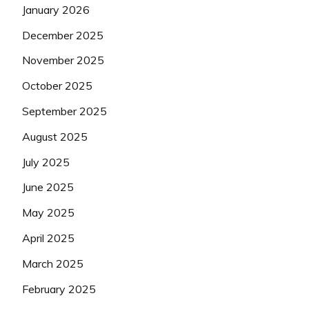
January 2026
December 2025
November 2025
October 2025
September 2025
August 2025
July 2025
June 2025
May 2025
April 2025
March 2025
February 2025