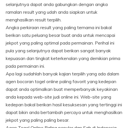
selanjutnya dapat anda gabungkan dengan angka
ramalan result yang udah anda siapkan untuk
menghasilkan result terpilih.
Angka perkiraan result yang paling ternama ini bakal
berikan satu peluang besar buat anda untuk mencapai
jekpot yang paling optimal pada permainan. Perihal ini
pula yang selanjutnya dapat berikan sangat banyak
kepuasan dan tingkat keterkenalan yang demikian prima
pada permainan ini.
Apa lagi sudahlah banyak kajian terpilih yang ada dalam
agen bocoran togel online paling favorit yang kedepan
dapat anda optimalkan buat memperbanyak keyakinan
anda kepada web-site judi online ini. Web-site yang
kedepan bakal berikan hasil kesuksesan yang tertinggi ini
dapat bikin anda bertambah percaya untuk menghasilkan
jekpot yang paling paling besar.
Agen Togel Online Paling populer dan Sah di Indonesia