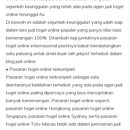
sejumlah keunggulan yang telah ada pada agen judi togel
online terunggul itu.
Di bawah ini adalah sejumlah keunggulan yang udah siap
dalam biro judi togel online populer yang punya nilai rasio
kemenangan 100%. Ditambah lagi jumlahnya pasaran
togel online internasional pastinya bakal mendatangkan
satu peluang untuk anda buat raih jekpot terhebat dalam
blog judi online.
• Pasaran togel online terkomplet
Pasaran togel online terkomplet sebagai satu
diantaranya kelebihan terhebat yang ada pada agen judi
togel online paling dipercaya yang bisa menciptakan
banyak kemenangan. Pasaran togel online seperti
pasaran togel online Hongkong, pasaran togel online
Singapura, pasaran togel online Sydney serta pasaran
togel online Toto Macau telah ada dalam permainan judi