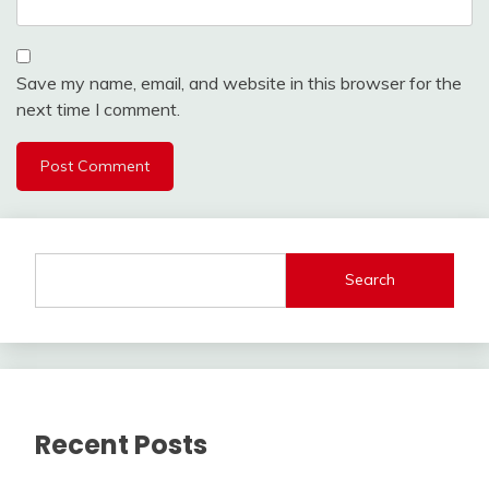
Save my name, email, and website in this browser for the
next time I comment.
Search
Recent Posts