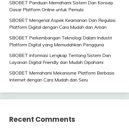
SBOBET Panduan Memahami Sistem Dan Konsep
Dasar Platform Online untuk Pemula
SBOBET Mengenal Aspek Keamanan Dan Regulasi
Platform Digital dengan Cara Mudah dan Aman
SBOBET Perkembangan Teknologi Dalam Industri
Platform Digital yang Memudahkan Pengguna
SBOBET Informasi Lengkap Tentang Sistem Dan
Layanan Digital Friendly dan Mudah Dipahami
SBOBET Memahami Mekanisme Platform Berbasis
Internet dengan Cara Mudah dan Seru
Recent Comments