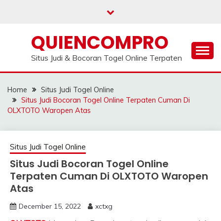
Skip
to
content
QUIENCOMPRO
Situs Judi & Bocoran Togel Online Terpaten
Home
Situs Judi Togel Online
Situs Judi Bocoran Togel Online Terpaten Cuman Di
OLXTOTO Waropen Atas
Situs Judi Togel Online
Situs Judi Bocoran Togel Online
Terpaten Cuman Di OLXTOTO Waropen
Atas
December 15, 2022
xctxg