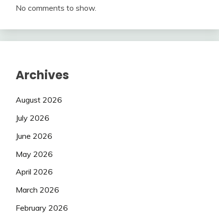
No comments to show.
Archives
August 2026
July 2026
June 2026
May 2026
April 2026
March 2026
February 2026