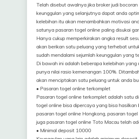
Telah disebut awalnya jika broker judi bocoran
keunggulan yang selanjutnya dapat anda opt
kelebihan itu akan menambahkan motivasi an
satunya pasaran togel online paling disukai 
Hanya cukup memperkirakan angka result sesud
akan berikan satu peluang yang terhebat untuk p
sudah mendalami sejumlah keunggulan yang telah
Di bawah ini adalah beberapa kelebihan yang u
punya nilai rasio kemenangan 100%. Ditambah l
akan menciptakan satu peluang untuk anda buat 
• Pasaran togel online terkomplet
Pasaran togel online terkomplet adalah satu d
togel online bisa dipercaya yang bisa hasilka
pasaran togel online Hongkong, pasaran togel
juga pasaran togel online Toto Macau telah ad
• Minimal deposit 10000
Keunggulan yang lain adalah minimum deposit 10