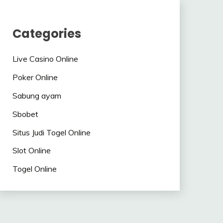
Categories
Live Casino Online
Poker Online
Sabung ayam
Sbobet
Situs Judi Togel Online
Slot Online
Togel Online