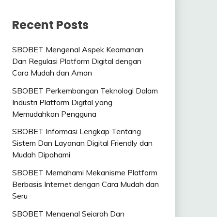
Recent Posts
SBOBET Mengenal Aspek Keamanan
Dan Regulasi Platform Digital dengan
Cara Mudah dan Aman
SBOBET Perkembangan Teknologi Dalam
Industri Platform Digital yang
Memudahkan Pengguna
SBOBET Informasi Lengkap Tentang
Sistem Dan Layanan Digital Friendly dan
Mudah Dipahami
SBOBET Memahami Mekanisme Platform
Berbasis Internet dengan Cara Mudah dan
Seru
SBOBET Mengenal Sejarah Dan