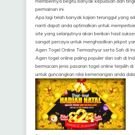
memberinya begitu banyak kepuasan dan tingk
permainan ini.
Apa lagi telah banyak kajian terunggul yang ad
nanti dapat anda optimalkan untuk memperbany
site yang selanjutnya akan berikan hasil suks
sangat percaya untuk menghasilkan jekpot yang
Agen Togel Online Termashyur serta Sah di I
Agen togel online paling populer dan sah di I
bermacam jenis pasaran togel online terpilih d
untuk guncangkan nilai kemenangan anda dal