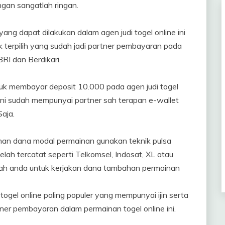
ngan sangatlah ringan.
ng dapat dilakukan dalam agen judi togel online ini
 terpilih yang sudah jadi partner pembayaran pada
BRI dan Berdikari.
tuk membayar deposit 10.000 pada agen judi togel
e ini sudah mempunyai partner sah terapan e-wallet
aja.
ahan dana modal permainan gunakan teknik pulsa
elah tercatat seperti Telkomsel, Indosat, XL atau
ah anda untuk kerjakan dana tambahan permainan
togel online paling populer yang mempunyai ijin serta
rtner pembayaran dalam permainan togel online ini.