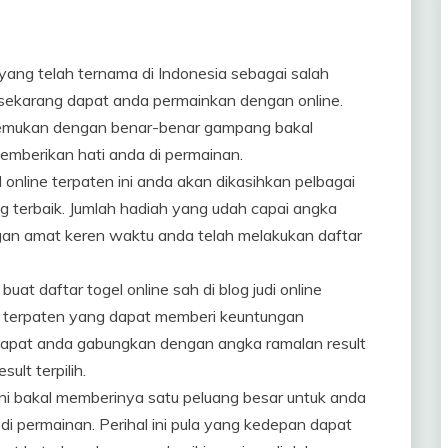
ang telah ternama di Indonesia sebagai salah
sekarang dapat anda permainkan dengan online.
emukan dengan benar-benar gampang bakal
mberikan hati anda di permainan.
 online terpaten ini anda akan dikasihkan pelbagai
ng terbaik. Jumlah hadiah yang udah capai angka
ngan amat keren waktu anda telah melakukan daftar
t daftar togel online sah di blog judi online
ne terpaten yang dapat memberi keuntungan
 dapat anda gabungkan dengan angka ramalan result
ult terpilih.
ini bakal memberinya satu peluang besar untuk anda
i permainan. Perihal ini pula yang kedepan dapat