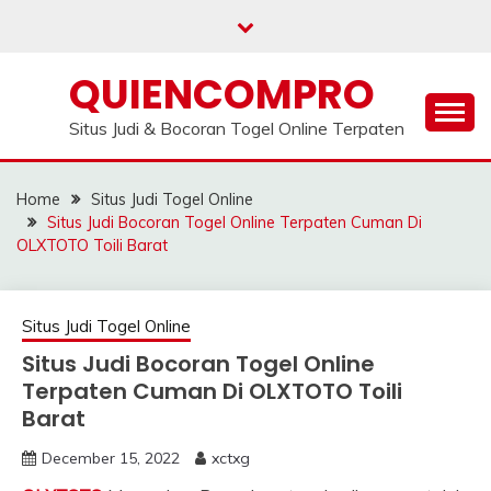
Skip
to
content
QUIENCOMPRO
Situs Judi & Bocoran Togel Online Terpaten
Home
Situs Judi Togel Online
Situs Judi Bocoran Togel Online Terpaten Cuman Di
OLXTOTO Toili Barat
Situs Judi Togel Online
Situs Judi Bocoran Togel Online
Terpaten Cuman Di OLXTOTO Toili
Barat
December 15, 2022
xctxg