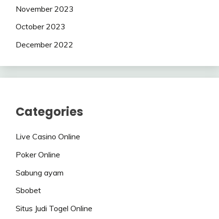
November 2023
October 2023
December 2022
Categories
Live Casino Online
Poker Online
Sabung ayam
Sbobet
Situs Judi Togel Online