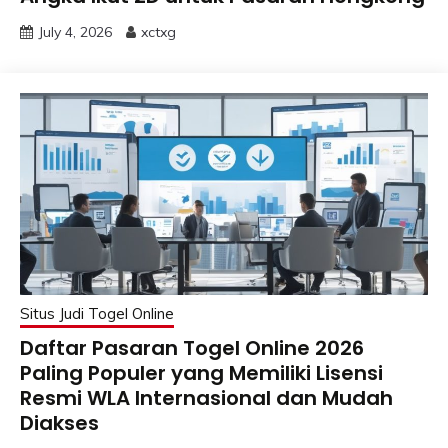
July 4, 2026
xctxg
Situs Judi Togel Online
Daftar Pasaran Togel Online 2026
Paling Populer yang Memiliki Lisensi
Resmi WLA Internasional dan Mudah
Diakses