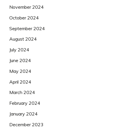
November 2024
October 2024
September 2024
August 2024
July 2024
June 2024
May 2024
April 2024
March 2024
February 2024
January 2024
December 2023