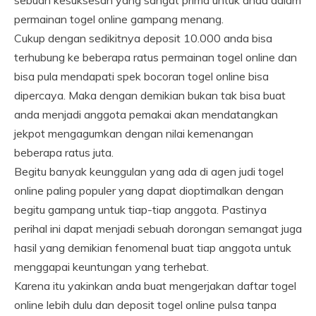
sebuah kesuksesan yang sangat prima untuk anda dalam
permainan togel online gampang menang.
Cukup dengan sedikitnya deposit 10.000 anda bisa
terhubung ke beberapa ratus permainan togel online dan
bisa pula mendapati spek bocoran togel online bisa
dipercaya. Maka dengan demikian bukan tak bisa buat
anda menjadi anggota pemakai akan mendatangkan
jekpot mengagumkan dengan nilai kemenangan
beberapa ratus juta.
Begitu banyak keunggulan yang ada di agen judi togel
online paling populer yang dapat dioptimalkan dengan
begitu gampang untuk tiap-tiap anggota. Pastinya
perihal ini dapat menjadi sebuah dorongan semangat juga
hasil yang demikian fenomenal buat tiap anggota untuk
menggapai keuntungan yang terhebat.
Karena itu yakinkan anda buat mengerjakan daftar togel
online lebih dulu dan deposit togel online pulsa tanpa