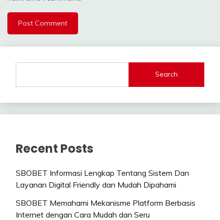
Search
Recent Posts
SBOBET Informasi Lengkap Tentang Sistem Dan
Layanan Digital Friendly dan Mudah Dipahami
SBOBET Memahami Mekanisme Platform Berbasis
Internet dengan Cara Mudah dan Seru