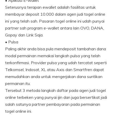
• Aplikasi E-wallet
Seterusnya terapan ewallet adalah fasilitas untuk
membayar deposit 10.000 dalam agen judi togel online
ini yang telah sah. Pasaran togel online ini udah punyai
partner sah program e-wallet antara lain OVO, DANA,
Gopay dan Link Saja.
• Pulsa
Paling akhir anda bisa pula mendeposit tambahan dana
modal permainan memakai langkah pulsa yang telah
terkonfirmasi. Provider pulsa yang udah tercatat seperti
Telkomsel, Indosat, XL atau Axis dan Smartfren dapat
memudahkan anda untuk mengerjakan dana suntikan
permainan itu.
Tersebut 3 metoda langkah daftar pada agen judi togel
online terbeken yang punyai ijin dan juga bersertikat jadi
salah satunya partner pembayaran pada permainan
togel online ini.