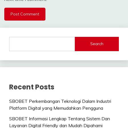
Search
Recent Posts
SBOBET Perkembangan Teknologi Dalam Industri
Platform Digital yang Memudahkan Pengguna
SBOBET Informasi Lengkap Tentang Sistem Dan
Layanan Digital Friendly dan Mudah Dipahami