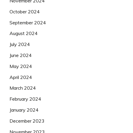
November 2024
October 2024
September 2024
August 2024
July 2024
June 2024
May 2024
April 2024
March 2024
February 2024
January 2024
December 2023
November 2023