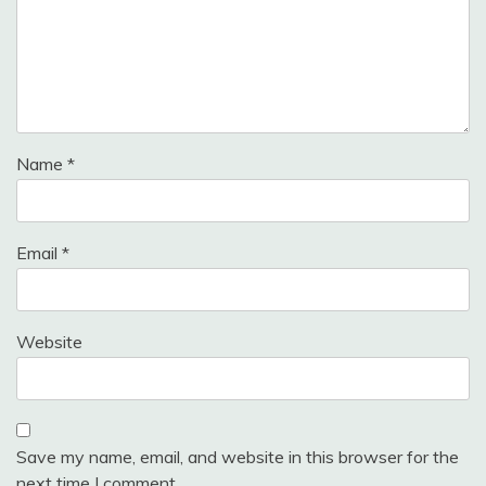
Name
*
Email
*
Website
Save my name, email, and website in this browser for the
next time I comment.