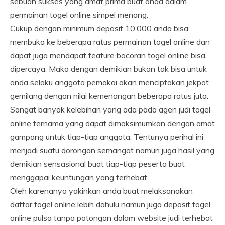
sebuah sukses yang amat prima buat anda dalam
permainan togel online simpel menang.
Cukup dengan minimum deposit 10.000 anda bisa
membuka ke beberapa ratus permainan togel online dan
dapat juga mendapat feature bocoran togel online bisa
dipercaya. Maka dengan demikian bukan tak bisa untuk
anda selaku anggota pemakai akan menciptakan jekpot
gemilang dengan nilai kemenangan beberapa ratus juta.
Sangat banyak kelebihan yang ada pada agen judi togel
online ternama yang dapat dimaksimumkan dengan amat
gampang untuk tiap-tiap anggota. Tentunya perihal ini
menjadi suatu dorongan semangat namun juga hasil yang
demikian sensasional buat tiap-tiap peserta buat
menggapai keuntungan yang terhebat.
Oleh karenanya yakinkan anda buat melaksanakan
daftar togel online lebih dahulu namun juga deposit togel
online pulsa tanpa potongan dalam website judi terhebat