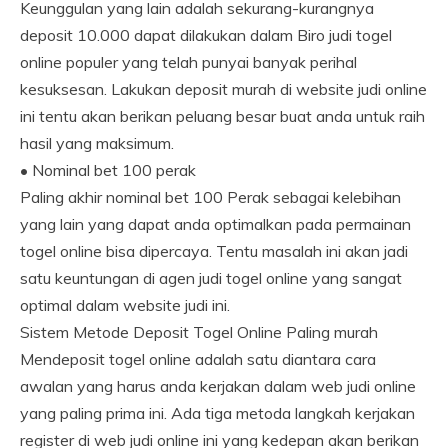
Keunggulan yang lain adalah sekurang-kurangnya
deposit 10.000 dapat dilakukan dalam Biro judi togel
online populer yang telah punyai banyak perihal
kesuksesan. Lakukan deposit murah di website judi online
ini tentu akan berikan peluang besar buat anda untuk raih
hasil yang maksimum.
• Nominal bet 100 perak
Paling akhir nominal bet 100 Perak sebagai kelebihan
yang lain yang dapat anda optimalkan pada permainan
togel online bisa dipercaya. Tentu masalah ini akan jadi
satu keuntungan di agen judi togel online yang sangat
optimal dalam website judi ini.
Sistem Metode Deposit Togel Online Paling murah
Mendeposit togel online adalah satu diantara cara
awalan yang harus anda kerjakan dalam web judi online
yang paling prima ini. Ada tiga metoda langkah kerjakan
register di web judi online ini yang kedepan akan berikan