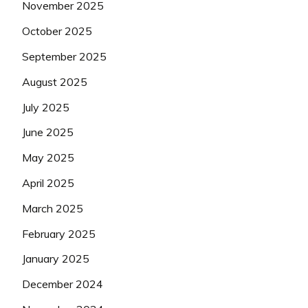
November 2025
October 2025
September 2025
August 2025
July 2025
June 2025
May 2025
April 2025
March 2025
February 2025
January 2025
December 2024