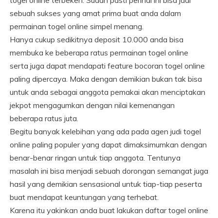
togel online terbeken. Sudah pasti perihal ini bisa jadi
sebuah sukses yang amat prima buat anda dalam
permainan togel online simpel menang.
Hanya cukup sedikitnya deposit 10.000 anda bisa
membuka ke beberapa ratus permainan togel online
serta juga dapat mendapati feature bocoran togel online
paling dipercaya. Maka dengan demikian bukan tak bisa
untuk anda sebagai anggota pemakai akan menciptakan
jekpot mengagumkan dengan nilai kemenangan
beberapa ratus juta.
Begitu banyak kelebihan yang ada pada agen judi togel
online paling populer yang dapat dimaksimumkan dengan
benar-benar ringan untuk tiap anggota. Tentunya
masalah ini bisa menjadi sebuah dorongan semangat juga
hasil yang demikian sensasional untuk tiap-tiap peserta
buat mendapat keuntungan yang terhebat.
Karena itu yakinkan anda buat lakukan daftar togel online