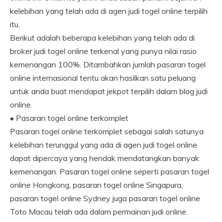
kelebihan yang telah ada di agen judi togel online terpilih
itu.
Berikut adalah beberapa kelebihan yang telah ada di
broker judi togel online terkenal yang punya nilai rasio
kemenangan 100%. Ditambahkan jumlah pasaran togel
online internasional tentu akan hasilkan satu peluang
untuk anda buat mendapat jekpot terpilih dalam blog judi
online.
• Pasaran togel online terkomplet
Pasaran togel online terkomplet sebagai salah satunya
kelebihan terunggul yang ada di agen judi togel online
dapat dipercaya yang hendak mendatangkan banyak
kemenangan. Pasaran togel online seperti pasaran togel
online Hongkong, pasaran togel online Singapura,
pasaran togel online Sydney juga pasaran togel online
Toto Macau telah ada dalam permainan judi online.