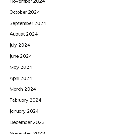
November 2024
October 2024
September 2024
August 2024
July 2024
June 2024
May 2024
April 2024
March 2024
February 2024
January 2024
December 2023
November 2023