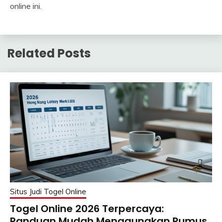
online ini.
Related Posts
Situs Judi Togel Online
Togel Online 2026 Terpercaya:
Panduan Mudah Menggunakan Rumus