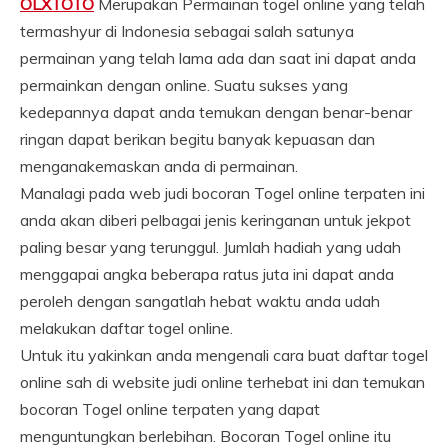
OLXTOTO
Merupakan Permainan togel online yang telah
termashyur di Indonesia sebagai salah satunya
permainan yang telah lama ada dan saat ini dapat anda
permainkan dengan online. Suatu sukses yang
kedepannya dapat anda temukan dengan benar-benar
ringan dapat berikan begitu banyak kepuasan dan
menganakemaskan anda di permainan.
Manalagi pada web judi bocoran Togel online terpaten ini
anda akan diberi pelbagai jenis keringanan untuk jekpot
paling besar yang terunggul. Jumlah hadiah yang udah
menggapai angka beberapa ratus juta ini dapat anda
peroleh dengan sangatlah hebat waktu anda udah
melakukan daftar togel online.
Untuk itu yakinkan anda mengenali cara buat daftar togel
online sah di website judi online terhebat ini dan temukan
bocoran Togel online terpaten yang dapat
menguntungkan berlebihan. Bocoran Togel online itu