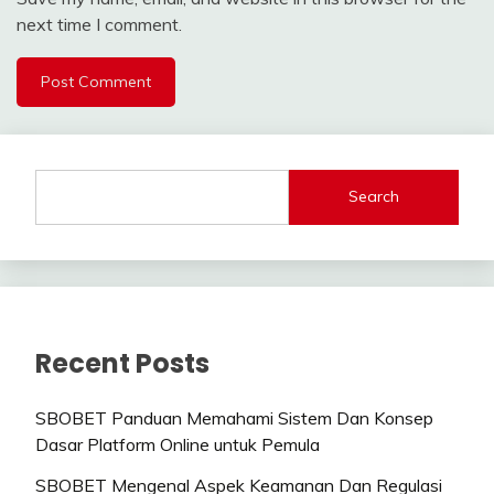
next time I comment.
Search
Recent Posts
SBOBET Panduan Memahami Sistem Dan Konsep
Dasar Platform Online untuk Pemula
SBOBET Mengenal Aspek Keamanan Dan Regulasi