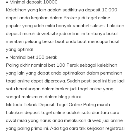
• Minimal deposit 10000
Kelebihan yang lain adalah sedikitnya deposit 10.000
dapat anda kerjakan dalam Broker judi togel online
populer yang udah miliki banyak variabel sukses. Lakukan
deposit murah di website judi online ini tentunya bakal
memberi peluang besar buat anda buat mencapai hasil
yang optimal.
• Nominal bet 100 perak
Paling akhir nominal bet 100 Perak sebagai kelebihan
yang lain yang dapat anda optimalkan dalam permainan
togel online dapat dipercaya. Sudah pasti soal ini bisa jadi
satu keuntungan dalam broker judi togel online yang
sangat maksimum dalam blog judi ini.
Metoda Teknik Deposit Togel Online Paling murah
Lakukan deposit togel online adalah satu diantara cara
awal mula yang harus anda melakukan di web judi online
yang paling prima ini. Ada tiga cara trik kerjakan registrasi