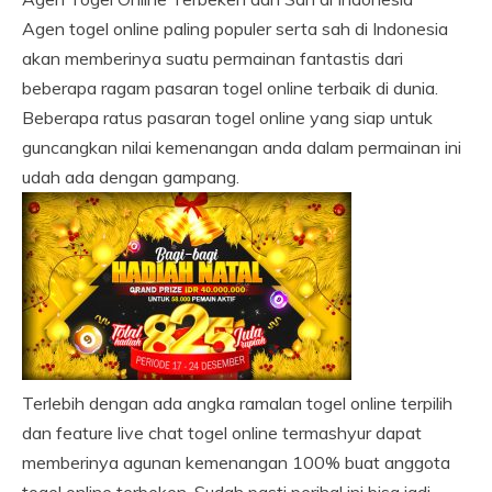
Agen togel online paling populer serta sah di Indonesia
akan memberinya suatu permainan fantastis dari
beberapa ragam pasaran togel online terbaik di dunia.
Beberapa ratus pasaran togel online yang siap untuk
guncangkan nilai kemenangan anda dalam permainan ini
udah ada dengan gampang.
Terlebih dengan ada angka ramalan togel online terpilih
dan feature live chat togel online termashyur dapat
memberinya agunan kemenangan 100% buat anggota