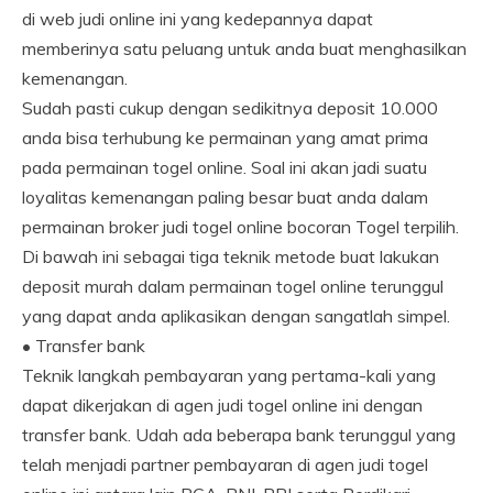
di web judi online ini yang kedepannya dapat
memberinya satu peluang untuk anda buat menghasilkan
kemenangan.
Sudah pasti cukup dengan sedikitnya deposit 10.000
anda bisa terhubung ke permainan yang amat prima
pada permainan togel online. Soal ini akan jadi suatu
loyalitas kemenangan paling besar buat anda dalam
permainan broker judi togel online bocoran Togel terpilih.
Di bawah ini sebagai tiga teknik metode buat lakukan
deposit murah dalam permainan togel online terunggul
yang dapat anda aplikasikan dengan sangatlah simpel.
• Transfer bank
Teknik langkah pembayaran yang pertama-kali yang
dapat dikerjakan di agen judi togel online ini dengan
transfer bank. Udah ada beberapa bank terunggul yang
telah menjadi partner pembayaran di agen judi togel