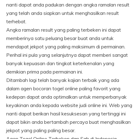
nanti dapat anda padukan dengan angka ramalan result
yang telah anda siapkan untuk menghasilkan result
terhebat.
Angka ramalan result yang paling terbeken ini dapat
memberinya satu peluang besar buat anda untuk
mendapat jekpot yang paling maksimum di permainan.
Perihal ini pula yang selanjutnya dapat memberi sangat
banyak kepuasan dan tingkat keterkenalan yang
demikian prima pada permainan ini.
Ditambah lagi telah banyak kajian terbaik yang ada
dalam agen bocoran togel online paling favorit yang
kedepan dapat anda optimalkan untuk memperbanyak
keyakinan anda kepada website judi online ini. Web yang
nanti dapat berikan hasil kesuksesan yang tertinggi ini
dapat bikin anda bertambah percaya buat menghasilkan
jekpot yang paling paling besar.
Agen Togel Online Terbeken dan Sah di Indonesia