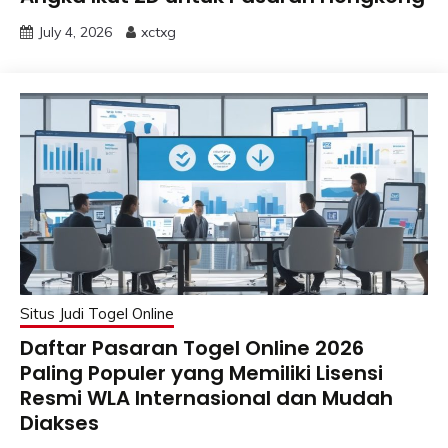
July 4, 2026
xctxg
Situs Judi Togel Online
Daftar Pasaran Togel Online 2026
Paling Populer yang Memiliki Lisensi
Resmi WLA Internasional dan Mudah
Diakses