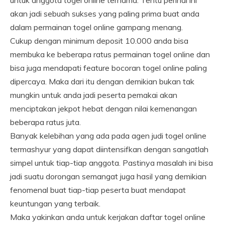
untuk anggota togel online ternama. Tentu perihal ini
akan jadi sebuah sukses yang paling prima buat anda
dalam permainan togel online gampang menang.
Cukup dengan minimum deposit 10.000 anda bisa
membuka ke beberapa ratus permainan togel online dan
bisa juga mendapati feature bocoran togel online paling
dipercaya. Maka dari itu dengan demikian bukan tak
mungkin untuk anda jadi peserta pemakai akan
menciptakan jekpot hebat dengan nilai kemenangan
beberapa ratus juta.
Banyak kelebihan yang ada pada agen judi togel online
termashyur yang dapat diintensifkan dengan sangatlah
simpel untuk tiap-tiap anggota. Pastinya masalah ini bisa
jadi suatu dorongan semangat juga hasil yang demikian
fenomenal buat tiap-tiap peserta buat mendapat
keuntungan yang terbaik.
Maka yakinkan anda untuk kerjakan daftar togel online