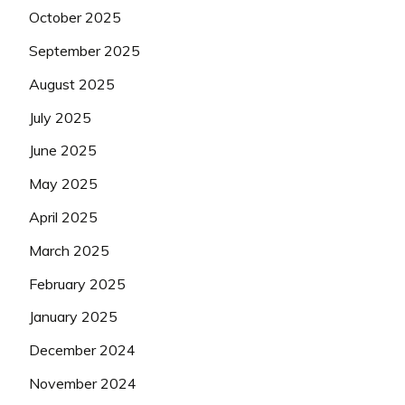
October 2025
September 2025
August 2025
July 2025
June 2025
May 2025
April 2025
March 2025
February 2025
January 2025
December 2024
November 2024