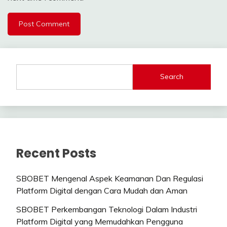
Search
Recent Posts
SBOBET Mengenal Aspek Keamanan Dan Regulasi
Platform Digital dengan Cara Mudah dan Aman
SBOBET Perkembangan Teknologi Dalam Industri
Platform Digital yang Memudahkan Pengguna