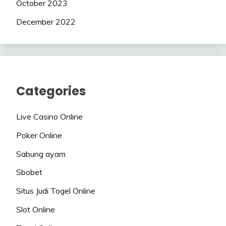
October 2023
December 2022
Categories
Live Casino Online
Poker Online
Sabung ayam
Sbobet
Situs Judi Togel Online
Slot Online