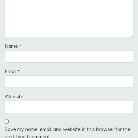
Name
*
Email
*
Website
Save my name, email, and website in this browser for the
next time I comment.