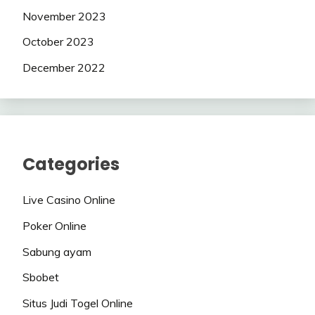
November 2023
October 2023
December 2022
Categories
Live Casino Online
Poker Online
Sabung ayam
Sbobet
Situs Judi Togel Online