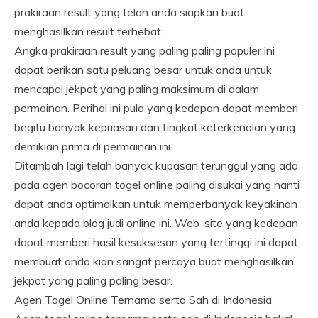
prakiraan result yang telah anda siapkan buat
menghasilkan result terhebat.
Angka prakiraan result yang paling paling populer ini
dapat berikan satu peluang besar untuk anda untuk
mencapai jekpot yang paling maksimum di dalam
permainan. Perihal ini pula yang kedepan dapat memberi
begitu banyak kepuasan dan tingkat keterkenalan yang
demikian prima di permainan ini.
Ditambah lagi telah banyak kupasan terunggul yang ada
pada agen bocoran togel online paling disukai yang nanti
dapat anda optimalkan untuk memperbanyak keyakinan
anda kepada blog judi online ini. Web-site yang kedepan
dapat memberi hasil kesuksesan yang tertinggi ini dapat
membuat anda kian sangat percaya buat menghasilkan
jekpot yang paling paling besar.
Agen Togel Online Ternama serta Sah di Indonesia