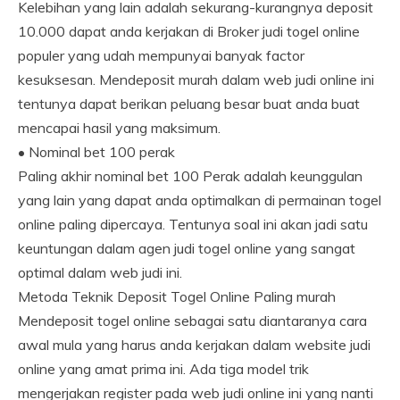
Kelebihan yang lain adalah sekurang-kurangnya deposit
10.000 dapat anda kerjakan di Broker judi togel online
populer yang udah mempunyai banyak factor
kesuksesan. Mendeposit murah dalam web judi online ini
tentunya dapat berikan peluang besar buat anda buat
mencapai hasil yang maksimum.
• Nominal bet 100 perak
Paling akhir nominal bet 100 Perak adalah keunggulan
yang lain yang dapat anda optimalkan di permainan togel
online paling dipercaya. Tentunya soal ini akan jadi satu
keuntungan dalam agen judi togel online yang sangat
optimal dalam web judi ini.
Metoda Teknik Deposit Togel Online Paling murah
Mendeposit togel online sebagai satu diantaranya cara
awal mula yang harus anda kerjakan dalam website judi
online yang amat prima ini. Ada tiga model trik
mengerjakan register pada web judi online ini yang nanti