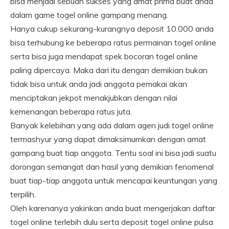
bisa menjadi sebuah sukses yang amat prima buat anda
dalam game togel online gampang menang.
Hanya cukup sekurang-kurangnya deposit 10.000 anda
bisa terhubung ke beberapa ratus permainan togel online
serta bisa juga mendapat spek bocoran togel online
paling dipercaya. Maka dari itu dengan demikian bukan
tidak bisa untuk anda jadi anggota pemakai akan
menciptakan jekpot menakjubkan dengan nilai
kemenangan beberapa ratus juta.
Banyak kelebihan yang ada dalam agen judi togel online
termashyur yang dapat dimaksimumkan dengan amat
gampang buat tiap anggota. Tentu soal ini bisa jadi suatu
dorongan semangat dan hasil yang demikian fenomenal
buat tiap-tiap anggota untuk mencapai keuntungan yang
terpilih.
Oleh karenanya yakinkan anda buat mengerjakan daftar
togel online terlebih dulu serta deposit togel online pulsa