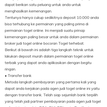
dapat berikan satu peluang untuk anda untuk
menghasilkan kemenangan.
Tentunya hanya cukup sedikitnya deposit 10.000 anda
bisa terhubung ke permainan yang paling prima di
permainan togel online. Ini menjadi suatu prinsip
kemenangan paling besar untuk anda dalam permainan
broker judi togel online bocoran Togel terhebat.
Berikut di bawah ini adalah tiga langkah teknik untuk
lakukan deposit murah dalam permainan togel online
terbaik yang dapat anda aplikasikan dengan begitu
ringan.
• Transfer bank
Metoda langkah pembayaran yang pertama kali yang
dapat anda kerjakan pada agen judi togel online ini yaitu
dengan transfer bank. Telah siap sejumlah bank terpilih
yang telah jadi partner pembayaran pada agen judi togel