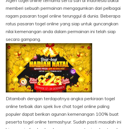
Agen togel online ternama serta sah di Indonesia bakal
memberi sebuah permainan mengagumkan dari pelbagai
ragam pasaran togel online terunggul di dunia. Beberapa
ratus pasaran togel online yang siap untuk guncangkan
nilai kemenangan anda dalam permainan ini telah siap
secara gampang.
Ditambah dengan terdapatnya angka perkiraan togel
online terbaik dan spek live chat togel online paling
populer dapat berikan agunan kemenangan 100% buat
peserta togel online termashyur. Sudah pasti masalah ini