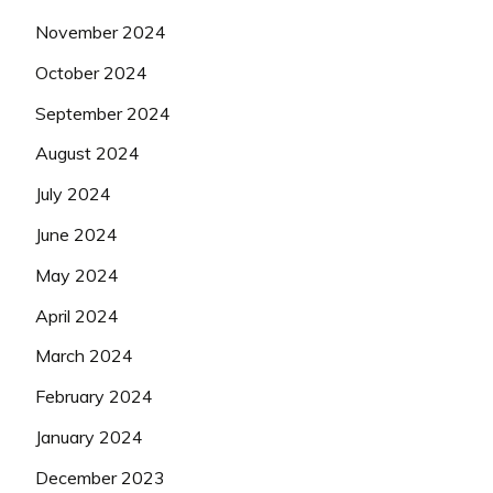
November 2024
October 2024
September 2024
August 2024
July 2024
June 2024
May 2024
April 2024
March 2024
February 2024
January 2024
December 2023