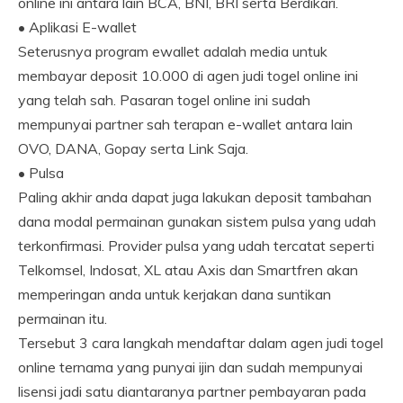
online ini antara lain BCA, BNI, BRI serta Berdikari.
• Aplikasi E-wallet
Seterusnya program ewallet adalah media untuk
membayar deposit 10.000 di agen judi togel online ini
yang telah sah. Pasaran togel online ini sudah
mempunyai partner sah terapan e-wallet antara lain
OVO, DANA, Gopay serta Link Saja.
• Pulsa
Paling akhir anda dapat juga lakukan deposit tambahan
dana modal permainan gunakan sistem pulsa yang udah
terkonfirmasi. Provider pulsa yang udah tercatat seperti
Telkomsel, Indosat, XL atau Axis dan Smartfren akan
memperingan anda untuk kerjakan dana suntikan
permainan itu.
Tersebut 3 cara langkah mendaftar dalam agen judi togel
online ternama yang punyai ijin dan sudah mempunyai
lisensi jadi satu diantaranya partner pembayaran pada