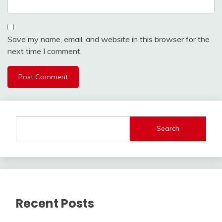
Save my name, email, and website in this browser for the
next time I comment.
Search
Recent Posts