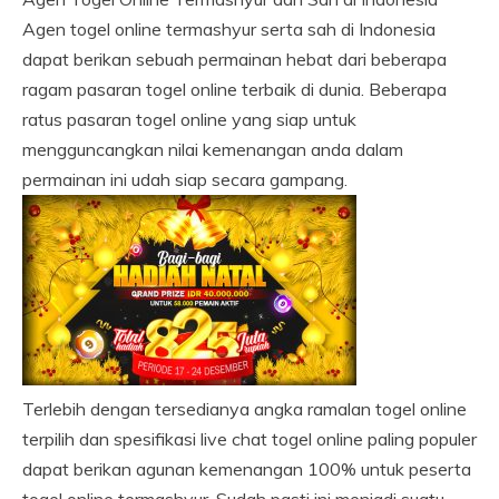
Agen togel online termashyur serta sah di Indonesia
dapat berikan sebuah permainan hebat dari beberapa
ragam pasaran togel online terbaik di dunia. Beberapa
ratus pasaran togel online yang siap untuk
mengguncangkan nilai kemenangan anda dalam
permainan ini udah siap secara gampang.
Terlebih dengan tersedianya angka ramalan togel online
terpilih dan spesifikasi live chat togel online paling populer
dapat berikan agunan kemenangan 100% untuk peserta