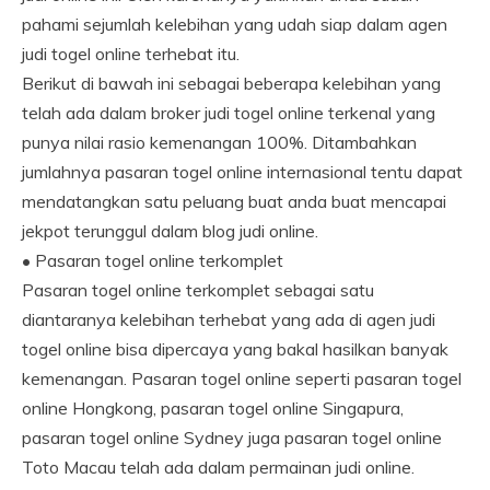
pahami sejumlah kelebihan yang udah siap dalam agen
judi togel online terhebat itu.
Berikut di bawah ini sebagai beberapa kelebihan yang
telah ada dalam broker judi togel online terkenal yang
punya nilai rasio kemenangan 100%. Ditambahkan
jumlahnya pasaran togel online internasional tentu dapat
mendatangkan satu peluang buat anda buat mencapai
jekpot terunggul dalam blog judi online.
• Pasaran togel online terkomplet
Pasaran togel online terkomplet sebagai satu
diantaranya kelebihan terhebat yang ada di agen judi
togel online bisa dipercaya yang bakal hasilkan banyak
kemenangan. Pasaran togel online seperti pasaran togel
online Hongkong, pasaran togel online Singapura,
pasaran togel online Sydney juga pasaran togel online
Toto Macau telah ada dalam permainan judi online.