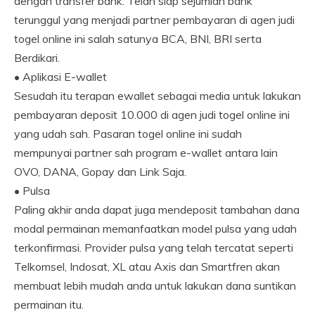
dengan transfer bank. Telah siap sejumlah bank
terunggul yang menjadi partner pembayaran di agen judi
togel online ini salah satunya BCA, BNI, BRI serta
Berdikari.
• Aplikasi E-wallet
Sesudah itu terapan ewallet sebagai media untuk lakukan
pembayaran deposit 10.000 di agen judi togel online ini
yang udah sah. Pasaran togel online ini sudah
mempunyai partner sah program e-wallet antara lain
OVO, DANA, Gopay dan Link Saja.
• Pulsa
Paling akhir anda dapat juga mendeposit tambahan dana
modal permainan memanfaatkan model pulsa yang udah
terkonfirmasi. Provider pulsa yang telah tercatat seperti
Telkomsel, Indosat, XL atau Axis dan Smartfren akan
membuat lebih mudah anda untuk lakukan dana suntikan
permainan itu.