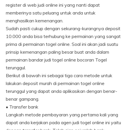
register di web judi online ini yang nanti dapat
memberinya satu peluang untuk anda untuk
menghasilkan kemenangan.
Sudah pasti cukup dengan sekurang-kurangnya deposit
10.000 anda bisa terhubung ke permainan yang sangat
prima di permainan togel online. Soal ini akan jadi suatu
prinsip kemenangan paling besar buat anda dalam
permainan bandar judi togel online bocoran Togel
terunggul.
Berikut di bawah ini sebagai tiga cara metode untuk
lakukan deposit murah di permainan togel online
terunggul yang dapat anda aplikasikan dengan benar-
benar gampang.
• Transfer bank
Langkah metode pembayaran yang pertama kali yang
dapat anda kerjakan pada agen judi togel online ini yaitu