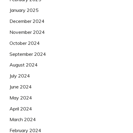
January 2025
December 2024
November 2024
October 2024
September 2024
August 2024
July 2024
June 2024
May 2024
April 2024
March 2024
February 2024