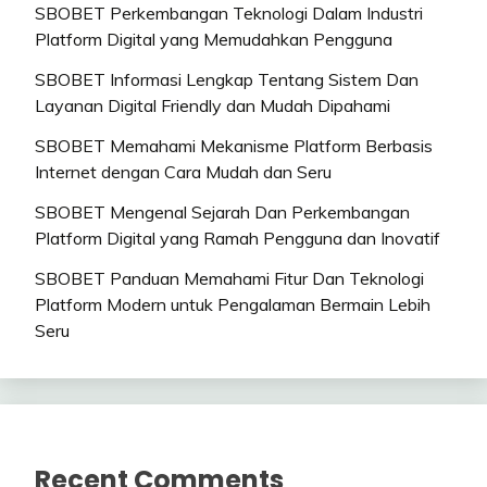
SBOBET Perkembangan Teknologi Dalam Industri
Platform Digital yang Memudahkan Pengguna
SBOBET Informasi Lengkap Tentang Sistem Dan
Layanan Digital Friendly dan Mudah Dipahami
SBOBET Memahami Mekanisme Platform Berbasis
Internet dengan Cara Mudah dan Seru
SBOBET Mengenal Sejarah Dan Perkembangan
Platform Digital yang Ramah Pengguna dan Inovatif
SBOBET Panduan Memahami Fitur Dan Teknologi
Platform Modern untuk Pengalaman Bermain Lebih
Seru
Recent Comments