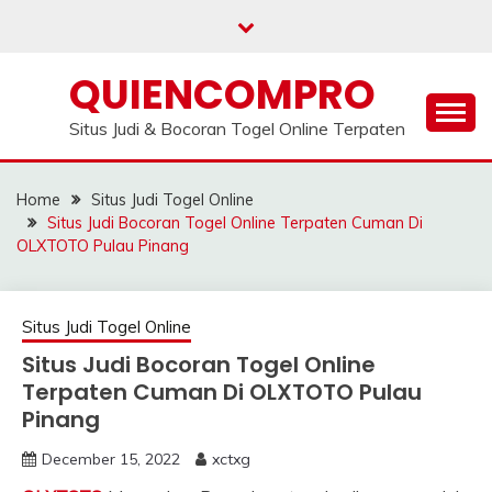
Skip
to
content
QUIENCOMPRO
Situs Judi & Bocoran Togel Online Terpaten
Home
Situs Judi Togel Online
Situs Judi Bocoran Togel Online Terpaten Cuman Di
OLXTOTO Pulau Pinang
Situs Judi Togel Online
Situs Judi Bocoran Togel Online
Terpaten Cuman Di OLXTOTO Pulau
Pinang
December 15, 2022
xctxg