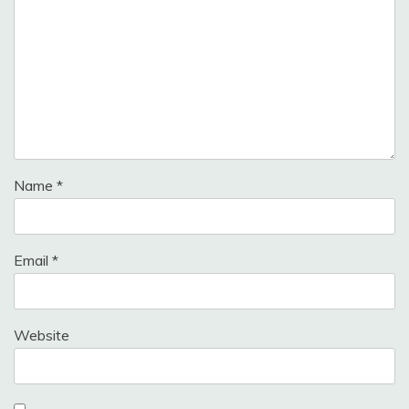
Name
*
Email
*
Website