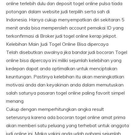
online terlebih dulu dan deposit togel online pulsa tiada
potongan dalam website judi terpilih serta sah di
Indonesia. Hanya cukup menyempatkan diri sekitaran 5
menit anda bisa memperoleh account pemakai ID yang
terkonfirmasi di Broker judi togel online kerap jekpot.
Kelebihan Main Judi Togel Online Bisa dipercaya
Telah disebutkan awalnya jika bandar judi bocoran Togel
online bisa dipercaya ini miliki sejumlah kelebihan yang
kedepan dapat anda optimalkan untuk menciptakan
keuntungan. Pastinya kelebihan itu akan meningkatkan
motivasi anda dan keyakinan anda dalam memutuskan
salah satunya pasaran togel online paling favorit simpel
menang.
Cukup dengan memperhitungkan angka result
seterusnya karena ada bocoran togel online amat prima
akan memberi satu peluang yang terhebat untuk anggota
judi online ini. Maka yakini anda udah pahami sejumlah