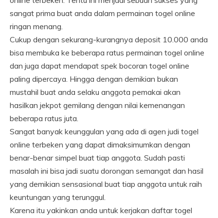
online terbeken. Tentu ini menjadi sebuah sukses yang
sangat prima buat anda dalam permainan togel online
ringan menang.
Cukup dengan sekurang-kurangnya deposit 10.000 anda
bisa membuka ke beberapa ratus permainan togel online
dan juga dapat mendapat spek bocoran togel online
paling dipercaya. Hingga dengan demikian bukan
mustahil buat anda selaku anggota pemakai akan
hasilkan jekpot gemilang dengan nilai kemenangan
beberapa ratus juta.
Sangat banyak keunggulan yang ada di agen judi togel
online terbeken yang dapat dimaksimumkan dengan
benar-benar simpel buat tiap anggota. Sudah pasti
masalah ini bisa jadi suatu dorongan semangat dan hasil
yang demikian sensasional buat tiap anggota untuk raih
keuntungan yang terunggul.
Karena itu yakinkan anda untuk kerjakan daftar togel