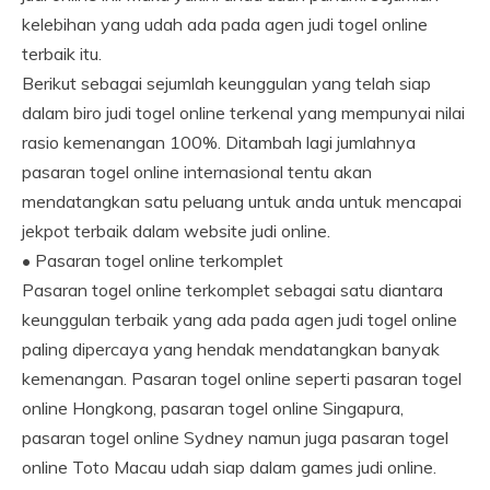
kelebihan yang udah ada pada agen judi togel online
terbaik itu.
Berikut sebagai sejumlah keunggulan yang telah siap
dalam biro judi togel online terkenal yang mempunyai nilai
rasio kemenangan 100%. Ditambah lagi jumlahnya
pasaran togel online internasional tentu akan
mendatangkan satu peluang untuk anda untuk mencapai
jekpot terbaik dalam website judi online.
• Pasaran togel online terkomplet
Pasaran togel online terkomplet sebagai satu diantara
keunggulan terbaik yang ada pada agen judi togel online
paling dipercaya yang hendak mendatangkan banyak
kemenangan. Pasaran togel online seperti pasaran togel
online Hongkong, pasaran togel online Singapura,
pasaran togel online Sydney namun juga pasaran togel
online Toto Macau udah siap dalam games judi online.