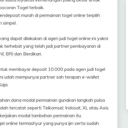
bocoran Togel terbaik.
ndeposit murah di permainan togel online terpilih
 simpel.
g dapat dilakukan di agen judi togel online ini yakni
 terhebat yang telah jadi partner pembayaran di
NI, BRI dan Berdikari.
ntuk membayar deposit 10.000 pada agen judi togel
e ini udah mempunyai partner sah terapan e-wallet
aja.
bahan dana modal permainan gunakan langkah pulsa
udah tercatat seperti Telkomsel, Indosat, XL atau Axis
erjakan modal tambahan permainan itu.
ogel online termashyur yang punya ijin serta sudah