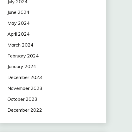
July 2024
June 2024
May 2024
April 2024
March 2024
February 2024
January 2024
December 2023
November 2023
October 2023
December 2022