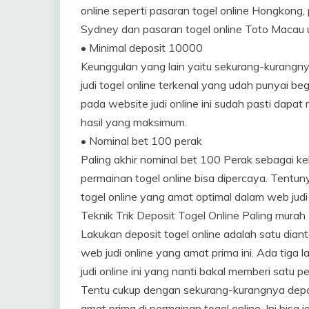
online seperti pasaran togel online Hongkong, 
Sydney dan pasaran togel online Toto Macau u
• Minimal deposit 10000
Keunggulan yang lain yaitu sekurang-kurangn
judi togel online terkenal yang udah punyai b
pada website judi online ini sudah pasti dapa
hasil yang maksimum.
• Nominal bet 100 perak
Paling akhir nominal bet 100 Perak sebagai ke
permainan togel online bisa dipercaya. Tentunya
togel online yang amat optimal dalam web judi i
Teknik Trik Deposit Togel Online Paling murah
Lakukan deposit togel online adalah satu dia
web judi online yang amat prima ini. Ada tiga
judi online ini yang nanti bakal memberi satu
Tentu cukup dengan sekurang-kurangnya depo
amat prima di permainan togel online. Ini bisa 