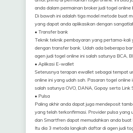
anda dalam permainan broker judi togel online 
Di bawah ini adalah tiga model metode buat me
yang dapat anda aplikasikan dengan sangatlah
• Transfer bank
Teknik teknik pembayaran yang pertama-kali yan
dengan transfer bank. Udah ada beberapa bank
agen judi togel online ini salah satunya BCA, B
• Aplikasi E-wallet
Seterusnya terapan ewallet sebagai tempat u
online ini yang udah sah. Pasaran togel onlin
salah satunya OVO, DANA, Gopay serta Link S
• Pulsa
Paling akhir anda dapat juga mendeposit tam
yang telah terkonfirmasi. Provider pulsa yang 
dan Smartfren dapat memudahkan anda buat k
Itu dia 3 metoda langkah daftar di agen judi t