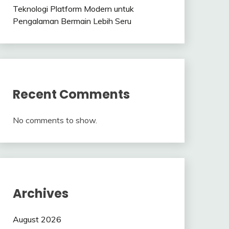
Teknologi Platform Modern untuk
Pengalaman Bermain Lebih Seru
Recent Comments
No comments to show.
Archives
August 2026