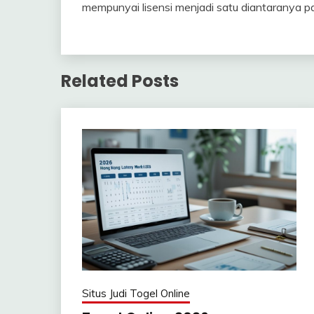
mempunyai lisensi menjadi satu diantaranya pa
Related Posts
Situs Judi Togel Online