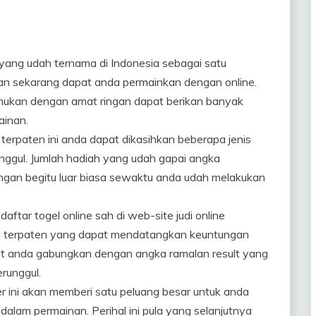
yang udah ternama di Indonesia sebagai satu
an sekarang dapat anda permainkan dengan online.
mukan dengan amat ringan dapat berikan banyak
ainan.
 terpaten ini anda dapat dikasihkan beberapa jenis
unggul. Jumlah hadiah yang udah gapai angka
engan begitu luar biasa sewaktu anda udah melakukan
aftar togel online sah di web-site judi online
ine terpaten yang dapat mendatangkan keuntungan
apat anda gabungkan dengan angka ramalan result yang
erunggul.
er ini akan memberi satu peluang besar untuk anda
dalam permainan. Perihal ini pula yang selanjutnya