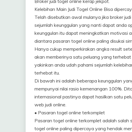
Broker judi togel online kerap jekpot.
Kelebihan Main Judi Togel Online Bisa diperca
Telah disebutkan awal mulanya jika broker judi
sejumlah keunggulan yang nanti dapat anda o
keunggulan itu dapat meningkatkan motivasi 
diantara pasaran togel online paling disukai s
Hanya cukup memperkirakan angka result sete
akan memberinya satu peluang yang terhebat un
yakinkan anda udah pahami sejumlah kelebihan
terhebat itu.
Di bawah ini adalah beberapa keunggulan yang u
mempunyai nilai rasio kemenangan 100%. Dita
internasional pastinya dapat hasilkan satu pe
web judi online.
• Pasaran togel online terkomplet
Pasaran togel online terkomplet adalah salah
togel online paling dipercaya yang hendak 