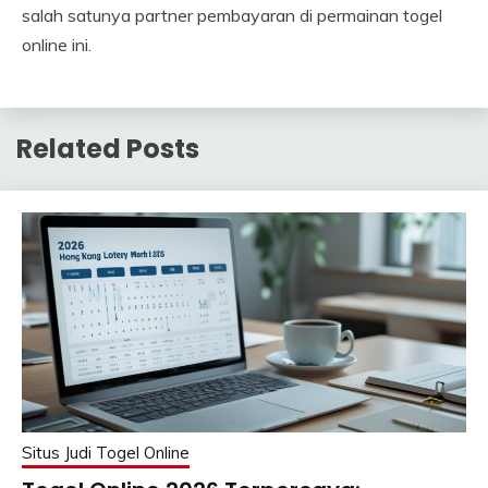
salah satunya partner pembayaran di permainan togel
online ini.
Related Posts
Situs Judi Togel Online