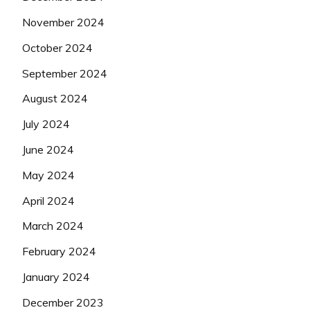
November 2024
October 2024
September 2024
August 2024
July 2024
June 2024
May 2024
April 2024
March 2024
February 2024
January 2024
December 2023