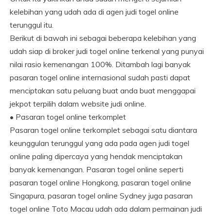
kelebihan yang udah ada di agen judi togel online
terunggul itu.
Berikut di bawah ini sebagai beberapa kelebihan yang
udah siap di broker judi togel online terkenal yang punyai
nilai rasio kemenangan 100%. Ditambah lagi banyak
pasaran togel online internasional sudah pasti dapat
menciptakan satu peluang buat anda buat menggapai
jekpot terpilih dalam website judi online.
• Pasaran togel online terkomplet
Pasaran togel online terkomplet sebagai satu diantara
keunggulan terunggul yang ada pada agen judi togel
online paling dipercaya yang hendak menciptakan
banyak kemenangan. Pasaran togel online seperti
pasaran togel online Hongkong, pasaran togel online
Singapura, pasaran togel online Sydney juga pasaran
togel online Toto Macau udah ada dalam permainan judi