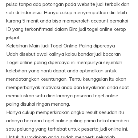
pulsa tanpa ada potongan pada website judi terbaik dan
sah di Indonesia. Hanya cukup menyempatkan diri lebih
kurang 5 menit anda bisa memperoleh account pemakai
ID yang terkonfirmasi dalam Biro judi togel online kerap
jekpot.
Kelebihan Main Judi Togel Online Paling dipercaya
Udah disebut awal kalinya kalau bandar judi bocoran
Togel online paling dipercaya ini mempunyai sejumlah
kelebihan yang nanti dapat anda optimalkan untuk
mendatangkan keuntungan. Tentu keunggulan itu akan
memperbanyak motivasi anda dan keyakinan anda saat
memutuskan satu diantaranya pasaran togel online
paling disukai ringan menang.
Hanya cukup memperkirakan angka result sesudah itu
adanya bocoran togel online paling prima bakal memberi
satu peluang yang terhebat untuk peserta judi online ini.
Untuk itu yakinkan anda sudah mengerti sejumlah