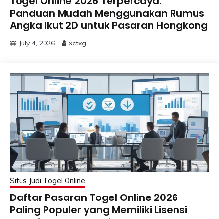
Togel Online 2026 Terpercaya:
Panduan Mudah Menggunakan Rumus
Angka Ikut 2D untuk Pasaran Hongkong
July 4, 2026
xctxg
Situs Judi Togel Online
Daftar Pasaran Togel Online 2026
Paling Populer yang Memiliki Lisensi