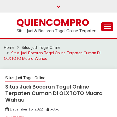
Skip
to
content
QUIENCOMPRO
Situs Judi & Bocoran Togel Online Terpaten
Home
Situs Judi Togel Online
Situs Judi Bocoran Togel Online Terpaten Cuman Di
OLXTOTO Muara Wahau
Situs Judi Togel Online
Situs Judi Bocoran Togel Online
Terpaten Cuman Di OLXTOTO Muara
Wahau
December 15, 2022
xctxg