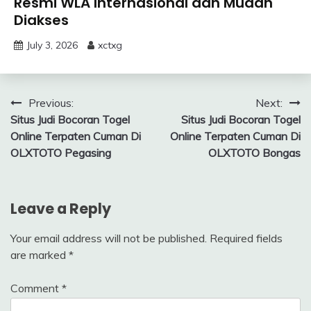
Resmi WLA Internasional dan Mudah
Diakses
July 3, 2026
xctxg
Post
Previous:
Next:
Situs Judi Bocoran Togel
Situs Judi Bocoran Togel
navigation
Online Terpaten Cuman Di
Online Terpaten Cuman Di
OLXTOTO Pegasing
OLXTOTO Bongas
Leave a Reply
Your email address will not be published.
Required fields
are marked
*
Comment
*