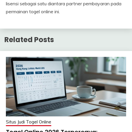
lisensi sebagai satu diantara partner pembayaran pada
permainan togel online ini.
Related Posts
Situs Judi Togel Online
Togel Online 2026 Terpercaya: