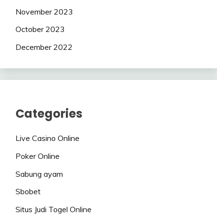
November 2023
October 2023
December 2022
Categories
Live Casino Online
Poker Online
Sabung ayam
Sbobet
Situs Judi Togel Online