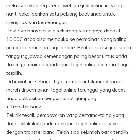
melaksanakan register di website judi online ini yang
nanti bakal berikan satu peluang buat anda untuk
menghasilkan kemenangan.
Pastinya hanya cukup sekurang-kurangnya deposit
10.000 anda bisa membuka ke permainan yang paling
prima di permainan togel online. Perihal ini bisa jadi suatu
tanggung jawab kemenangan paling besar untuk anda
dalam permainan bandar judi togel online bocoran Togel
terpilih.
Di bawah ini sebagai tiga cara trik untuk mendeposit
murah di permainan togel online terunggul yang dapat
anda aplikasikan dengan amat gampang.
• Transfer bank
Teknik teknik pembayaran yang pertama-tama yang
dapat dilakukan pada agen judi togel online ini yakni
dengan transfer bank. Telah siap sejumlah bank terpilih