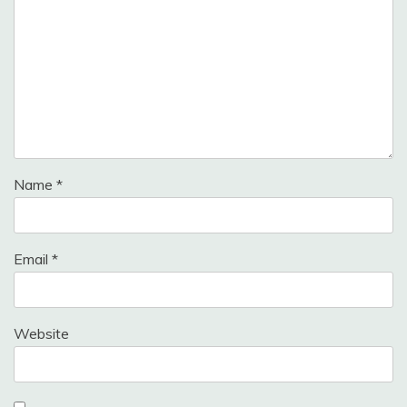
Name
*
Email
*
Website