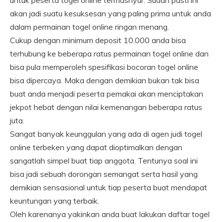
untuk peserta togel online termashyur. Sudah pasti ini
akan jadi suatu kesuksesan yang paling prima untuk anda
dalam permainan togel online ringan menang.
Cukup dengan minimum deposit 10.000 anda bisa
terhubung ke beberapa ratus permainan togel online dan
bisa pula memperoleh spesifikasi bocoran togel online
bisa dipercaya. Maka dengan demikian bukan tak bisa
buat anda menjadi peserta pemakai akan menciptakan
jekpot hebat dengan nilai kemenangan beberapa ratus
juta.
Sangat banyak keunggulan yang ada di agen judi togel
online terbeken yang dapat dioptimalkan dengan
sangatlah simpel buat tiap anggota. Tentunya soal ini
bisa jadi sebuah dorongan semangat serta hasil yang
demikian sensasional untuk tiap peserta buat mendapat
keuntungan yang terbaik.
Oleh karenanya yakinkan anda buat lakukan daftar togel