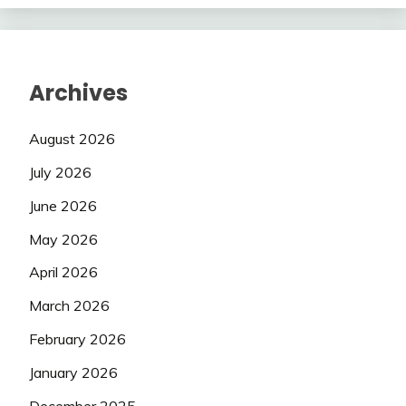
Archives
August 2026
July 2026
June 2026
May 2026
April 2026
March 2026
February 2026
January 2026
December 2025