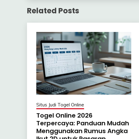
Related Posts
Situs Judi Togel Online
Togel Online 2026
Terpercaya: Panduan Mudah
Menggunakan Rumus Angka
Ikut 2D untuk Pasaran