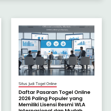
Situs Judi Togel Online
Daftar Pasaran Togel Online
2026 Paling Populer yang
Memiliki Lisensi Resmi WLA
Internasional dan Mudah