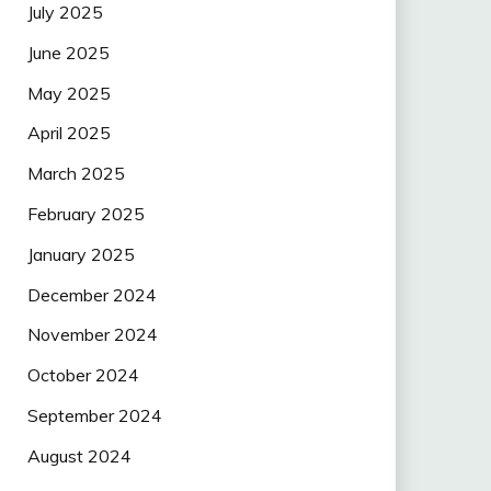
July 2025
June 2025
May 2025
April 2025
March 2025
February 2025
January 2025
December 2024
November 2024
October 2024
September 2024
August 2024