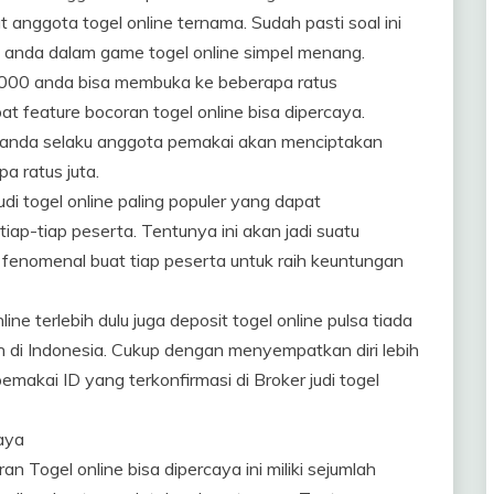
ggota togel online ternama. Sudah pasti soal ini
k anda dalam game togel online simpel menang.
000 anda bisa membuka ke beberapa ratus
t feature bocoran togel online bisa dipercaya.
k anda selaku anggota pemakai akan menciptakan
a ratus juta.
i togel online paling populer yang dapat
iap-tiap peserta. Tentunya ini akan jadi suatu
fenomenal buat tiap peserta untuk raih keuntungan
ine terlebih dulu juga deposit togel online pulsa tiada
h di Indonesia. Cukup dengan menyempatkan diri lebih
makai ID yang terkonfirmasi di Broker judi togel
aya
an Togel online bisa dipercaya ini miliki sejumlah