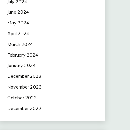
July 2024
June 2024
May 2024
April 2024
March 2024
February 2024
January 2024
December 2023
November 2023
October 2023
December 2022