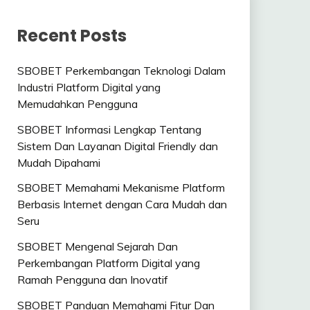
Recent Posts
SBOBET Perkembangan Teknologi Dalam
Industri Platform Digital yang
Memudahkan Pengguna
SBOBET Informasi Lengkap Tentang
Sistem Dan Layanan Digital Friendly dan
Mudah Dipahami
SBOBET Memahami Mekanisme Platform
Berbasis Internet dengan Cara Mudah dan
Seru
SBOBET Mengenal Sejarah Dan
Perkembangan Platform Digital yang
Ramah Pengguna dan Inovatif
SBOBET Panduan Memahami Fitur Dan