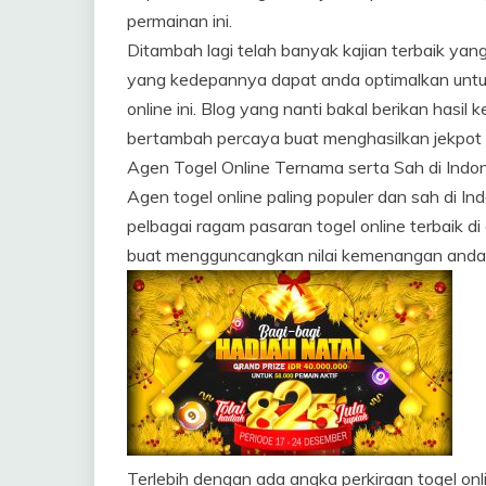
permainan ini.
Ditambah lagi telah banyak kajian terbaik yang
yang kedepannya dapat anda optimalkan untu
online ini. Blog yang nanti bakal berikan hasil
bertambah percaya buat menghasilkan jekpot y
Agen Togel Online Ternama serta Sah di Indo
Agen togel online paling populer dan sah di I
pelbagai ragam pasaran togel online terbaik di
buat mengguncangkan nilai kemenangan anda 
Terlebih dengan ada angka perkiraan togel onli