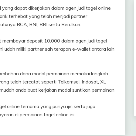
ang dapat dikerjakan dalam agen judi togel online
bank terhebat yang telah menjadi partner
satunya BCA, BNI, BRI serta Berdikari.
t membayar deposit 10.000 dalam agen judi togel
ni udah miliki partner sah terapan e-wallet antara lain
t tambahan dana modal permainan memakai langkah
yang telah tercatat seperti Telkomsel, Indosat, XL
 mudah anda buat kerjakan modal suntikan permainan
gel online ternama yang punya ijin serta juga
yaran di permainan togel online ini.