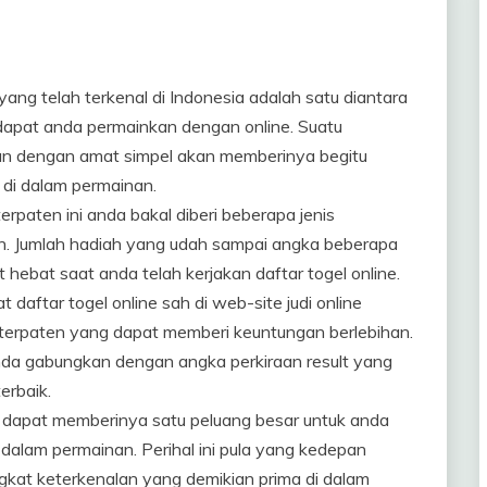
ang telah terkenal di Indonesia adalah satu diantara
 dapat anda permainkan dengan online. Suatu
n dengan amat simpel akan memberinya begitu
di dalam permainan.
erpaten ini anda bakal diberi beberapa jenis
lih. Jumlah hadiah yang udah sampai angka beberapa
 hebat saat anda telah kerjakan daftar togel online.
 daftar togel online sah di web-site judi online
e terpaten yang dapat memberi keuntungan berlebihan.
nda gabungkan dengan angka perkiraan result yang
erbaik.
ni dapat memberinya satu peluang besar untuk anda
 dalam permainan. Perihal ini pula yang kedepan
gkat keterkenalan yang demikian prima di dalam