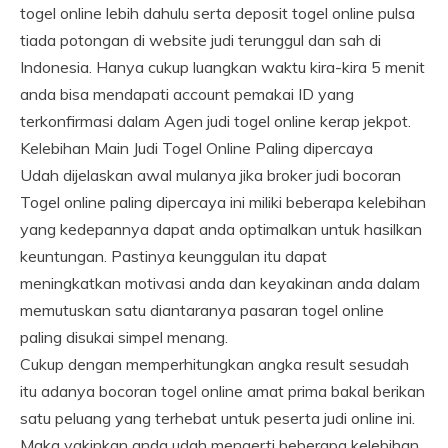
togel online lebih dahulu serta deposit togel online pulsa
tiada potongan di website judi terunggul dan sah di
Indonesia. Hanya cukup luangkan waktu kira-kira 5 menit
anda bisa mendapati account pemakai ID yang
terkonfirmasi dalam Agen judi togel online kerap jekpot.
Kelebihan Main Judi Togel Online Paling dipercaya
Udah dijelaskan awal mulanya jika broker judi bocoran
Togel online paling dipercaya ini miliki beberapa kelebihan
yang kedepannya dapat anda optimalkan untuk hasilkan
keuntungan. Pastinya keunggulan itu dapat
meningkatkan motivasi anda dan keyakinan anda dalam
memutuskan satu diantaranya pasaran togel online
paling disukai simpel menang.
Cukup dengan memperhitungkan angka result sesudah
itu adanya bocoran togel online amat prima bakal berikan
satu peluang yang terhebat untuk peserta judi online ini.
Maka yakinkan anda udah mengerti beberapa kelebihan