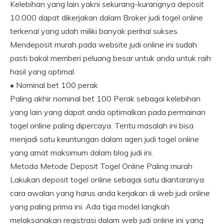
Kelebihan yang lain yakni sekurang-kurangnya deposit
10.000 dapat dikerjakan dalam Broker judi togel online
terkenal yang udah miliki banyak perihal sukses.
Mendeposit murah pada website judi online ini sudah
pasti bakal memberi peluang besar untuk anda untuk raih
hasil yang optimal.
• Nominal bet 100 perak
Paling akhir nominal bet 100 Perak sebagai kelebihan
yang lain yang dapat anda optimalkan pada permainan
togel online paling dipercaya. Tentu masalah ini bisa
menjadi satu keuntungan dalam agen judi togel online
yang amat maksimum dalam blog judi ini.
Metoda Metode Deposit Togel Online Paling murah
Lakukan deposit togel online sebagai satu diantaranya
cara awalan yang harus anda kerjakan di web judi online
yang paling prima ini. Ada tiga model langkah
melaksanakan registrasi dalam web judi online ini yang