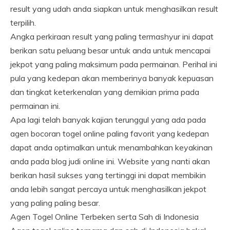
result yang udah anda siapkan untuk menghasilkan result
terpilih.
Angka perkiraan result yang paling termashyur ini dapat
berikan satu peluang besar untuk anda untuk mencapai
jekpot yang paling maksimum pada permainan. Perihal ini
pula yang kedepan akan memberinya banyak kepuasan
dan tingkat keterkenalan yang demikian prima pada
permainan ini.
Apa lagi telah banyak kajian terunggul yang ada pada
agen bocoran togel online paling favorit yang kedepan
dapat anda optimalkan untuk menambahkan keyakinan
anda pada blog judi online ini. Website yang nanti akan
berikan hasil sukses yang tertinggi ini dapat membikin
anda lebih sangat percaya untuk menghasilkan jekpot
yang paling paling besar.
Agen Togel Online Terbeken serta Sah di Indonesia