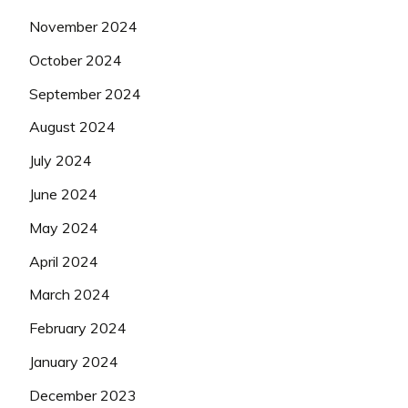
November 2024
October 2024
September 2024
August 2024
July 2024
June 2024
May 2024
April 2024
March 2024
February 2024
January 2024
December 2023