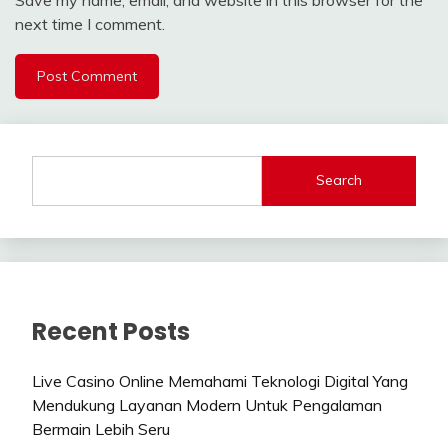
next time I comment.
Search
Recent Posts
Live Casino Online Memahami Teknologi Digital Yang
Mendukung Layanan Modern Untuk Pengalaman
Bermain Lebih Seru