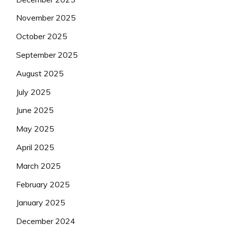
November 2025
October 2025
September 2025
August 2025
July 2025
June 2025
May 2025
April 2025
March 2025
February 2025
January 2025
December 2024