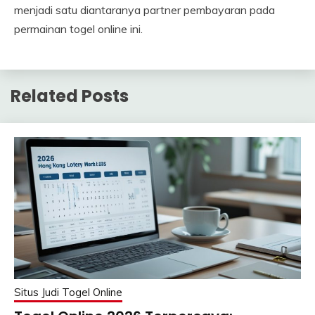
menjadi satu diantaranya partner pembayaran pada
permainan togel online ini.
Related Posts
Situs Judi Togel Online