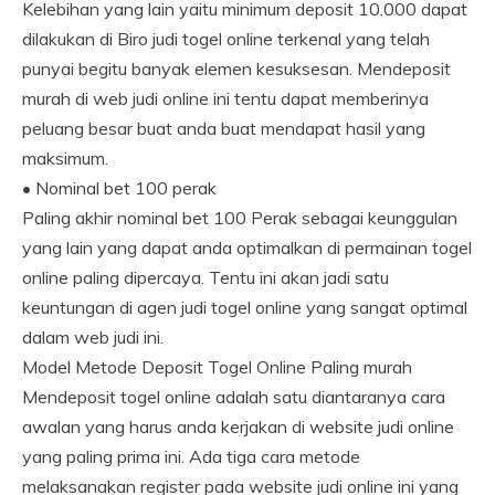
Kelebihan yang lain yaitu minimum deposit 10.000 dapat
dilakukan di Biro judi togel online terkenal yang telah
punyai begitu banyak elemen kesuksesan. Mendeposit
murah di web judi online ini tentu dapat memberinya
peluang besar buat anda buat mendapat hasil yang
maksimum.
• Nominal bet 100 perak
Paling akhir nominal bet 100 Perak sebagai keunggulan
yang lain yang dapat anda optimalkan di permainan togel
online paling dipercaya. Tentu ini akan jadi satu
keuntungan di agen judi togel online yang sangat optimal
dalam web judi ini.
Model Metode Deposit Togel Online Paling murah
Mendeposit togel online adalah satu diantaranya cara
awalan yang harus anda kerjakan di website judi online
yang paling prima ini. Ada tiga cara metode
melaksanakan register pada website judi online ini yang