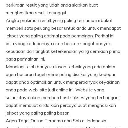
perkiraan result yang udah anda siapkan buat
menghasilkan result terunggul.
Angka prakiraan result yang paling ternama ini bakal
memberi satu peluang besar untuk anda untuk mendapat
jekpot yang paling optimal pada permainan. Perihal ini
pula yang kedepannya akan berikan sangat banyak
kepuasan dan tingkat keterkenalan yang demikian prima
pada permainan ini.
Manalagi telah banyak ulasan terbaik yang ada dalam
agen bocoran togel online paling disukai yang kedepan
dapat anda optimalkan untuk memperbanyak keyakinan
anda pada web-site judi online ini. Website yang
selanjutnya akan memberi hasil sukses yang tertinggi ini
dapat membuat anda kian percaya buat menghasilkan
jekpot yang paling paling besar.
Agen Togel Online Ternama dan Sah di Indonesia