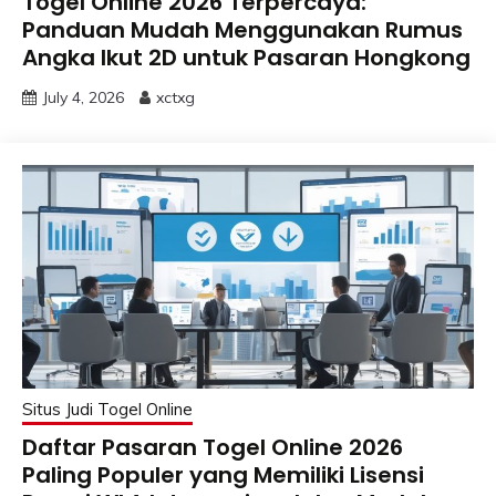
Togel Online 2026 Terpercaya:
Panduan Mudah Menggunakan Rumus
Angka Ikut 2D untuk Pasaran Hongkong
July 4, 2026
xctxg
Situs Judi Togel Online
Daftar Pasaran Togel Online 2026
Paling Populer yang Memiliki Lisensi