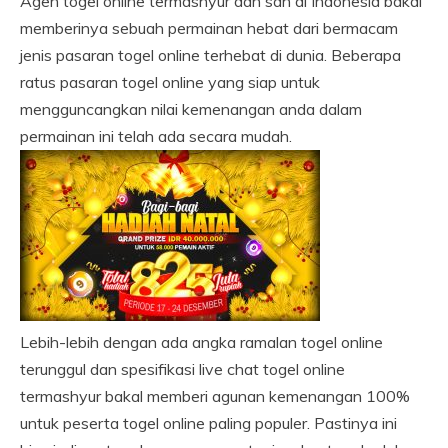
Agen togel online termashyur dan sah di Indonesia bakal
memberinya sebuah permainan hebat dari bermacam
jenis pasaran togel online terhebat di dunia. Beberapa
ratus pasaran togel online yang siap untuk
mengguncangkan nilai kemenangan anda dalam
permainan ini telah ada secara mudah.
Lebih-lebih dengan ada angka ramalan togel online
terunggul dan spesifikasi live chat togel online
termashyur bakal memberi agunan kemenangan 100%
untuk peserta togel online paling populer. Pastinya ini