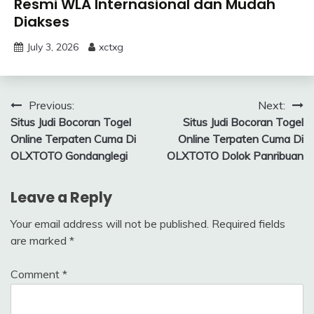
Resmi WLA Internasional dan Mudah
Diakses
July 3, 2026
xctxg
Post
Previous:
Next:
Situs Judi Bocoran Togel
Situs Judi Bocoran Togel
navigation
Online Terpaten Cuma Di
Online Terpaten Cuma Di
OLXTOTO Gondanglegi
OLXTOTO Dolok Panribuan
Leave a Reply
Your email address will not be published.
Required fields
are marked
*
Comment
*