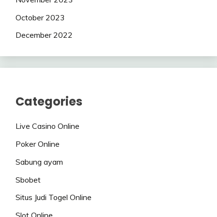
October 2023
December 2022
Categories
Live Casino Online
Poker Online
Sabung ayam
Sbobet
Situs Judi Togel Online
Slot Online