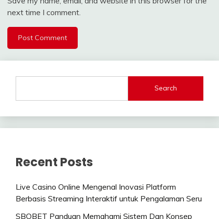
Save my name, email, and website in this browser for the
next time I comment.
Search
Recent Posts
Live Casino Online Mengenal Inovasi Platform
Berbasis Streaming Interaktif untuk Pengalaman Seru
SBOBET Panduan Memahami Sistem Dan Konsep