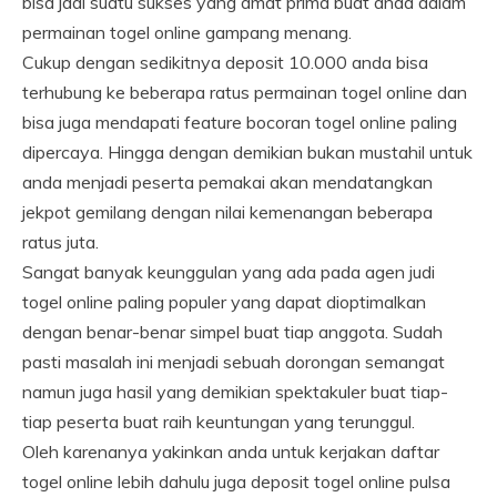
bisa jadi suatu sukses yang amat prima buat anda dalam
permainan togel online gampang menang.
Cukup dengan sedikitnya deposit 10.000 anda bisa
terhubung ke beberapa ratus permainan togel online dan
bisa juga mendapati feature bocoran togel online paling
dipercaya. Hingga dengan demikian bukan mustahil untuk
anda menjadi peserta pemakai akan mendatangkan
jekpot gemilang dengan nilai kemenangan beberapa
ratus juta.
Sangat banyak keunggulan yang ada pada agen judi
togel online paling populer yang dapat dioptimalkan
dengan benar-benar simpel buat tiap anggota. Sudah
pasti masalah ini menjadi sebuah dorongan semangat
namun juga hasil yang demikian spektakuler buat tiap-
tiap peserta buat raih keuntungan yang terunggul.
Oleh karenanya yakinkan anda untuk kerjakan daftar
togel online lebih dahulu juga deposit togel online pulsa