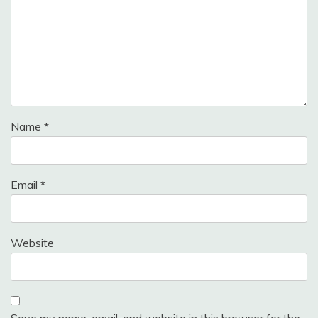
Name
*
Email
*
Website
Save my name, email, and website in this browser for the