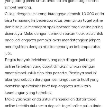
yang paling prima untuk anda dalam game togel online
simpel menang.
Cukup dengan sekurang-kurangnya deposit 10.000 anda
bisa terhubung ke beberapa ratus permainan togel online
dan bisa pula mendapat spek bocoran togel online paling
dipercaya. Maka dengan demikian bukan tidak bisa untuk
anda jadi anggota pemakai akan mendatangkan jekpot
menakjubkan dengan nilai kemenangan beberapa ratus
juta.
Begitu banyak kelebihan yang ada di agen judi togel
online terbeken yang dapat dimaksimumkan dengan
amat simpel untuk tiap-tiap peserta. Pastinya soal ini
akan jadi sebuah dorongan semangat serta hasil yang
demikian spektakuler buat tiap anggota untuk raih
keuntungan yang terhebat.
Maka yakinkan anda untuk mengerjakan daftar togel
online terlebih dulu serta deposit togel online pulsa tiada