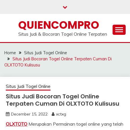
Skip
to
content
QUIENCOMPRO
Situs Judi & Bocoran Togel Online Terpaten
Home
Situs Judi Togel Online
Situs Judi Bocoran Togel Online Terpaten Cuman Di
OLXTOTO Kulisusu
Situs Judi Togel Online
Situs Judi Bocoran Togel Online
Terpaten Cuman Di OLXTOTO Kulisusu
December 15, 2022
xctxg
OLXTOTO
Merupakan Permainan togel online yang telah