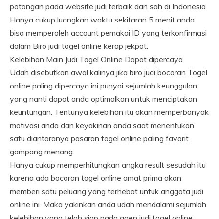
potongan pada website judi terbaik dan sah di Indonesia.
Hanya cukup luangkan waktu sekitaran 5 menit anda
bisa memperoleh account pemakai ID yang terkonfirmasi
dalam Biro judi togel online kerap jekpot.
Kelebihan Main Judi Togel Online Dapat dipercaya
Udah disebutkan awal kalinya jika biro judi bocoran Togel
online paling dipercaya ini punyai sejumlah keunggulan
yang nanti dapat anda optimalkan untuk menciptakan
keuntungan. Tentunya kelebihan itu akan memperbanyak
motivasi anda dan keyakinan anda saat menentukan
satu diantaranya pasaran togel online paling favorit
gampang menang.
Hanya cukup memperhitungkan angka result sesudah itu
karena ada bocoran togel online amat prima akan
memberi satu peluang yang terhebat untuk anggota judi
online ini. Maka yakinkan anda udah mendalami sejumlah
kelebihan yang telah siap pada agen judi togel online