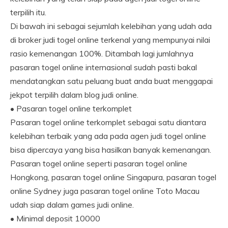
terpilih itu.
Di bawah ini sebagai sejumlah kelebihan yang udah ada
di broker judi togel online terkenal yang mempunyai nilai
rasio kemenangan 100%. Ditambah lagi jumlahnya
pasaran togel online internasional sudah pasti bakal
mendatangkan satu peluang buat anda buat menggapai
jekpot terpilih dalam blog judi online.
• Pasaran togel online terkomplet
Pasaran togel online terkomplet sebagai satu diantara
kelebihan terbaik yang ada pada agen judi togel online
bisa dipercaya yang bisa hasilkan banyak kemenangan.
Pasaran togel online seperti pasaran togel online
Hongkong, pasaran togel online Singapura, pasaran togel
online Sydney juga pasaran togel online Toto Macau
udah siap dalam games judi online.
• Minimal deposit 10000