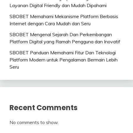
Layanan Digital Friendly dan Mudah Dipahami
SBOBET Memahami Mekanisme Platform Berbasis
Internet dengan Cara Mudah dan Seru
SBOBET Mengenal Sejarah Dan Perkembangan
Platform Digital yang Ramah Pengguna dan Inovatif
SBOBET Panduan Memahami Fitur Dan Teknologi
Platform Modern untuk Pengalaman Bermain Lebih
Seru
Recent Comments
No comments to show.