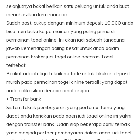
selanjutnya bakal berikan satu peluang untuk anda buat
menghasilkan kemenangan.
Sudah pasti cukup dengan minimum deposit 10.000 anda
bisa membuka ke permainan yang paling prima di
permainan togel online. Ini akan jadi sebuah tanggung
jawab kemenangan paling besar untuk anda dalam
permainan broker judi togel online bocoran Togel
terhebat.
Berikut adalah tiga teknik metode untuk lakukan deposit
murah pada permainan togel online terbaik yang dapat
anda aplikasikan dengan amat ringan.
• Transfer bank
Sistem teknik pembayaran yang pertama-tama yang
dapat anda kerjakan pada agen judi togel online ini yakni
dengan transfer bank. Udah siap beberapa bank terbaik
yang menjadi partner pembayaran dalam agen judi togel