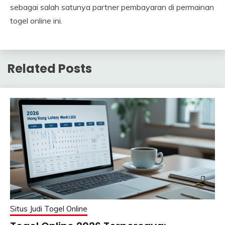
sebagai salah satunya partner pembayaran di permainan
togel online ini.
Related Posts
Situs Judi Togel Online