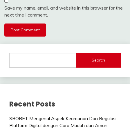
Save my name, email, and website in this browser for the
next time I comment.
Search
Recent Posts
SBOBET Mengenal Aspek Keamanan Dan Regulasi
Platform Digital dengan Cara Mudah dan Aman