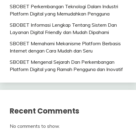
SBOBET Perkembangan Teknologi Dalam Industri
Platform Digital yang Memudahkan Pengguna
SBOBET Informasi Lengkap Tentang Sistem Dan
Layanan Digital Friendly dan Mudah Dipahami
SBOBET Memahami Mekanisme Platform Berbasis
Internet dengan Cara Mudah dan Seru
SBOBET Mengenal Sejarah Dan Perkembangan
Platform Digital yang Ramah Pengguna dan Inovatif
Recent Comments
No comments to show.