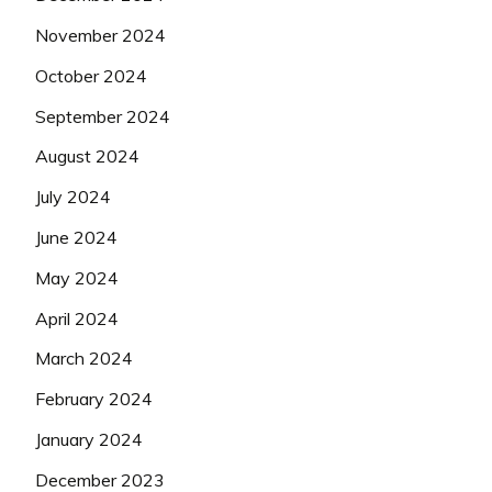
November 2024
October 2024
September 2024
August 2024
July 2024
June 2024
May 2024
April 2024
March 2024
February 2024
January 2024
December 2023