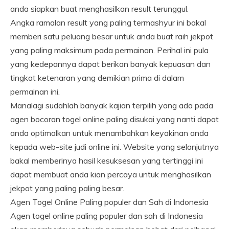
anda siapkan buat menghasilkan result terunggul.
Angka ramalan result yang paling termashyur ini bakal
memberi satu peluang besar untuk anda buat raih jekpot
yang paling maksimum pada permainan. Perihal ini pula
yang kedepannya dapat berikan banyak kepuasan dan
tingkat ketenaran yang demikian prima di dalam
permainan ini.
Manalagi sudahlah banyak kajian terpilih yang ada pada
agen bocoran togel online paling disukai yang nanti dapat
anda optimalkan untuk menambahkan keyakinan anda
kepada web-site judi online ini. Website yang selanjutnya
bakal memberinya hasil kesuksesan yang tertinggi ini
dapat membuat anda kian percaya untuk menghasilkan
jekpot yang paling paling besar.
Agen Togel Online Paling populer dan Sah di Indonesia
Agen togel online paling populer dan sah di Indonesia