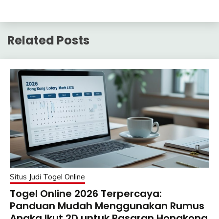
Related Posts
Situs Judi Togel Online
Togel Online 2026 Terpercaya:
Panduan Mudah Menggunakan Rumus
Angka Ikut 2D untuk Pasaran Hongkong