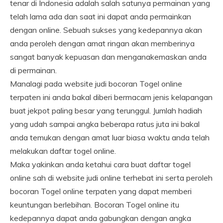
tenar di Indonesia adalah salah satunya permainan yang
telah lama ada dan saat ini dapat anda permainkan
dengan online. Sebuah sukses yang kedepannya akan
anda peroleh dengan amat ringan akan memberinya
sangat banyak kepuasan dan menganakemaskan anda
di permainan.
Manalagi pada website judi bocoran Togel online
terpaten ini anda bakal diberi bermacam jenis kelapangan
buat jekpot paling besar yang terunggul. Jumlah hadiah
yang udah sampai angka beberapa ratus juta ini bakal
anda temukan dengan amat luar biasa waktu anda telah
melakukan daftar togel online.
Maka yakinkan anda ketahui cara buat daftar togel
online sah di website judi online terhebat ini serta peroleh
bocoran Togel online terpaten yang dapat memberi
keuntungan berlebihan. Bocoran Togel online itu
kedepannya dapat anda gabungkan dengan angka