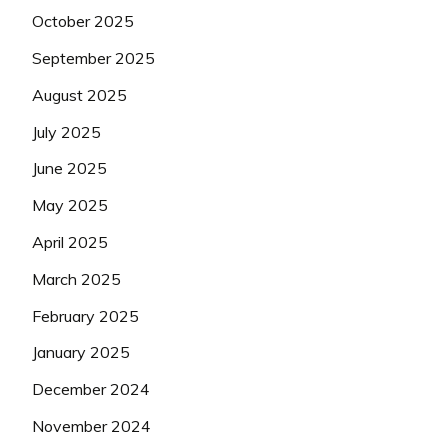
October 2025
September 2025
August 2025
July 2025
June 2025
May 2025
April 2025
March 2025
February 2025
January 2025
December 2024
November 2024