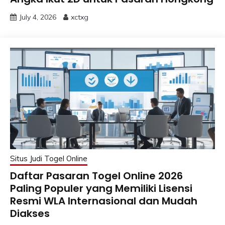
July 4, 2026
xctxg
Situs Judi Togel Online
Daftar Pasaran Togel Online 2026
Paling Populer yang Memiliki Lisensi
Resmi WLA Internasional dan Mudah
Diakses