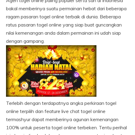
Agen togel online paling populer serta sah di Indonesia
bakal memberinya suatu permainan hebat dari beberapa
ragam pasaran togel online terbaik di dunia. Beberapa
ratus pasaran togel online yang siap buat guncangkan
nilai kemenangan anda dalam permainan ini udah siap
dengan gampang.
Terlebih dengan terdapatnya angka perkiraan togel
online terpilih dan feature live chat togel online
termashyur dapat memberinya agunan kemenangan
100% untuk peserta togel online terbeken. Tentu perihal