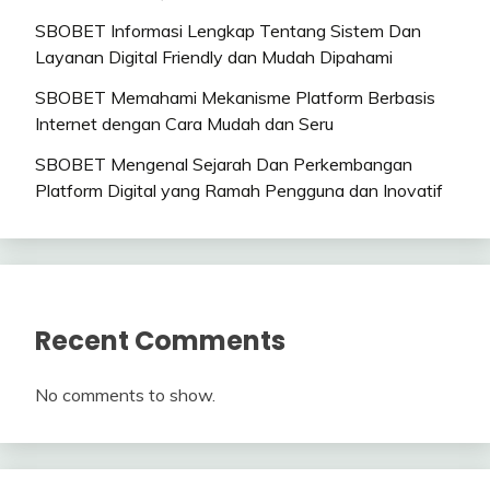
SBOBET Informasi Lengkap Tentang Sistem Dan
Layanan Digital Friendly dan Mudah Dipahami
SBOBET Memahami Mekanisme Platform Berbasis
Internet dengan Cara Mudah dan Seru
SBOBET Mengenal Sejarah Dan Perkembangan
Platform Digital yang Ramah Pengguna dan Inovatif
Recent Comments
No comments to show.