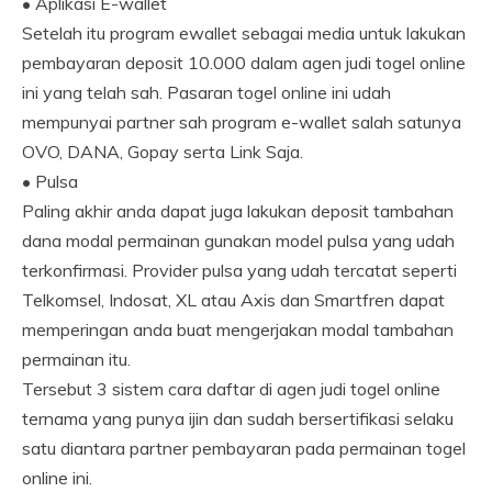
• Aplikasi E-wallet
Setelah itu program ewallet sebagai media untuk lakukan
pembayaran deposit 10.000 dalam agen judi togel online
ini yang telah sah. Pasaran togel online ini udah
mempunyai partner sah program e-wallet salah satunya
OVO, DANA, Gopay serta Link Saja.
• Pulsa
Paling akhir anda dapat juga lakukan deposit tambahan
dana modal permainan gunakan model pulsa yang udah
terkonfirmasi. Provider pulsa yang udah tercatat seperti
Telkomsel, Indosat, XL atau Axis dan Smartfren dapat
memperingan anda buat mengerjakan modal tambahan
permainan itu.
Tersebut 3 sistem cara daftar di agen judi togel online
ternama yang punya ijin dan sudah bersertifikasi selaku
satu diantara partner pembayaran pada permainan togel
online ini.