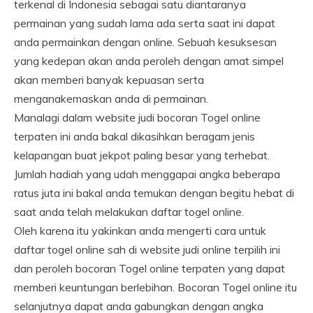
terkenal di Indonesia sebagai satu diantaranya
permainan yang sudah lama ada serta saat ini dapat
anda permainkan dengan online. Sebuah kesuksesan
yang kedepan akan anda peroleh dengan amat simpel
akan memberi banyak kepuasan serta
menganakemaskan anda di permainan.
Manalagi dalam website judi bocoran Togel online
terpaten ini anda bakal dikasihkan beragam jenis
kelapangan buat jekpot paling besar yang terhebat.
Jumlah hadiah yang udah menggapai angka beberapa
ratus juta ini bakal anda temukan dengan begitu hebat di
saat anda telah melakukan daftar togel online.
Oleh karena itu yakinkan anda mengerti cara untuk
daftar togel online sah di website judi online terpilih ini
dan peroleh bocoran Togel online terpaten yang dapat
memberi keuntungan berlebihan. Bocoran Togel online itu
selanjutnya dapat anda gabungkan dengan angka