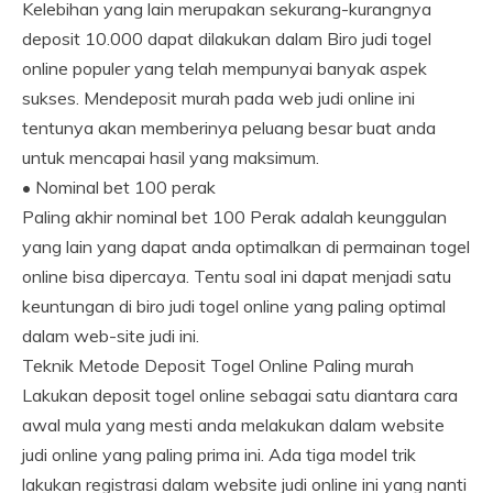
Kelebihan yang lain merupakan sekurang-kurangnya
deposit 10.000 dapat dilakukan dalam Biro judi togel
online populer yang telah mempunyai banyak aspek
sukses. Mendeposit murah pada web judi online ini
tentunya akan memberinya peluang besar buat anda
untuk mencapai hasil yang maksimum.
• Nominal bet 100 perak
Paling akhir nominal bet 100 Perak adalah keunggulan
yang lain yang dapat anda optimalkan di permainan togel
online bisa dipercaya. Tentu soal ini dapat menjadi satu
keuntungan di biro judi togel online yang paling optimal
dalam web-site judi ini.
Teknik Metode Deposit Togel Online Paling murah
Lakukan deposit togel online sebagai satu diantara cara
awal mula yang mesti anda melakukan dalam website
judi online yang paling prima ini. Ada tiga model trik
lakukan registrasi dalam website judi online ini yang nanti