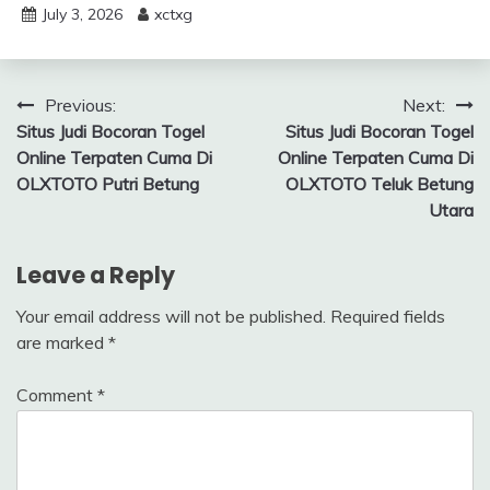
July 3, 2026
xctxg
Post
Previous:
Next:
Situs Judi Bocoran Togel
Situs Judi Bocoran Togel
navigation
Online Terpaten Cuma Di
Online Terpaten Cuma Di
OLXTOTO Putri Betung
OLXTOTO Teluk Betung
Utara
Leave a Reply
Your email address will not be published.
Required fields
are marked
*
Comment
*