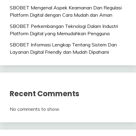
SBOBET Mengenal Aspek Keamanan Dan Regulasi
Platform Digital dengan Cara Mudah dan Aman
SBOBET Perkembangan Teknologi Dalam Industri
Platform Digital yang Memudahkan Pengguna
SBOBET Informasi Lengkap Tentang Sistem Dan
Layanan Digital Friendly dan Mudah Dipahami
Recent Comments
No comments to show.