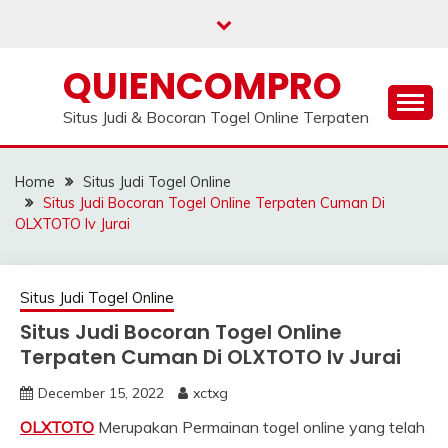
Skip
to
content
QUIENCOMPRO
Situs Judi & Bocoran Togel Online Terpaten
Home
Situs Judi Togel Online
Situs Judi Bocoran Togel Online Terpaten Cuman Di
OLXTOTO Iv Jurai
Situs Judi Togel Online
Situs Judi Bocoran Togel Online
Terpaten Cuman Di OLXTOTO Iv Jurai
December 15, 2022
xctxg
OLXTOTO
Merupakan Permainan togel online yang telah