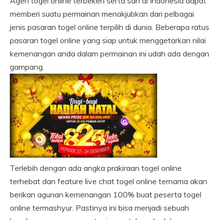
Agen togel online terbeken serta sah di Indonesia dapat
memberi suatu permainan menakjubkan dari pelbagai
jenis pasaran togel online terpilih di dunia. Beberapa ratus
pasaran togel online yang siap untuk menggetarkan nilai
kemenangan anda dalam permainan ini udah ada dengan
gampang.
Terlebih dengan ada angka prakiraan togel online
terhebat dan feature live chat togel online ternama akan
berikan agunan kemenangan 100% buat peserta togel
online termashyur. Pastinya ini bisa menjadi sebuah