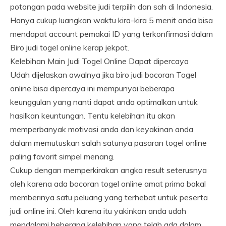
potongan pada website judi terpilih dan sah di Indonesia.
Hanya cukup luangkan waktu kira-kira 5 menit anda bisa
mendapat account pemakai ID yang terkonfirmasi dalam
Biro judi togel online kerap jekpot.
Kelebihan Main Judi Togel Online Dapat dipercaya
Udah dijelaskan awalnya jika biro judi bocoran Togel
online bisa dipercaya ini mempunyai beberapa
keunggulan yang nanti dapat anda optimalkan untuk
hasilkan keuntungan. Tentu kelebihan itu akan
memperbanyak motivasi anda dan keyakinan anda
dalam memutuskan salah satunya pasaran togel online
paling favorit simpel menang.
Cukup dengan memperkirakan angka result seterusnya
oleh karena ada bocoran togel online amat prima bakal
memberinya satu peluang yang terhebat untuk peserta
judi online ini. Oleh karena itu yakinkan anda udah
mendalami beberapa kelebihan yang telah ada dalam