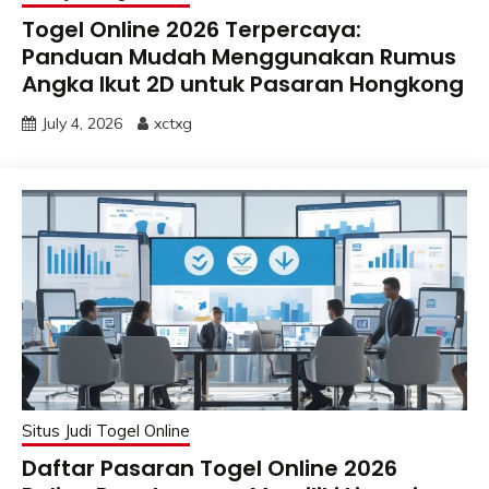
Togel Online 2026 Terpercaya:
Panduan Mudah Menggunakan Rumus
Angka Ikut 2D untuk Pasaran Hongkong
July 4, 2026
xctxg
Situs Judi Togel Online
Daftar Pasaran Togel Online 2026