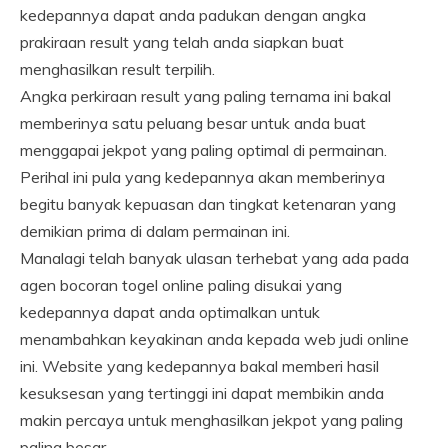
kedepannya dapat anda padukan dengan angka
prakiraan result yang telah anda siapkan buat
menghasilkan result terpilih.
Angka perkiraan result yang paling ternama ini bakal
memberinya satu peluang besar untuk anda buat
menggapai jekpot yang paling optimal di permainan.
Perihal ini pula yang kedepannya akan memberinya
begitu banyak kepuasan dan tingkat ketenaran yang
demikian prima di dalam permainan ini.
Manalagi telah banyak ulasan terhebat yang ada pada
agen bocoran togel online paling disukai yang
kedepannya dapat anda optimalkan untuk
menambahkan keyakinan anda kepada web judi online
ini. Website yang kedepannya bakal memberi hasil
kesuksesan yang tertinggi ini dapat membikin anda
makin percaya untuk menghasilkan jekpot yang paling
paling besar.