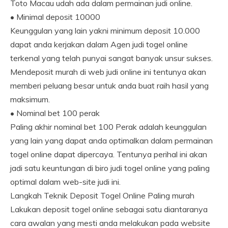
Toto Macau udah ada dalam permainan judi online.
• Minimal deposit 10000
Keunggulan yang lain yakni minimum deposit 10.000
dapat anda kerjakan dalam Agen judi togel online
terkenal yang telah punyai sangat banyak unsur sukses.
Mendeposit murah di web judi online ini tentunya akan
memberi peluang besar untuk anda buat raih hasil yang
maksimum.
• Nominal bet 100 perak
Paling akhir nominal bet 100 Perak adalah keunggulan
yang lain yang dapat anda optimalkan dalam permainan
togel online dapat dipercaya. Tentunya perihal ini akan
jadi satu keuntungan di biro judi togel online yang paling
optimal dalam web-site judi ini.
Langkah Teknik Deposit Togel Online Paling murah
Lakukan deposit togel online sebagai satu diantaranya
cara awalan yang mesti anda melakukan pada website