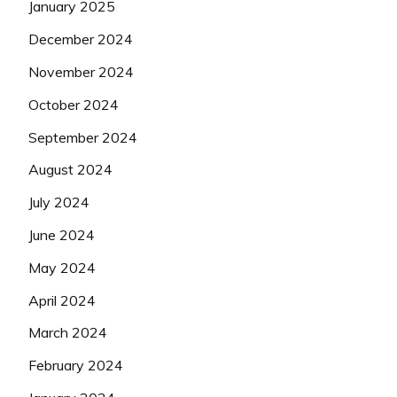
January 2025
December 2024
November 2024
October 2024
September 2024
August 2024
July 2024
June 2024
May 2024
April 2024
March 2024
February 2024