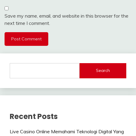
Save my name, email, and website in this browser for the
next time I comment.
Search
Recent Posts
Live Casino Online Memahami Teknologi Digital Yang