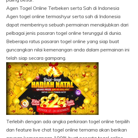
Agen Togel Online Terbeken serta Sah di Indonesia
Agen togel online termashyur serta sah di Indonesia
dapat memberinya sebuah permainan menakjubkan dari
pelbagai jenis pasaran togel online terunggul di dunia.
Beberapa ratus pasaran togel online yang siap buat
guncangkan nilai kemenangan anda dalam permainan ini
telah siap secara gampang.
Terlebih dengan ada angka perkiraan togel online terpilih
dan feature live chat togel online ternama akan berikan