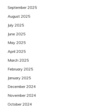
September 2025
August 2025
July 2025
June 2025
May 2025
April 2025
March 2025
February 2025
January 2025
December 2024
November 2024
October 2024