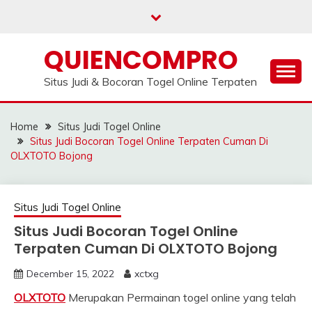
Skip
to
content
QUIENCOMPRO
Situs Judi & Bocoran Togel Online Terpaten
Home
Situs Judi Togel Online
Situs Judi Bocoran Togel Online Terpaten Cuman Di
OLXTOTO Bojong
Situs Judi Togel Online
Situs Judi Bocoran Togel Online
Terpaten Cuman Di OLXTOTO Bojong
December 15, 2022
xctxg
OLXTOTO
Merupakan Permainan togel online yang telah