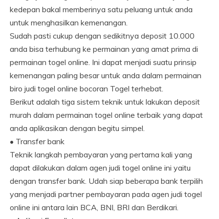
kedepan bakal memberinya satu peluang untuk anda
untuk menghasilkan kemenangan.
Sudah pasti cukup dengan sedikitnya deposit 10.000
anda bisa terhubung ke permainan yang amat prima di
permainan togel online. Ini dapat menjadi suatu prinsip
kemenangan paling besar untuk anda dalam permainan
biro judi togel online bocoran Togel terhebat.
Berikut adalah tiga sistem teknik untuk lakukan deposit
murah dalam permainan togel online terbaik yang dapat
anda aplikasikan dengan begitu simpel.
• Transfer bank
Teknik langkah pembayaran yang pertama kali yang
dapat dilakukan dalam agen judi togel online ini yaitu
dengan transfer bank. Udah siap beberapa bank terpilih
yang menjadi partner pembayaran pada agen judi togel
online ini antara lain BCA, BNI, BRI dan Berdikari.