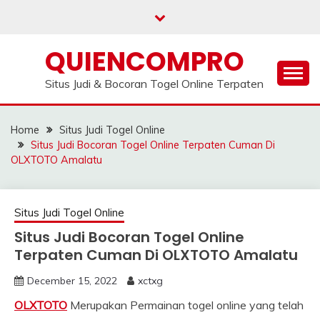
Skip
to
content
QUIENCOMPRO
Situs Judi & Bocoran Togel Online Terpaten
Home
Situs Judi Togel Online
Situs Judi Bocoran Togel Online Terpaten Cuman Di
OLXTOTO Amalatu
Situs Judi Togel Online
Situs Judi Bocoran Togel Online
Terpaten Cuman Di OLXTOTO Amalatu
December 15, 2022
xctxg
OLXTOTO
Merupakan Permainan togel online yang telah