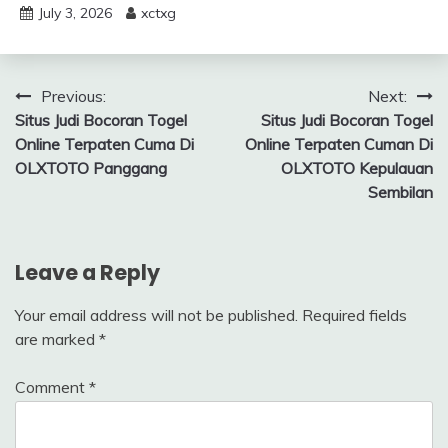
July 3, 2026
xctxg
Post
Previous:
Next:
Situs Judi Bocoran Togel
Situs Judi Bocoran Togel
navigation
Online Terpaten Cuma Di
Online Terpaten Cuman Di
OLXTOTO Panggang
OLXTOTO Kepulauan
Sembilan
Leave a Reply
Your email address will not be published.
Required fields
are marked
*
Comment
*