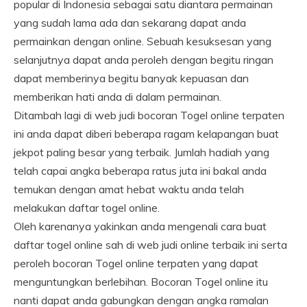
popular di Indonesia sebagai satu diantara permainan
yang sudah lama ada dan sekarang dapat anda
permainkan dengan online. Sebuah kesuksesan yang
selanjutnya dapat anda peroleh dengan begitu ringan
dapat memberinya begitu banyak kepuasan dan
memberikan hati anda di dalam permainan.
Ditambah lagi di web judi bocoran Togel online terpaten
ini anda dapat diberi beberapa ragam kelapangan buat
jekpot paling besar yang terbaik. Jumlah hadiah yang
telah capai angka beberapa ratus juta ini bakal anda
temukan dengan amat hebat waktu anda telah
melakukan daftar togel online.
Oleh karenanya yakinkan anda mengenali cara buat
daftar togel online sah di web judi online terbaik ini serta
peroleh bocoran Togel online terpaten yang dapat
menguntungkan berlebihan. Bocoran Togel online itu
nanti dapat anda gabungkan dengan angka ramalan