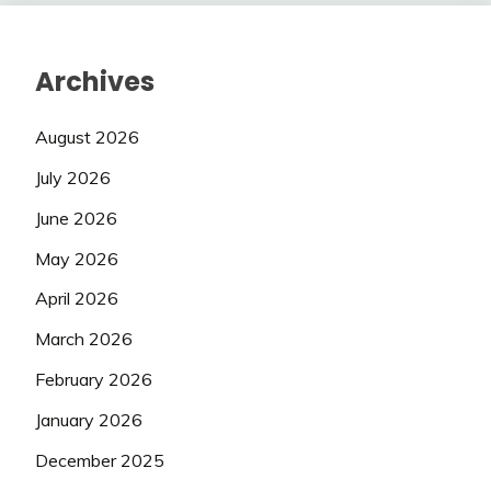
Archives
August 2026
July 2026
June 2026
May 2026
April 2026
March 2026
February 2026
January 2026
December 2025