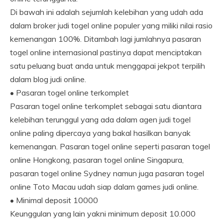
Di bawah ini adalah sejumlah kelebihan yang udah ada
dalam broker judi togel online populer yang miliki nilai rasio
kemenangan 100%. Ditambah lagi jumlahnya pasaran
togel online internasional pastinya dapat menciptakan
satu peluang buat anda untuk menggapai jekpot terpilih
dalam blog judi online.
• Pasaran togel online terkomplet
Pasaran togel online terkomplet sebagai satu diantara
kelebihan terunggul yang ada dalam agen judi togel
online paling dipercaya yang bakal hasilkan banyak
kemenangan. Pasaran togel online seperti pasaran togel
online Hongkong, pasaran togel online Singapura,
pasaran togel online Sydney namun juga pasaran togel
online Toto Macau udah siap dalam games judi online.
• Minimal deposit 10000
Keunggulan yang lain yakni minimum deposit 10.000