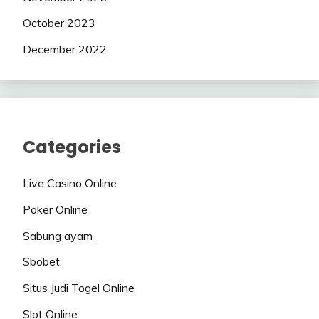
October 2023
December 2022
Categories
Live Casino Online
Poker Online
Sabung ayam
Sbobet
Situs Judi Togel Online
Slot Online