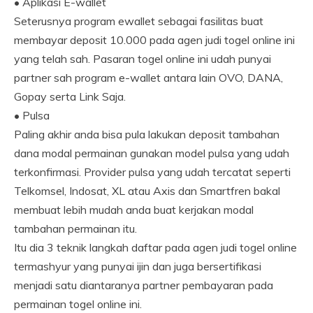
• Aplikasi E-wallet
Seterusnya program ewallet sebagai fasilitas buat
membayar deposit 10.000 pada agen judi togel online ini
yang telah sah. Pasaran togel online ini udah punyai
partner sah program e-wallet antara lain OVO, DANA,
Gopay serta Link Saja.
• Pulsa
Paling akhir anda bisa pula lakukan deposit tambahan
dana modal permainan gunakan model pulsa yang udah
terkonfirmasi. Provider pulsa yang udah tercatat seperti
Telkomsel, Indosat, XL atau Axis dan Smartfren bakal
membuat lebih mudah anda buat kerjakan modal
tambahan permainan itu.
Itu dia 3 teknik langkah daftar pada agen judi togel online
termashyur yang punyai ijin dan juga bersertifikasi
menjadi satu diantaranya partner pembayaran pada
permainan togel online ini.