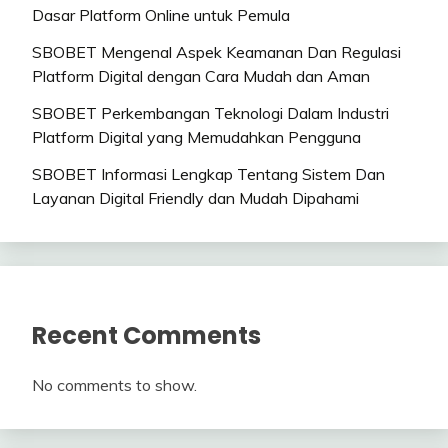
Dasar Platform Online untuk Pemula
SBOBET Mengenal Aspek Keamanan Dan Regulasi
Platform Digital dengan Cara Mudah dan Aman
SBOBET Perkembangan Teknologi Dalam Industri
Platform Digital yang Memudahkan Pengguna
SBOBET Informasi Lengkap Tentang Sistem Dan
Layanan Digital Friendly dan Mudah Dipahami
Recent Comments
No comments to show.