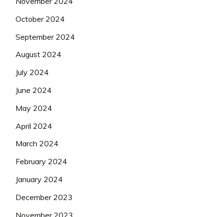
November 2024
October 2024
September 2024
August 2024
July 2024
June 2024
May 2024
April 2024
March 2024
February 2024
January 2024
December 2023
November 2023