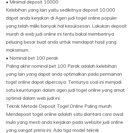
• Minimal deposit 10000
Kelebihan yang lain yaitu sedikitnya deposit 10.000
dapat anda kerjakan di Agen judi togel online populer
yang telah miliki banyak hal kesuksesan. Lakukan deposit
murah di web judi online ini tentu bakal memberinya
peluang besar buat anda untuk mendapat hasil yang
maksimum.
• Nominal bet 100 perak
Paling akhir nominal bet 100 Perak adalah kelebihan
yang lain yang dapat anda optimalkan pada permainan
togel online dapat dipercaya. Tentunya soal ini menjadi
satu keuntungan dalam agen judi togel online yang amat
optimal dalam web judi ini.
Teknik Metode Deposit Togel Online Paling murah
Mendeposit togel online adalah satu diantara cara awal
mula yang mesti anda kerjakan pada website judi online
yang sangat prima ini. Ada tiga model teknik