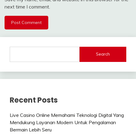
next time I comment.
Search
Recent Posts
Live Casino Online Memahami Teknologi Digital Yang
Mendukung Layanan Modern Untuk Pengalaman
Bermain Lebih Seru