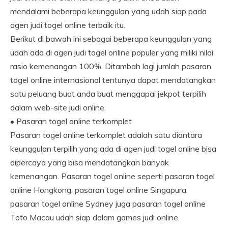
mendalami beberapa keunggulan yang udah siap pada
agen judi togel online terbaik itu.
Berikut di bawah ini sebagai beberapa keunggulan yang
udah ada di agen judi togel online populer yang miliki nilai
rasio kemenangan 100%. Ditambah lagi jumlah pasaran
togel online internasional tentunya dapat mendatangkan
satu peluang buat anda buat menggapai jekpot terpilih
dalam web-site judi online.
• Pasaran togel online terkomplet
Pasaran togel online terkomplet adalah satu diantara
keunggulan terpilih yang ada di agen judi togel online bisa
dipercaya yang bisa mendatangkan banyak
kemenangan. Pasaran togel online seperti pasaran togel
online Hongkong, pasaran togel online Singapura,
pasaran togel online Sydney juga pasaran togel online
Toto Macau udah siap dalam games judi online.