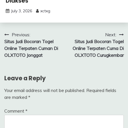
Diakses
July 3, 2026
xctxg
Post
Previous:
Next:
Situs Judi Bocoran Togel
Situs Judi Bocoran Togel
navigation
Online Terpaten Cuman Di
Online Terpaten Cuma Di
OLXTOTO Jonggat
OLXTOTO Curugkembar
Leave a Reply
Your email address will not be published.
Required fields
are marked
*
Comment
*