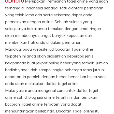
OLXTOTO
Merupakan Permainan togel online yang udah
ternama di Indonesia sebagai satu diantara permainan
yang telah lama ada serta sekarang dapat anda
permainkan dengan online. Sebuah sukses yang
selanjutnya bakal anda temukan dengan amat ringan
akan memberinya sangat banyak kepuasan dan
memberikan hati anda di dalam permainan.
Manalagi pada website judi bocoran Togel online
terpaten ini anda akan dikasihkan beberapa jenis
kelapangan buat jekpot paling besar yang terbaik. Jumlah
hadiah yang udah sampai angka beberapa ratus juta ini
dapat anda peroleh dengan benar-benar luar biasa saat
anda udah melakukan daftar togel online.
Maka yakini anda mengenal cara untuk daftar togel
online sah di blog judi online terpilih ini dan temukan
bocoran Togel online terpaten yang dapat
menguntungkan berlebihan. Bocoran Togel online itu