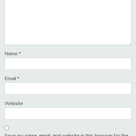
Name
*
Email
*
Website
Save my name, email, and website in this browser for the