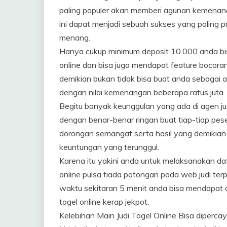
paling populer akan memberi agunan kemenan
ini dapat menjadi sebuah sukses yang paling p
menang.
Hanya cukup minimum deposit 10.000 anda bi
online dan bisa juga mendapat feature bocoran
demikian bukan tidak bisa buat anda sebagai 
dengan nilai kemenangan beberapa ratus juta.
Begitu banyak keunggulan yang ada di agen judi
dengan benar-benar ringan buat tiap-tiap pes
dorongan semangat serta hasil yang demikian 
keuntungan yang terunggul.
Karena itu yakini anda untuk melaksanakan daft
online pulsa tiada potongan pada web judi ter
waktu sekitaran 5 menit anda bisa mendapat a
togel online kerap jekpot.
Kelebihan Main Judi Togel Online Bisa diperca