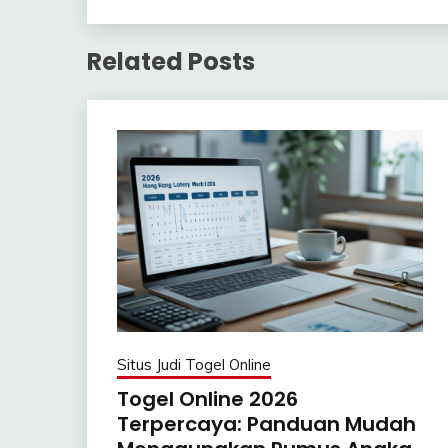
Related Posts
Situs Judi Togel Online
Togel Online 2026
Terpercaya: Panduan Mudah