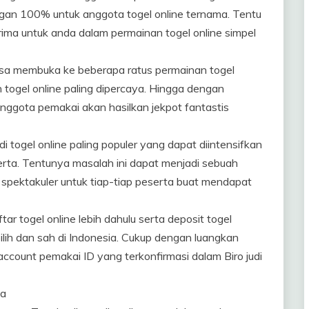
gan 100% untuk anggota togel online ternama. Tentu
rima untuk anda dalam permainan togel online simpel
sa membuka ke beberapa ratus permainan togel
 togel online paling dipercaya. Hingga dengan
anggota pemakai akan hasilkan jekpot fantastis
 togel online paling populer yang dapat diintensifkan
erta. Tentunya masalah ini dapat menjadi sebuah
spektakuler untuk tiap-tiap peserta buat mendapat
ar togel online lebih dahulu serta deposit togel
pilih dan sah di Indonesia. Cukup dengan luangkan
ccount pemakai ID yang terkonfirmasi dalam Biro judi
ya