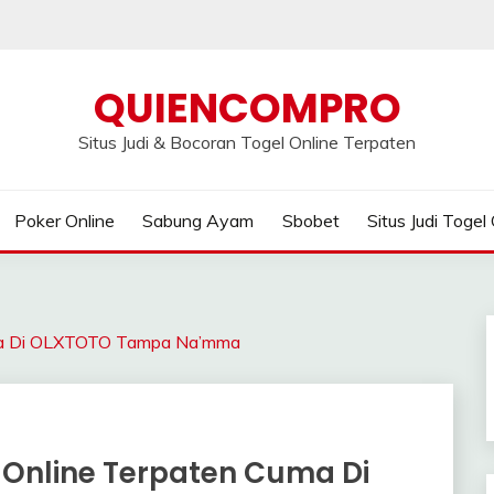
QUIENCOMPRO
Situs Judi & Bocoran Togel Online Terpaten
Poker Online
Sabung Ayam
Sbobet
Situs Judi Togel
Cuma Di OLXTOTO Tampa Na’mma
l Online Terpaten Cuma Di