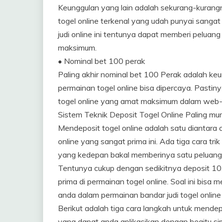
Keunggulan yang lain adalah sekurang-kurangn
togel online terkenal yang udah punyai sang
judi online ini tentunya dapat memberi peluan
maksimum.
• Nominal bet 100 perak
Paling akhir nominal bet 100 Perak adalah ke
permainan togel online bisa dipercaya. Pastinya
togel online yang amat maksimum dalam web-sit
Sistem Teknik Deposit Togel Online Paling mu
Mendeposit togel online adalah satu diantara 
online yang sangat prima ini. Ada tiga cara trik
yang kedepan bakal memberinya satu peluang
Tentunya cukup dengan sedikitnya deposit 10
prima di permainan togel online. Soal ini bisa
anda dalam permainan bandar judi togel online 
Berikut adalah tiga cara langkah untuk mendep
yang dapat anda aplikasikan dengan begitu si