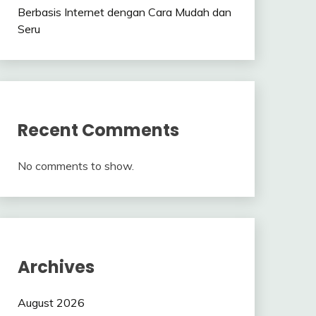
Berbasis Internet dengan Cara Mudah dan
Seru
Recent Comments
No comments to show.
Archives
August 2026