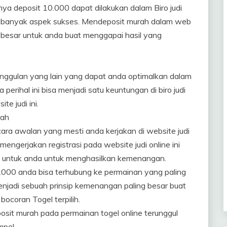
ya deposit 10.000 dapat dilakukan dalam Biro judi
at banyak aspek sukses. Mendeposit murah dalam web
g besar untuk anda buat menggapai hasil yang
unggulan yang lain yang dapat anda optimalkan dalam
 perihal ini bisa menjadi satu keuntungan di biro judi
e judi ini.
rah
cara awalan yang mesti anda kerjakan di website judi
 mengerjakan registrasi pada website judi online ini
 untuk anda untuk menghasilkan kemenangan.
.000 anda bisa terhubung ke permainan yang paling
 menjadi sebuah prinsip kemenangan paling besar buat
bocoran Togel terpilih.
osit murah pada permainan togel online terunggul
mpel.