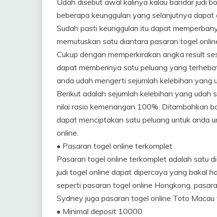
Udah disebut awal kalinya kalau bandar judi bo
beberapa keunggulan yang selanjutnya dapat
Sudah pasti keunggulan itu dapat memperban
memutuskan satu diantara pasaran togel onlin
Cukup dengan memperkirakan angka result ses
dapat memberinya satu peluang yang terhebat u
anda udah mengerti sejumlah kelebihan yang uda
Berikut adalah sejumlah kelebihan yang udah si
nilai rasio kemenangan 100%. Ditambahkan ban
dapat menciptakan satu peluang untuk anda unt
online.
• Pasaran togel online terkomplet
Pasaran togel online terkomplet adalah satu d
judi togel online dapat dipercaya yang bakal 
seperti pasaran togel online Hongkong, pasaran
Sydney juga pasaran togel online Toto Macau t
• Minimal deposit 10000