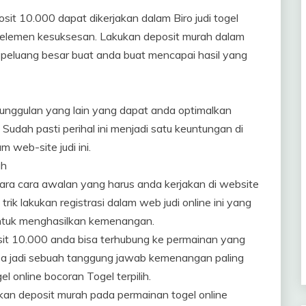
sit 10.000 dapat dikerjakan dalam Biro judi togel
 elemen kesuksesan. Lakukan deposit murah dalam
a peluang besar buat anda buat mencapai hasil yang
eunggulan yang lain yang dapat anda optimalkan
 Sudah pasti perihal ini menjadi satu keuntungan di
m web-site judi ini.
ah
tara cara awalan yang harus anda kerjakan di website
 trik lakukan registrasi dalam web judi online ini yang
 untuk menghasilkan kemenangan.
it 10.000 anda bisa terhubung ke permainan yang
bisa jadi sebuah tanggung jawab kemenangan paling
l online bocoran Togel terpilih.
ukan deposit murah pada permainan togel online