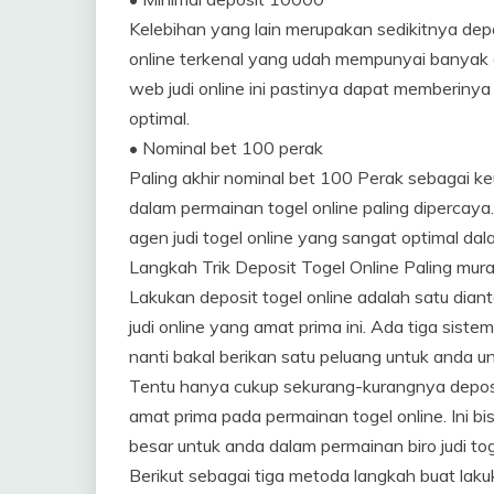
Kelebihan yang lain merupakan sedikitnya depo
online terkenal yang udah mempunyai banyak
web judi online ini pastinya dapat memberiny
optimal.
• Nominal bet 100 perak
Paling akhir nominal bet 100 Perak sebagai k
dalam permainan togel online paling dipercaya.
agen judi togel online yang sangat optimal dala
Langkah Trik Deposit Togel Online Paling mur
Lakukan deposit togel online adalah satu dian
judi online yang amat prima ini. Ada tiga sistem
nanti bakal berikan satu peluang untuk anda
Tentu hanya cukup sekurang-kurangnya depos
amat prima pada permainan togel online. Ini 
besar untuk anda dalam permainan biro judi toge
Berikut sebagai tiga metoda langkah buat lak