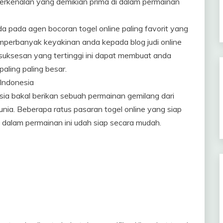
rkenalan yang demikian prima di dalam permainan
a pada agen bocoran togel online paling favorit yang
perbanyak keyakinan anda kepada blog judi online
esuksesan yang tertinggi ini dapat membuat anda
aling paling besar.
 Indonesia
sia bakal berikan sebuah permainan gemilang dari
dunia. Beberapa ratus pasaran togel online yang siap
dalam permainan ini udah siap secara mudah.