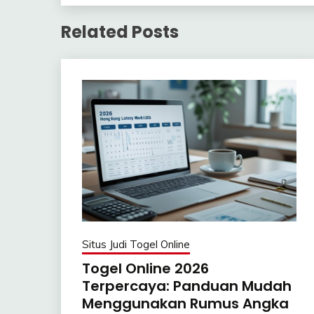
Related Posts
Situs Judi Togel Online
Togel Online 2026
Terpercaya: Panduan Mudah
Menggunakan Rumus Angka