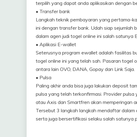
terpilih yang dapat anda aplikasikan dengan b
• Transfer bank
Langkah teknik pembayaran yang pertama-kali 
ini dengan transfer bank. Udah siap sejumlah 
dalam agen judi togel online ini salah satunya 
• Aplikasi E-wallet
Seterusnya program ewallet adalah fasilitas b
togel online ini yang telah sah. Pasaran togel o
antara lain OVO, DANA, Gopay dan Link Saja.
• Pulsa
Paling akhir anda bisa juga lakukan deposit
pulsa yang telah terkonfirmasi. Provider pulsa 
atau Axis dan Smartfren akan memperingan a
Tersebut 3 langkah langkah mendaftar dalam age
serta juga bersertifikasi selaku salah satunya 