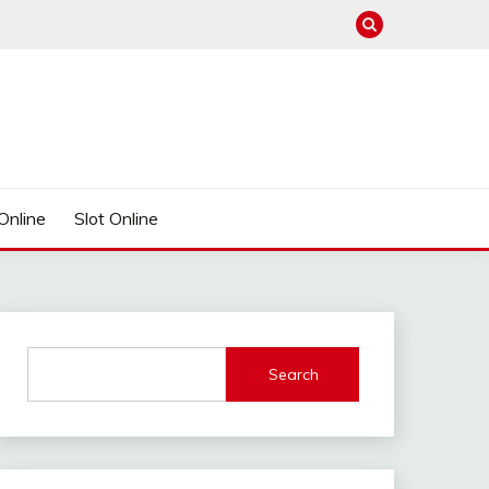
 Online
Slot Online
Search