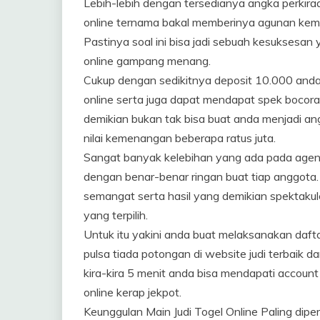
Lebih-lebih dengan tersedianya angka perkiraan
online ternama bakal memberinya agunan kem
Pastinya soal ini bisa jadi sebuah kesuksesa
online gampang menang.
Cukup dengan sedikitnya deposit 10.000 anda
online serta juga dapat mendapat spek bocoran
demikian bukan tak bisa buat anda menjadi a
nilai kemenangan beberapa ratus juta.
Sangat banyak kelebihan yang ada pada agen j
dengan benar-benar ringan buat tiap anggota. 
semangat serta hasil yang demikian spektaku
yang terpilih.
Untuk itu yakini anda buat melaksanakan daftar 
pulsa tiada potongan di website judi terbaik 
kira-kira 5 menit anda bisa mendapati account 
online kerap jekpot.
Keunggulan Main Judi Togel Online Paling dipe