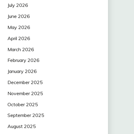
July 2026
June 2026
May 2026
April 2026
March 2026
February 2026
January 2026
December 2025
November 2025
October 2025
September 2025
August 2025