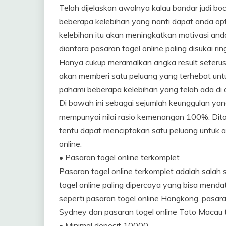
Telah dijelaskan awalnya kalau bandar judi boc
beberapa kelebihan yang nanti dapat anda opt
kelebihan itu akan meningkatkan motivasi an
diantara pasaran togel online paling disukai r
Hanya cukup meramalkan angka result seterus
akan memberi satu peluang yang terhebat untuk 
pahami beberapa kelebihan yang telah ada di agen
Di bawah ini sebagai sejumlah keunggulan yang 
mempunyai nilai rasio kemenangan 100%. Ditam
tentu dapat menciptakan satu peluang untuk 
online.
• Pasaran togel online terkomplet
Pasaran togel online terkomplet adalah salah 
togel online paling dipercaya yang bisa men
seperti pasaran togel online Hongkong, pasaran
Sydney dan pasaran togel online Toto Macau te
• Minimal deposit 10000