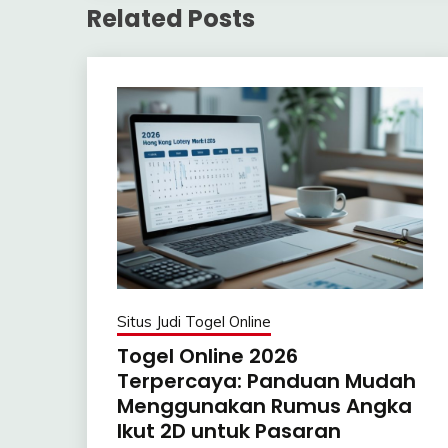
Related Posts
Situs Judi Togel Online
Togel Online 2026
Terpercaya: Panduan Mudah
Menggunakan Rumus Angka
Ikut 2D untuk Pasaran