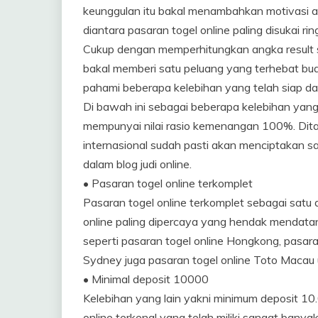
keunggulan itu bakal menambahkan motivasi 
diantara pasaran togel online paling disukai r
Cukup dengan memperhitungkan angka result se
bakal memberi satu peluang yang terhebat buat 
pahami beberapa kelebihan yang telah siap dala
Di bawah ini sebagai beberapa kelebihan yang 
mempunyai nilai rasio kemenangan 100%. Dita
internasional sudah pasti akan menciptakan s
dalam blog judi online.
• Pasaran togel online terkomplet
Pasaran togel online terkomplet sebagai satu d
online paling dipercaya yang hendak mendat
seperti pasaran togel online Hongkong, pasaran
Sydney juga pasaran togel online Toto Macau 
• Minimal deposit 10000
Kelebihan yang lain yakni minimum deposit 10.
online terkenal yang telah miliki sangat bany