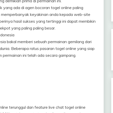
g demikian prima di permainan ini.
 yang ada di agen bocoran togel online paling
uat memperbanyak keyakinan anda kepada web-site
berinya hasil sukses yang tertinggi ini dapat membikin
kpot yang paling paling besar.
ndonesia
nesia bakal memberi sebuah permainan gemilang dari
i dunia. Beberapa ratus pasaran togel online yang siap
 permainan ini telah ada secara gampang.
ine terunggul dan feature live chat togel online