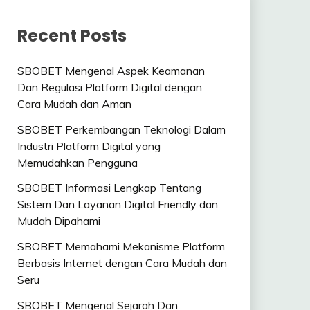
Recent Posts
SBOBET Mengenal Aspek Keamanan
Dan Regulasi Platform Digital dengan
Cara Mudah dan Aman
SBOBET Perkembangan Teknologi Dalam
Industri Platform Digital yang
Memudahkan Pengguna
SBOBET Informasi Lengkap Tentang
Sistem Dan Layanan Digital Friendly dan
Mudah Dipahami
SBOBET Memahami Mekanisme Platform
Berbasis Internet dengan Cara Mudah dan
Seru
SBOBET Mengenal Sejarah Dan