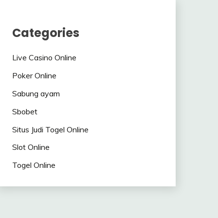
Categories
Live Casino Online
Poker Online
Sabung ayam
Sbobet
Situs Judi Togel Online
Slot Online
Togel Online