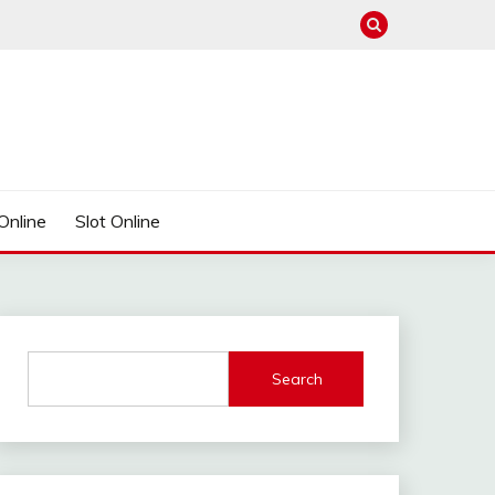
 Online
Slot Online
Search