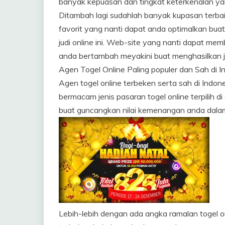
banyak kepuasan dan tingkat keterkenalan yan
Ditambah lagi sudahlah banyak kupasan terbaik
favorit yang nanti dapat anda optimalkan b
judi online ini. Web-site yang nanti dapat mem
anda bertambah meyakini buat menghasilkan je
Agen Togel Online Paling populer dan Sah di I
Agen togel online terbeken serta sah di Indo
bermacam jenis pasaran togel online terpilih d
buat guncangkan nilai kemenangan anda dalam
Lebih-lebih dengan ada angka ramalan togel onl