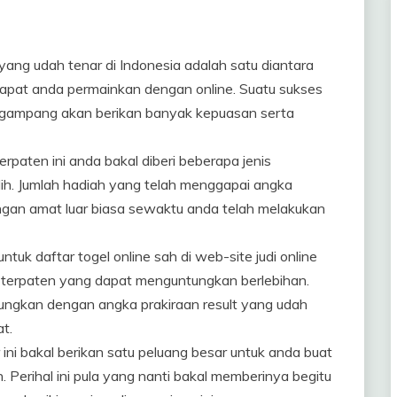
ang udah tenar di Indonesia adalah satu diantara
dapat anda permainkan dengan online. Suatu sukses
u gampang akan berikan banyak kepuasan serta
rpaten ini anda bakal diberi beberapa jenis
ilih. Jumlah hadiah yang telah menggapai angka
ngan amat luar biasa sewaktu anda telah melakukan
uk daftar togel online sah di web-site judi online
ne terpaten yang dapat menguntungkan berlebihan.
bungkan dengan angka prakiraan result yang udah
t.
 ini bakal berikan satu peluang besar untuk anda buat
. Perihal ini pula yang nanti bakal memberinya begitu