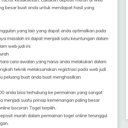
ang besar buat anda untuk mendapat hasil yang
unggulan yang lain yang dapat anda optimalkan pada
inya masalah ini dapat menjadi satu keuntungan dalam
am web judi ini.
murah
antara cara awalan yang harus anda melakukan dalam
langkah teknik melaksanakan registrasi pada web judi
tu peluang buat anda buat menghasilkan
00 anda bisa terhubung ke permainan yang sangat
isa menjadi suatu prinsip kemenangan paling besar
line bocoran Togel terpilih.
eposit murah dalam permainan togel online terunggul
ngan.